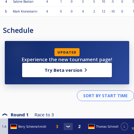
4
Sabine Bastian
4
1
0
3
5
10
-5
0
5
Mark Kronemann
4
0
0
4
2
12
-10
0
Schedule
UPDATED
Experience the new tournament page!
Try Beta version
Round 1
Race to
3
1-A
Bony Scheerschmidt
Thomas Schmoll
L
1