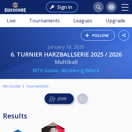
Sign in
Live
Tournaments
Leagues
Upgrade
FOLLOW
January 16, 2026
6. TURNIER HARZBALLSERIE 2025 / 2026
Multiball
MTV Goslar, Abteilung Billard
Mtv Goslar
Tournaments
Results