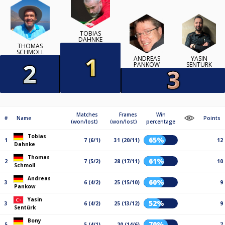
TOBIAS
DAHNKE
THOMAS
SCHMOLL
ANDREAS
YASIN
PANKOW
SENTÜRK
Matches
Frames
Win
#
Name
Points
(won/lost)
(won/lost)
percentage
Tobias
65%
1
7 (6/1)
31 (20/11)
12
Dahnke
Thomas
61%
2
7 (5/2)
28 (17/11)
10
Schmoll
Andreas
60%
3
6 (4/2)
25 (15/10)
9
Pankow
Yasin
52%
3
6 (4/2)
25 (13/12)
9
Sentürk
Bony
70%
5
5 (4/1)
20 (14/6)
7