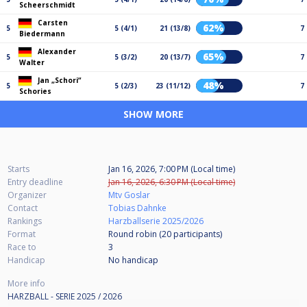
Scheerschmidt
Carsten
62%
5
5 (4/1)
21 (13/8)
7
Biedermann
Alexander
65%
5
5 (3/2)
20 (13/7)
7
Walter
Jan „Schori“
48%
5
5 (2/3)
23 (11/12)
7
Schories
SHOW MORE
Starts
Jan 16, 2026, 7:00 PM (Local time)
Entry deadline
Jan 16, 2026, 6:30 PM (Local time)
Organizer
Mtv Goslar
Contact
Tobias Dahnke
Rankings
Harzballserie 2025/2026
Format
Round robin (20
participants
)
Race to
3
Handicap
No handicap
More info
HARZBALL - SERIE 2025 / 2026