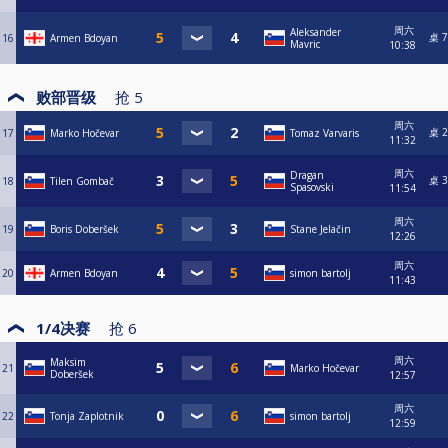
周六
Aleksander
桌 7
16
Armen Bdoyan
Mavric
10:38
败部晋级
抢
5
周六
桌 2
17
Marko Hočevar
Tomaz Varvaris
11:32
周六
Dragan
桌 3
18
Tilen Gombač
Spasovski
11:54
周六
19
Boris Doberšek
Stane Jelačin
12:26
周六
20
Armen Bdoyan
simon bartolj
11:43
1/4决赛
抢
6
周六
Maksim
21
Marko Hočevar
Doberšek
12:57
周六
22
Tonja Zaplotnik
simon bartolj
12:59