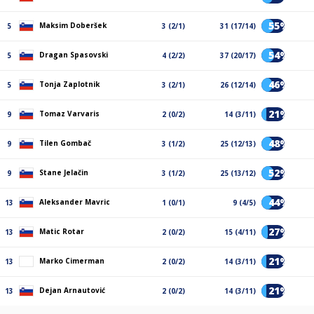
55%
Maksim Doberšek
5
3 (2/1)
31 (17/14)
54%
Dragan Spasovski
5
4 (2/2)
37 (20/17)
46%
Tonja Zaplotnik
5
3 (2/1)
26 (12/14)
21%
Tomaz Varvaris
9
2 (0/2)
14 (3/11)
48%
Tilen Gombač
9
3 (1/2)
25 (12/13)
52%
Stane Jelačin
9
3 (1/2)
25 (13/12)
44%
Aleksander Mavric
13
1 (0/1)
9 (4/5)
27%
Matic Rotar
13
2 (0/2)
15 (4/11)
21%
Marko Cimerman
13
2 (0/2)
14 (3/11)
21%
Dejan Arnautović
13
2 (0/2)
14 (3/11)