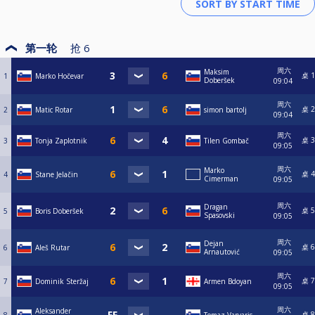
第一轮
抢
6
周六
Maksim
桌 1
1
Marko Hočevar
Doberšek
09:04
周六
桌 2
2
Matic Rotar
simon bartolj
09:04
周六
桌 3
3
Tonja Zaplotnik
Tilen Gombač
09:05
周六
Marko
桌 4
4
Stane Jelačin
Cimerman
09:05
周六
Dragan
桌 5
5
Boris Doberšek
Spasovski
09:05
周六
Dejan
桌 6
6
Aleš Rutar
Arnautović
09:05
周六
桌 7
7
Dominik Steržaj
Armen Bdoyan
09:05
周六
Aleksander
桌 8