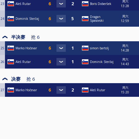
周六
23
Aleš Rutar
Boris Doberšek
13:28
周六
Dragan
24
Dominik Steržaj
Spasovski
12:59
半决赛
抢
6
周六
25
Marko Hočevar
simon bartolj
14:28
周六
26
Aleš Rutar
Dominik Steržaj
14:43
决赛
抢
6
周六
27
Marko Hočevar
Aleš Rutar
15:20