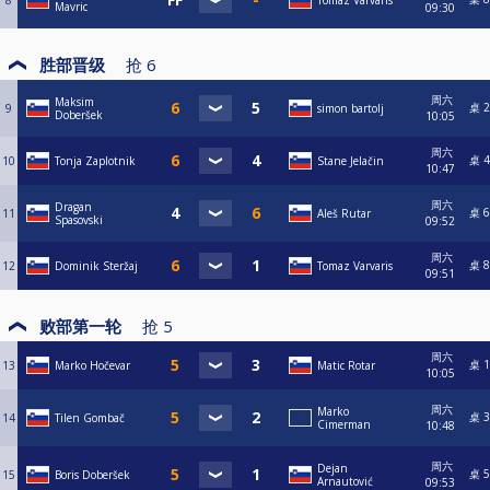
8
Tomaz Varvaris
Mavric
09:30
胜部晋级
抢
6
周六
Maksim
桌 2
9
simon bartolj
Doberšek
10:05
周六
桌 4
10
Tonja Zaplotnik
Stane Jelačin
10:47
周六
Dragan
桌 6
11
Aleš Rutar
Spasovski
09:52
周六
桌 8
12
Dominik Steržaj
Tomaz Varvaris
09:51
败部第一轮
抢
5
周六
桌 1
13
Marko Hočevar
Matic Rotar
10:05
周六
Marko
桌 3
14
Tilen Gombač
Cimerman
10:48
周六
Dejan
桌 5
15
Boris Doberšek
Arnautović
09:53