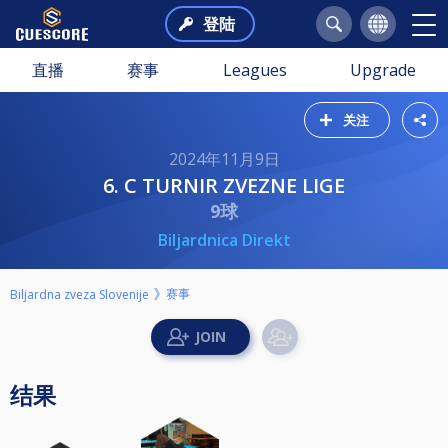
登陆
直播
赛事
Leagues
Upgrade
关注
2024年11月9日
6. C TURNIR ZVEZNE LIGE
9球
Biljardnica Direkt
赛事
Biljardna zveza Slovenije
结果