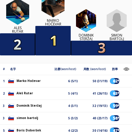
MARKO
HOČEVAR
ALEŠ
RUTAR
SIMON
DOMINIK
BARTOLJ
STERŽAJ
#
名字
比赛(won/lost)
局数 (won/lost)
胜率
62%
Marko Hočevar
1
6 (5/1)
50 (31/19)
63%
Aleš Rutar
2
5 (4/1)
41 (26/15)
59%
Dominik Steržaj
3
4 (3/1)
32 (19/13)
58%
simon bartolj
3
5 (3/2)
40 (23/17)
47%
Boris Doberšek
5
4 (2/2)
30 (14/16)