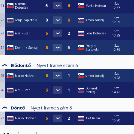
Szo
Maksim
21
Marko Hočevar
Doberšek
12:57
Szo
22
Tonja Zaplotnik
simon bartolj
12:59
Szo
23
Aleš Rutar
Boris Doberšek
13:28
Szo
Dragan
24
Dominik Steržaj
Spasovski
12:59
Elődöntő
Nyert frame szám
6
Szo
25
Marko Hočevar
simon bartolj
14:28
Szo
Dominik
26
Aleš Rutar
Steržaj
14:43
Döntő
Nyert frame szám
6
Szo
27
Marko Hočevar
Aleš Rutar
15:20