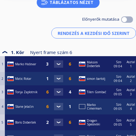
TÁBLÁZATOS NÉZET
Előnyerők mutatása
1. Kör
Nyert frame szám
6
Szo
Asztal
Maksim
1
Marko Hočevar
Doberšek
09:04
1
Szo
Asztal
2
Matic Rotar
simon bartolj
09:04
2
Szo
Asztal
3
Tonja Zaplotnik
Tilen Gombač
09:05
3
Szo
Asztal
Marko
4
Stane Jelačin
Cimerman
09:05
4
Szo
Asztal
Dragan
5
Boris Doberšek
Spasovski
09:05
5