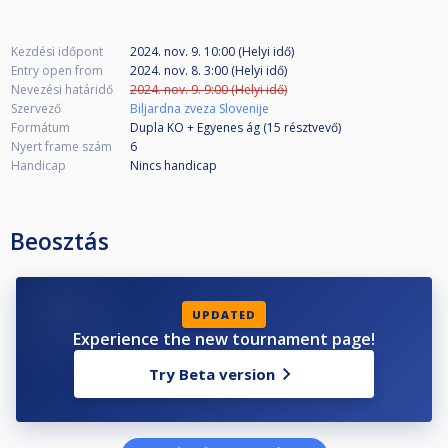
Kezdési időpont
2024. nov. 9. 10:00 (Helyi idő)
Entry open from
2024. nov. 8. 3:00 (Helyi idő)
Nevezési határidő
2024. nov. 9. 9:00 (Helyi idő)
Szervező
Biljardna zveza Slovenije
Formátum
Dupla KO + Egyenes ág (15
résztvevő
)
Nyert frame szám
6
Handicap
Nincs handicap
Beosztás
UPDATED
Experience the new tournament page!
Try Beta version