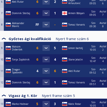
Szo
Asztal
Dejan
6
Aleš Rutar
Arnautović
09:05
6
Szo
Asztal
7
Dominik Steržaj
Armen Bdoyan
09:05
7
Szo
Asztal
Aleksander
8
Tomaz Varvaris
Mavric
09:30
8
Győztes ági kvalifikáció
Nyert frame szám
6
Szo
Asztal
Maksim
9
simon bartolj
Doberšek
10:05
2
Szo
Asztal
10
Tonja Zaplotnik
Stane Jelačin
10:47
4
Szo
Asztal
Dragan
11
Aleš Rutar
Spasovski
09:52
6
Szo
Asztal
12
Dominik Steržaj
Tomaz Varvaris
09:51
8
Vigasz ág 1. Kör
Nyert frame szám
5
Szo
Asztal
13
Marko Hočevar
Matic Rotar
10:05
1