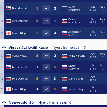
Szo
Asztal
Marko
14
Tilen Gombač
Cimerman
10:48
3
Szo
Asztal
Dejan
15
Boris Doberšek
Arnautović
09:53
5
Szo
Asztal
Aleksander
16
Armen Bdoyan
Mavric
10:38
7
Vigasz ági kvalifikáció
Nyert frame szám
5
Szo
Asztal
17
Marko Hočevar
Tomaz Varvaris
11:32
2
Szo
Asztal
Dragan
18
Tilen Gombač
Spasovski
11:54
3
Szo
19
Boris Doberšek
Stane Jelačin
12:26
Szo
20
Armen Bdoyan
simon bartolj
11:43
Negyeddöntő
Nyert frame szám
6