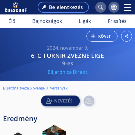
Bejelentkezés
Élő
Bajnokságok
Ligák
Frissítés
KÖVET
2024. november 9.
6. C TURNIR ZVEZNE LIGE
9-es
Biljardnica Direkt
Biljardna zveza Slovenije
Versenyek
Eredmény