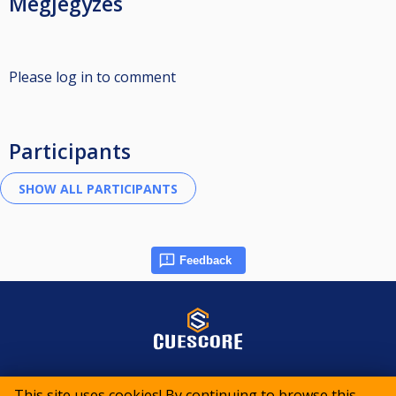
Megjegyzés
Please log in to comment
Participants
Feedback
© 2015-2026 CueScore International
This site uses cookies! By continuing to browse this