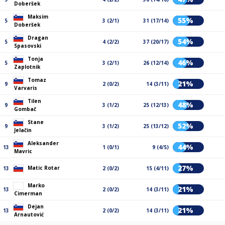
Doberšek
Maksim
55%
5
3 (2/1)
31 (17/14)
Doberšek
Dragan
54%
5
4 (2/2)
37 (20/17)
Spasovski
Tonja
46%
5
3 (2/1)
26 (12/14)
Zaplotnik
Tomaz
21%
9
2 (0/2)
14 (3/11)
Varvaris
Tilen
48%
9
3 (1/2)
25 (12/13)
Gombač
Stane
52%
9
3 (1/2)
25 (13/12)
Jelačin
Aleksander
44%
13
1 (0/1)
9 (4/5)
Mavric
27%
Matic Rotar
13
2 (0/2)
15 (4/11)
Marko
21%
13
2 (0/2)
14 (3/11)
Cimerman
Dejan
21%
13
2 (0/2)
14 (3/11)
Arnautović