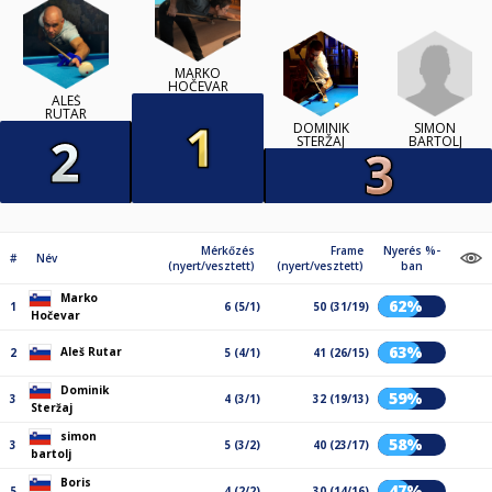
MARKO
HOČEVAR
ALEŠ
RUTAR
SIMON
DOMINIK
BARTOLJ
STERŽAJ
Mérkőzés
Frame
Nyerés %-
#
Név
(nyert/vesztett)
(nyert/vesztett)
ban
Marko
62%
1
6 (5/1)
50 (31/19)
Hočevar
63%
Aleš Rutar
2
5 (4/1)
41 (26/15)
Dominik
59%
3
4 (3/1)
32 (19/13)
Steržaj
simon
58%
3
5 (3/2)
40 (23/17)
bartolj
Boris
47%
5
4 (2/2)
30 (14/16)