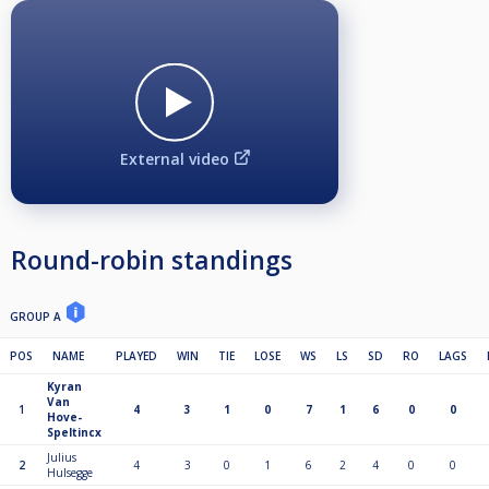
External video
Round-robin standings
GROUP A
POS
NAME
PLAYED
WIN
TIE
LOSE
WS
LS
SD
RO
LAGS
Kyran
Van
1
4
3
1
0
7
1
6
0
0
Hove-
Speltincx
Julius
2
4
3
0
1
6
2
4
0
0
Hulsegge