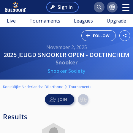
Sign in
Live
Tournaments
Leagues
Upgrade
FOLLOW
November 2, 2025
2025 JEUGD SNOOKER OPEN - DOETINCHEM
Snooker
Snooker Society
Koninklijke Nederlandse Biljartbond
Tournaments
Results