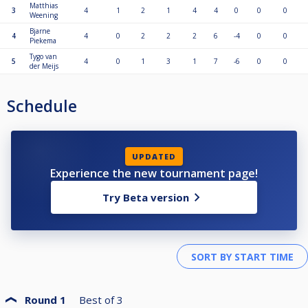
Matthias
3
4
1
2
1
4
4
0
0
0
Weening
Bjarne
4
4
0
2
2
2
6
-4
0
0
Piekema
Tygo van
5
4
0
1
3
1
7
-6
0
0
der Meijs
Schedule
UPDATED
Experience the new tournament page!
Try Beta version
Round 1
Best of
3