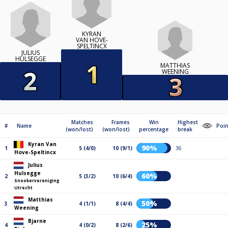
KYRAN
VAN HOVE-
SPELTINCX
JULIUS
HULSEGGE
MATTHIAS
WEENING
Matches
Frames
Win
Highest
#
Name
Poin
(won/lost)
(won/lost)
percentage
break
Kyran Van
90%
1
5 (4/0)
10 (9/1)
36
Hove-Speltincx
Julius
Hulsegge
60%
2
5 (3/2)
10 (6/4)
Snookervereniging
Utrecht
Matthias
50%
3
4 (1/1)
8 (4/4)
Weening
Bjarne
25%
4
4 (0/2)
8 (2/6)