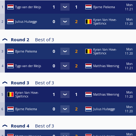
Mon
1
Tygo van der Meijs
Bjarne Piekema
11:21
Mon
Kyran Van Hove-
2
Julius Hulsegge
Speltincx
11:20
Round 2
Best of
3
Mon
Kyran Van Hove-
3
Bjarne Piekema
Speltincx
11:20
Mon
4
Tygo van der Meijs
Matthias Weening
11:21
Round 3
Best of
3
Mon
Kyran Van Hove-
5
Matthias Weening
Speltincx
11:20
Mon
6
Bjarne Piekema
Julius Hulsegge
11:20
Round 4
Best of
3
Mon