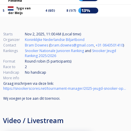
Piekema
Tygo van
13%
5
4 (0/3)
8 (1/7)
der Meijs
Starts
Nov 2, 2025, 11:00 AM (Local time)
Organizer
Koninklijke Nederlandse Biljartbond
Contact
Bram Downes
(
bram.downes@gmail.com
,
+31 0643501410
)
Rankings
Snooker Nationale Junioren Ranking
and
Snooker Jeugd
Ranking 2025/2026
Format
Round robin (5
participants
)
Race to
2
Handicap
No handicap
More info
Graag inschrijven via deze link:
https://snookerscores.net/tournament-manager/2025-jeugd-snooker-open-doetinchem
Wij voegen je toe aan dit toernooi.
Video / Livestream