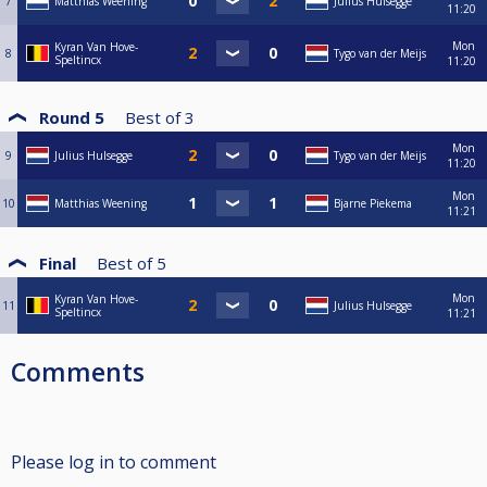
7
Matthias Weening
Julius Hulsegge
11:20
Mon
Kyran Van Hove-
8
Tygo van der Meijs
Speltincx
11:20
Round 5
Best of
3
Mon
9
Julius Hulsegge
Tygo van der Meijs
11:20
Mon
10
Matthias Weening
Bjarne Piekema
11:21
Final
Best of
5
Mon
Kyran Van Hove-
11
Julius Hulsegge
Speltincx
11:21
Comments
Please log in to comment