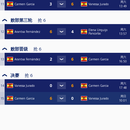
周六
11
Carmen Garcia
Vanessa Jurado
13:49
败部第三轮
抢
6
周六
Elena Urquijo
12
Arantxa Fernández
Pancorbo
13:57
败部晋级
抢
6
周六
13
Arantxa Fernández
Carmen Garcia
16:50
决赛
抢
6
周六
14
Vanessa Jurado
Carmen Garcia
17:48
周日
15
Carmen Garcia
Vanessa Jurado
10:01