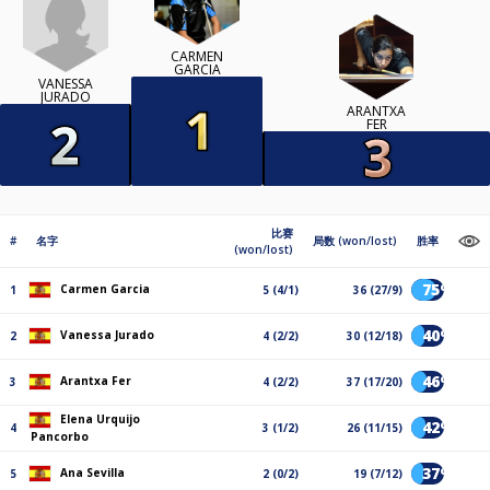
CARMEN
GARCIA
VANESSA
JURADO
ARANTXA
FER
比赛
#
名字
局数 (won/lost)
胜率
(won/lost)
75%
Carmen Garcia
1
5 (4/1)
36 (27/9)
40%
Vanessa Jurado
2
4 (2/2)
30 (12/18)
46%
Arantxa Fer
3
4 (2/2)
37 (17/20)
Elena Urquijo
42%
4
3 (1/2)
26 (11/15)
Pancorbo
37%
Ana Sevilla
5
2 (0/2)
19 (7/12)