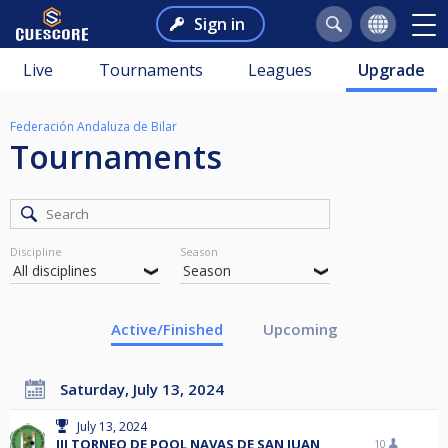
Sign in
Live
Tournaments
Leagues
Upgrade
Federación Andaluza de Bilar
Tournaments
Discipline
Season
Active/Finished
Upcoming
Saturday, July 13, 2024
July 13, 2024
III TORNEO DE POOL NAVAS DE SAN JUAN
10