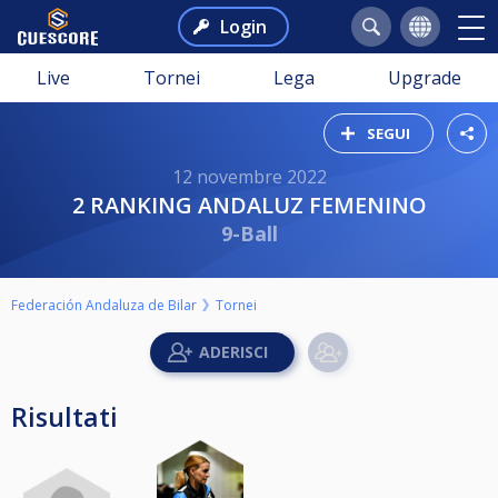
Login
Live
Tornei
Lega
Upgrade
SEGUI
12 novembre 2022
2 RANKING ANDALUZ FEMENINO
9-Ball
Federación Andaluza de Bilar
Tornei
Risultati