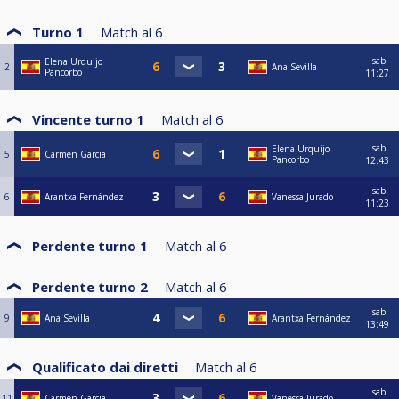
Turno 1
Match al
6
sab
Elena Urquijo
2
Ana Sevilla
Pancorbo
11:27
Vincente turno 1
Match al
6
sab
Elena Urquijo
5
Carmen Garcia
Pancorbo
12:43
sab
6
Arantxa Fernández
Vanessa Jurado
11:23
Perdente turno 1
Match al
6
Perdente turno 2
Match al
6
sab
9
Ana Sevilla
Arantxa Fernández
13:49
Qualificato dai diretti
Match al
6
sab
11
Carmen Garcia
Vanessa Jurado