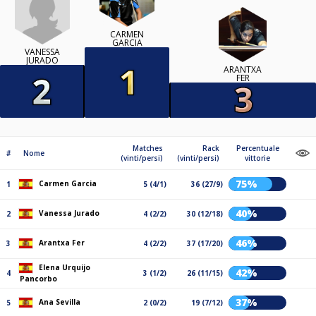
CARMEN
GARCIA
VANESSA
JURADO
ARANTXA
FER
Matches
Rack
Percentuale
#
Nome
(vinti/persi)
(vinti/persi)
vittorie
75%
Carmen Garcia
1
5 (4/1)
36 (27/9)
40%
Vanessa Jurado
2
4 (2/2)
30 (12/18)
46%
Arantxa Fer
3
4 (2/2)
37 (17/20)
Elena Urquijo
42%
4
3 (1/2)
26 (11/15)
Pancorbo
37%
Ana Sevilla
5
2 (0/2)
19 (7/12)