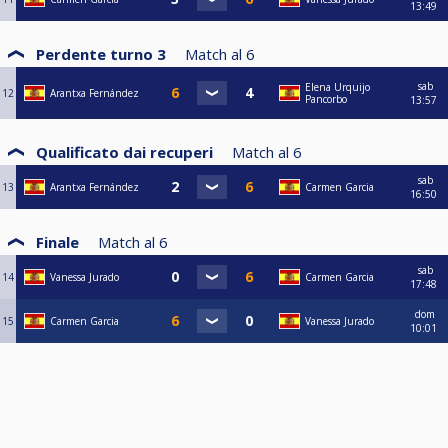
13:49
Perdente turno 3
Match al
6
sab
Elena Urquijo
12
Arantxa Fernández
Pancorbo
13:57
Qualificato dai recuperi
Match al
6
sab
13
Arantxa Fernández
Carmen Garcia
16:50
Finale
Match al
6
sab
14
Vanessa Jurado
Carmen Garcia
17:48
dom
15
Carmen Garcia
Vanessa Jurado
10:01