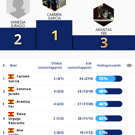
CARMEN
GARCIA
VANESSA
JURADO
ARANTXA
FER
Ottelut
Erät
#
Nimi
Voittoprosentti
(voitot/tappiot)
(voitot/tappiot)
Carmen
75%
1
5 (4/1)
36 (27/9)
Garcia
Vanessa
40%
2
4 (2/2)
30 (12/18)
Jurado
Arantxa
46%
3
4 (2/2)
37 (17/20)
Fer
Elena
42%
4
3 (1/2)
26 (11/15)
Urquijo
Pancorbo
Ana
37%
5
2 (0/2)
19 (7/12)