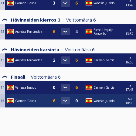
la
11
Carmen Garcia
Vanessa Jurado
13:49
Hävinneiden kierros 3
Voittomäärä
6
la
Elena Urquijo
12
Arantxa Fernández
Pancorbo
13:57
Hävinneiden karsinta
Voittomäärä
6
la
13
Arantxa Fernández
Carmen Garcia
16:50
Finaali
Voittomäärä
6
la
14
Vanessa Jurado
Carmen Garcia
17:48
su
15
Carmen Garcia
Vanessa Jurado
10:01