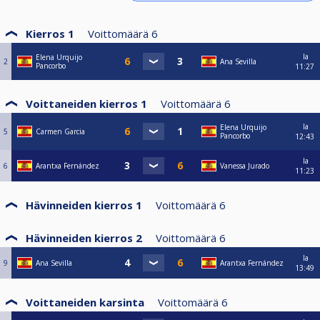
Kierros 1
Voittomäärä
6
la
Elena Urquijo
2
Ana Sevilla
Pancorbo
11:27
Voittaneiden kierros 1
Voittomäärä
6
la
Elena Urquijo
5
Carmen Garcia
Pancorbo
12:43
la
6
Arantxa Fernández
Vanessa Jurado
11:23
Hävinneiden kierros 1
Voittomäärä
6
Hävinneiden kierros 2
Voittomäärä
6
la
9
Ana Sevilla
Arantxa Fernández
13:49
Voittaneiden karsinta
Voittomäärä
6