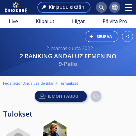
Kirjaudu sisään
Live
Kilpailut
Liigat
Päivitä Pro
SEURAA
12. marraskuuta 2022
2 RANKING ANDALUZ FEMENINO
9-Pallo
Federación Andaluza de Bilar
Turnaukset
Tulokset