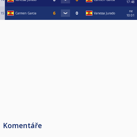
17:48
ne
15
Carmen Garcia
Vanessa Jurado
10:01
Komentáře