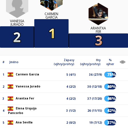
CARMEN
GARCIA
VANESSA
JURADO
ARANTXA
FER
Zápasy
Hry
%
#
Jméno
(výhry/prohry)
(výhry/prohry)
výher
75%
Carmen Garcia
1
5 (4/1)
36 (27/9)
40%
Vanessa Jurado
2
4 (2/2)
30 (12/18)
46%
Arantxa Fer
3
4 (2/2)
37 (17/20)
Elena Urquijo
42%
4
3 (1/2)
26 (11/15)
Pancorbo
37%
Ana Sevilla
5
2 (0/2)
19 (7/12)