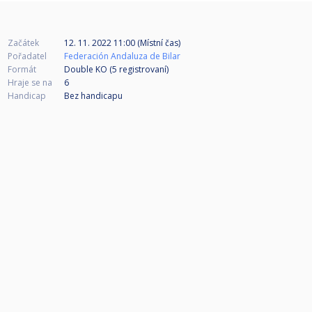
Začátek
12. 11. 2022 11:00 (Místní čas)
Pořadatel
Federación Andaluza de Bilar
Formát
Double KO (5
registrovaní
)
Hraje se na
6
Handicap
Bez handicapu