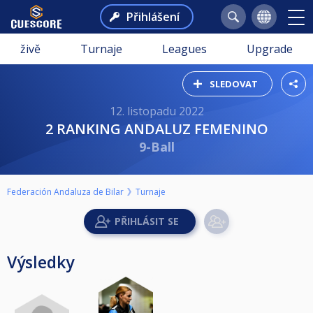
Přihlášení
živě
Turnaje
Leagues
Upgrade
SLEDOVAT
12. listopadu 2022
2 RANKING ANDALUZ FEMENINO
9-Ball
Federación Andaluza de Bilar
Turnaje
Výsledky