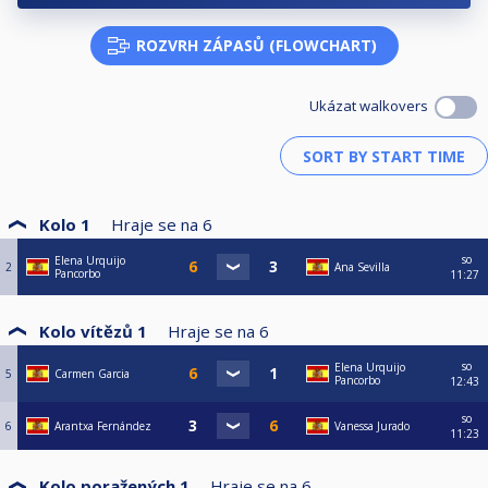
ROZVRH ZÁPASŮ (FLOWCHART)
Ukázat walkovers
Kolo 1
Hraje se na
6
so
Elena Urquijo
2
Ana Sevilla
Pancorbo
11:27
Kolo vítězů 1
Hraje se na
6
so
Elena Urquijo
5
Carmen Garcia
Pancorbo
12:43
so
6
Arantxa Fernández
Vanessa Jurado
11:23
Kolo poražených 1
Hraje se na
6