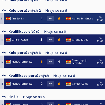
Kolo poražených 2
Hraje se na
6
so
9
Ana Sevilla
Arantxa Fernández
13:49
Kvalifikace vítězů
Hraje se na
6
so
11
Carmen Garcia
Vanessa Jurado
13:49
Kolo poražených 3
Hraje se na
6
so
Elena Urquijo
12
Arantxa Fernández
Pancorbo
13:57
Kvalifikace poražených
Hraje se na
6
so
13
Arantxa Fernández
Carmen Garcia
16:50
Finále
Hraje se na
6
so
14
Vanessa Jurado
Carmen Garcia