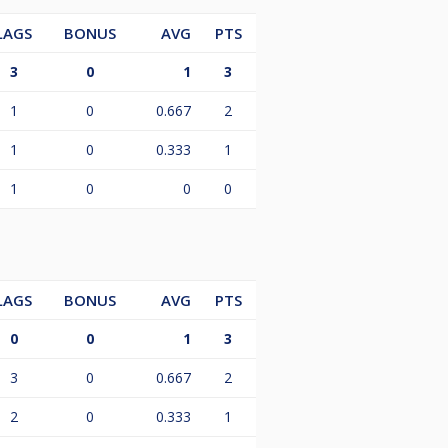
LAGS
BONUS
AVG
PTS
3
0
1
3
1
0
0.667
2
1
0
0.333
1
1
0
0
0
LAGS
BONUS
AVG
PTS
0
0
1
3
3
0
0.667
2
2
0
0.333
1