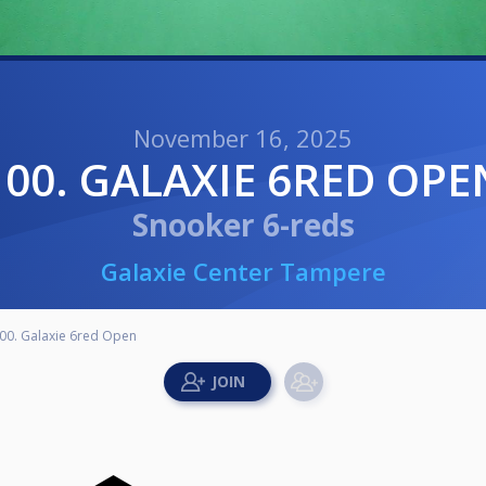
November 16, 2025
100. GALAXIE 6RED OPE
Snooker 6-reds
Galaxie Center Tampere
00. Galaxie 6red Open