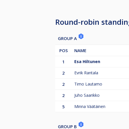
Round-robin standin
GROUP A
POS
NAME
1
Esa Hiltunen
2
Evrik Rantala
2
Timo Lautamo
2
Juho Saarikko
5
Minna Väätäinen
GROUP B