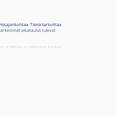
amisajankohtaa. Tämä tarkoittaa
. Tarkemmat aikataulut tulevat
 Kaikkien osallistujien kesken
 lohkoissa (bo1), lähtökohtaisesti
elataan blue ball shootout.
amäärä sitä vaatii.
asta saavat osallistumisoikeuden