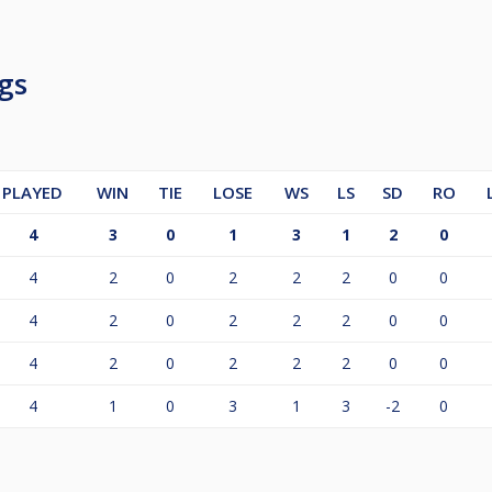
gs
PLAYED
WIN
TIE
LOSE
WS
LS
SD
RO
4
3
0
1
3
1
2
0
4
2
0
2
2
2
0
0
4
2
0
2
2
2
0
0
4
2
0
2
2
2
0
0
4
1
0
3
1
3
-2
0