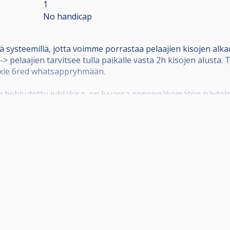
1
No handicap
systeemillä, jotta voimme porrastaa pelaajien kisojen alk
-> pelaajien tarvitsee tulla paikalle vasta 2h kisojen alusta
axie 6red whatsappryhmään.
hehkutettu juhlakisa, on luvassa ennennäkemätön näytelmä.
!
llistumismaksu 20€, josta jakoon 15e. Alkupelit 3-6 pelaajan
sa. Peleissä käytössä 35min ottelukello, jonka täyttyessä p
 16cup eka kierros bo1. Muutokset mahdollisia jos osallistuj
rjestyksessä maksimissaan 32 pelaajaa. Rankinglistan 8 par
xie 6red Masterseihin.