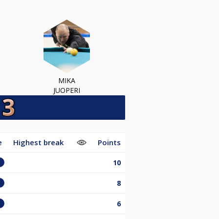
MIKA
JUOPERI
e
Highest break
Points
10
8
6