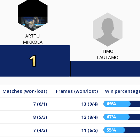
ARTTU
MIKKOLA
TIMO
LAUTAMO
Matches (won/lost)
Frames (won/lost)
Win percentag
69%
7 (6/1)
13 (9/4)
67%
8 (5/3)
12 (8/4)
55%
7 (4/3)
11 (6/5)