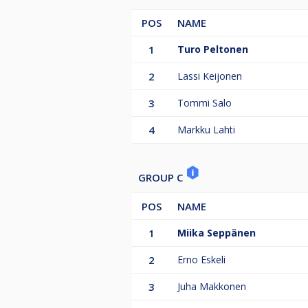
POS
NAME
1
Turo Peltonen
2
Lassi Keijonen
3
Tommi Salo
4
Markku Lahti
GROUP C
POS
NAME
1
Miika Seppänen
2
Erno Eskeli
3
Juha Makkonen