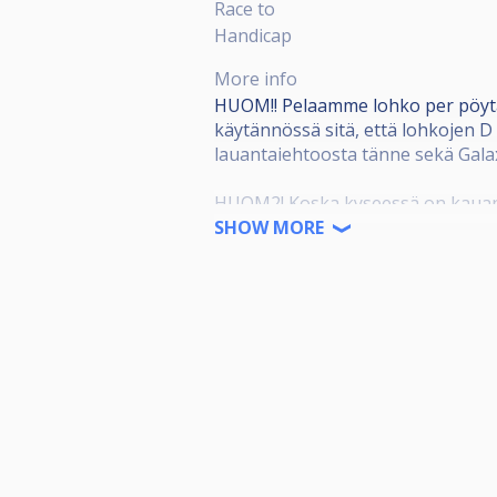
Race to
Handicap
More info
HUOM!! Pelaamme lohko per pöytä 
käytännössä sitä, että lohkojen D 
lauantaiehtoosta tänne sekä Gal
HUOM2! Koska kyseessä on kauan 
arvotaan 100 € peliaikalahjakortti!
SHOW MORE
Snookeria kuudella punaisella. Osa
yritämme pelata 4 pelaajan lohkois
Cuppipelit ovat bo3, poikkeuksena
Kisoihin otetaan ilmoittautumisjä
kesäkuussa 2026 pelattavaan Gala