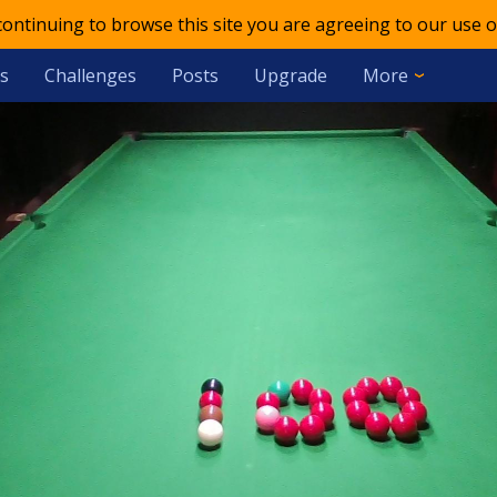
 continuing to browse this site you are agreeing to our use o
s
Challenges
Posts
Upgrade
More