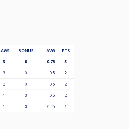
LAGS
BONUS
AVG
PTS
3
0
0.75
3
3
0
0.5
2
2
0
0.5
2
1
0
0.5
2
1
0
0.25
1