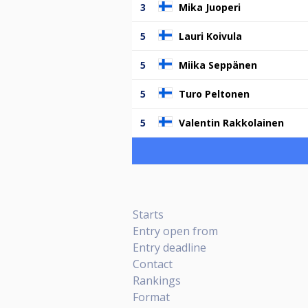
3
Mika Juoperi
5
Lauri Koivula
5
Miika Seppänen
5
Turo Peltonen
5
Valentin Rakkolainen
Starts
Entry open from
Entry deadline
Contact
Rankings
Format