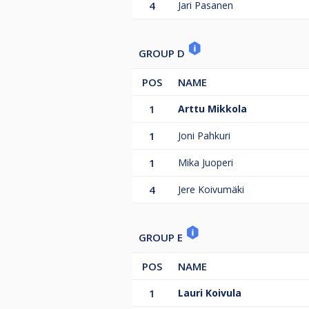
4
Jari Pasanen
GROUP D
POS
NAME
1
Arttu Mikkola
1
Joni Pahkuri
1
Mika Juoperi
4
Jere Koivumäki
GROUP E
POS
NAME
1
Lauri Koivula