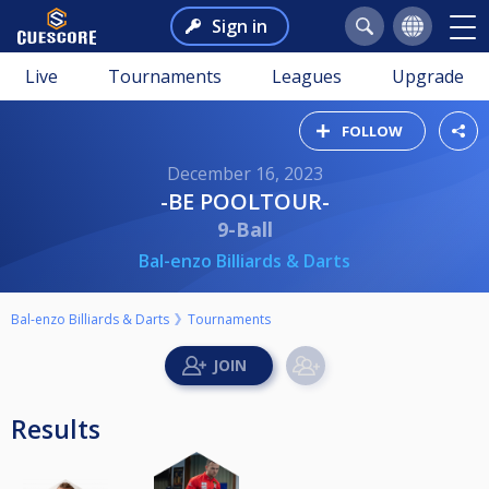
Sign in
Live
Tournaments
Leagues
Upgrade
FOLLOW
December 16, 2023
-BE POOLTOUR-
9-Ball
Bal-enzo Billiards & Darts
Bal-enzo Billiards & Darts
Tournaments
Results