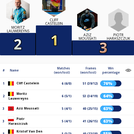
CLIFF
CASTELEIN
MORITZ
LAUWEREYNS
PIOTR
AZIZ
HARASZCZUK
MOUSSATI
Matches
Frames
Win
#
Name
(won/lost)
(won/lost)
percentage
76%
Cliff Castelein
1
6 (6/0)
51 (39/12)
Moritz
64%
2
6 (5/1)
53 (34/19)
Lauwereyns
63%
Aziz Moussati
3
5 (4/1)
40 (25/15)
Piotr
63%
3
5 (4/1)
41 (26/15)
Haraszczuk
Kristof Van Den
55%
5
5 (3/2)
40 (22/18)