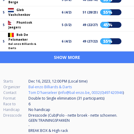
Berge
Gleb
55%
5
6 (4/2)
51 (28/23)
Vashchenkov
Phuntsok
45%
5
5 (3/2)
49 (22/27)
Jaegers
Bob De
Pelsmaeker
55%
5
6 (4/2)
49 (27/22)
Bal-enzo Billiards &
Darts
SHOW MORE
Starts
Dec 16, 2023, 12:00 PM (Local time)
Organizer
Bal-enzo Billiards & Darts
Contact
Tom D'haeseleer
(
info@bal-enzo.be
,
0032(0)497420946
)
Format
Double to Single elimination (31
participants
)
Race to
6
Handicap
No handicap
Dresscode
Dresscode (Cub)Polo - nette broek - nette schoenen.
GEEN TRAININGSPAKKEN
-
BREAK BOX & High rack