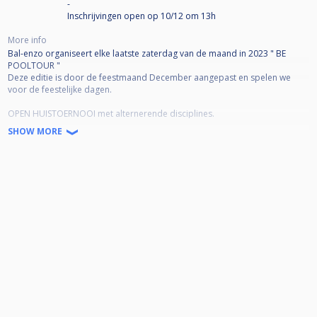
-
Inschrijvingen open op 10/12 om 13h
More info
Bal-enzo organiseert elke laatste zaterdag van de maand in 2023 " BE
POOLTOUR "
Deze editie is door de feestmaand December aangepast en spelen we
voor de feestelijke dagen.
OPEN HUISTOERNOOI met alternerende disciplines.
8-9-10 Ball
SHOW MORE
inschrijven kan vanaf de zondag VOOR het toernooi -NIET VROEGER- via
Cuescore.
De start van de inschrijvingen wordt bekent gemaakt op de gekende
kanalen.
Je hebt dus 1 week tijd om in te schrijven en dit naargelang je
beschikbaarheid / vorm / motivatie!
indien vol veld werken we met een reservelijst, regelmatig bijgewerkt in de
reacties van het evenement.
Inleg spelers 25euro
DKO 32/8 - WR RT6 - LR RT6
1.5K prijzenpot te verdelen onder de eerste 8 finalisten van het toernooi