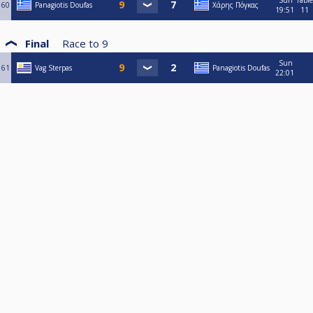
Sun
Table
60
Panagiotis Doufas
Χάρης Πόγκας
19:51
11
Final
Race to
9
Sun
61
Vag Sterpas
Panagiotis Doufas
22:01