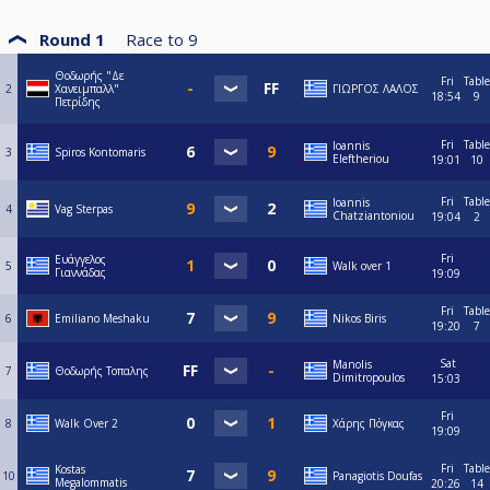
Round 1
Race to
9
Θοδωρής "Δε
Fri
Table
2
Χανειμπαλλ"
ΓΙΩΡΓΟΣ ΛΑΛΟΣ
18:54
9
Πετρίδης
Fri
Table
Ioannis
3
Spiros Kontomaris
Eleftheriou
19:01
10
Fri
Table
Ioannis
4
Vag Sterpas
Chatziantoniou
19:04
2
Fri
Ευάγγελος
5
Walk over 1
Γιαννάδας
19:09
Fri
Table
6
Emiliano Meshaku
Nikos Biris
19:20
7
Sat
Manolis
7
Θοδωρής Τοπαλης
Dimitropoulos
15:03
Fri
8
Walk Over 2
Χάρης Πόγκας
19:09
Fri
Table
Kostas
10
Panagiotis Doufas
Megalommatis
20:26
14