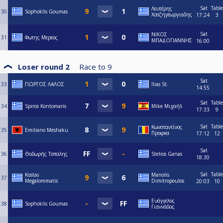
Sat
Table
Λευτέρης
30
Sophoklis Goumas
Χατζηγεωργιαδης
17:24
3
Sat
ΝΙΚΟΣ
31
Φωτης Μερεος
ΜΠΑΔΟΓΙΑΝΝΗΣ
16:00
Loser round 2
Race to
9
Sat
33
ΓΙΩΡΓΟΣ ΛΑΛΟΣ
Ilias St.
14:55
Sat
Table
34
Spiros Kontomaris
Mike Μιχαήλ
17:33
9
Sat
Table
Κωνσταντίνος
35
Emiliano Meshaku
Προφκα
17:12
12
Sat
36
Θοδωρής Τοπαλης
Stelios Ganas
18:30
Sat
Table
Kostas
Manolis
37
Megalommatis
Dimitropoulos
20:03
10
Ευάγγελος
38
Sophoklis Goumas
Γιαννάδας