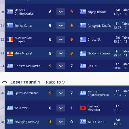
Sat
Table
Manolis
20
Χάρης Πόγκας
Dimitropoulos
17:23
10
Fri
Table
21
Stelios Ganas
Panagiotis Doufas
22:07
9
Sat
Table
Κωνσταντίνος
22
Δημος Ελ
Προφκα
15:34
12
Fri
Table
23
Mike Μιχαήλ
Thodoris Roussos
20:44
11
Fri
Table
24
Christos Mourafetis
Ilias St.
20:46
10
Loser round 1
Race to
9
Fri
Table
Ioannis
26
Spiros Kontomaris
Chatziantoniou
21:04
2
Fri
Emiliano
27
Walk over 1
Meshaku
21:02
Sat
28
Θοδωρής Τοπαλης
Walk Over 2
15:04