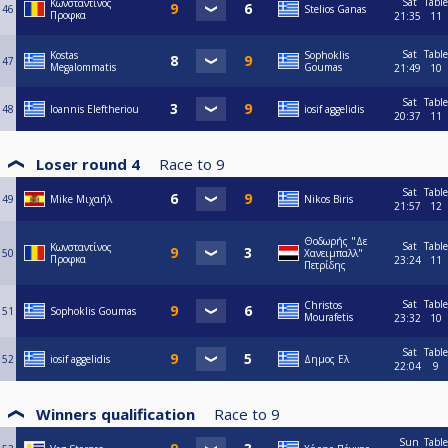
Sat
Table
Κωνσταντίνος
46
Stelios Ganas
Προφκα
21:35
11
Sat
Table
Kostas
Sophoklis
47
Megalommatis
Goumas
21:49
10
Sat
Table
48
Ioannis Eleftheriou
iosif aggelidis
20:37
11
Loser round 4
Race to
9
Sat
Table
49
Mike Μιχαήλ
Nikos Biris
21:57
12
Θοδωρής "Δε
Sat
Table
Κωνσταντίνος
50
Χανειμπαλλ"
Προφκα
23:24
11
Πετρίδης
Sat
Table
Christos
51
Sophoklis Goumas
Mourafetis
23:32
10
Sat
Table
52
iosif aggelidis
Δημος Ελ
22:04
9
Winners qualification
Race to
9
Sun
Table