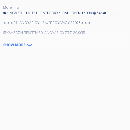
More info
👑KING8 ‘’THE HOT" D' CATEGORY 9-BALL OPEN +500💶@64p👑
🔹️🔹️🔹️31 ΙΑΝΟΥΑΡΙΟΥ - 2 ΦΕΒΡΟΥΑΡΙΟΥ / 2025🔹️🔹️🔹️
🟪ΚΛΗΡΩΣΗ ΠΕΜΠΤΗ 30 ΙΑΝΟΥΑΡΙΟΥ ΣΤΙΣ 20.00🟪
SHOW MORE
🟢ΕΠΑΘΛΑ: ΣΥΜΜΕΤΟΧΕΣ +500💶 Bonus στην 64αδα.
400💶 στους 50 αθλητές.
300💶 στους 40 αθλητές
200💶 στους 32 αθλητές.
🔺️Συμμετοχές🔺️
Δ' 25 Ευρώ
E': 15 Ευρώ
ΣΤ' : 5 Ευρώ
🟩ΠΡΟΣΟΧΗ‼️
ΟΙ ΣΥΜΜΕΤΟΧΕΣ ΘΑ ΠΡΕΠΕΙ ΝΑ ΠΡΟΠΛΗΡΩΘΟΥΝ ΜΕΧΡΙ ΚΑΙ ΤΗΝ ΠΕΜΠΤΗ
19 ΔΕΚΕΜΒΡΙΟΥ.