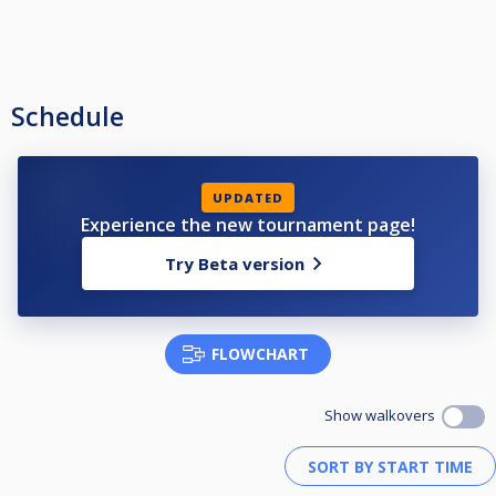
ΕΑΝ ΚΑΠΟΙΟΣ ΑΘΛΗΤΗΣ ΜΠΕΙ ΣΤΗΝ ΚΛΗΡΩΣΗ ΧΩΡΙΣ ΝΑ ΕΧΕΙ
ΠΡΟΠΛΗΡΩΣΕΙ ΚΑΙ ΤΕΛΙΚΑ ΔΕΝ ΚΑΤΑΦΕΡΕΙ ΓΙΑ ΟΠΟΙΟΝΔΗΠΟΤΕ ΛΟΓΟ ΝΑ
ΑΓΩΝΙΣΤΕΙ ΣΤΟ ΤΟΥΡΝΟΥΑ ΘΑ ΠΡΕΠΕΙ ΝΑ ΚΑΤΑΒΑΛΕΙ ΤΗΝ ΣΥΜΜΕΤΟΧΗ
ΤΟΥ.
**Ο Γιώργος Βαράτασης και ο Κωνσταντίνος Παναγοπουλος εφόσον
Schedule
θελήσουν να αγωνιστούν θα πρέπει να καταβάλουν την συμμετοχή για
το προηγούμενο Δ στο οποίο ενώ δήλωσαν συμμετοχή δεν
εμφανίστηκαν.
UPDATED
✅️Σπάσιμο εναλλάξ στα 9 νικηφόρα παιχνίδια.
Experience the new tournament page!
✅️Δηλώσεις συμμετοχής:
Try Beta version
Πάνος Δαμηλάτης τηλ
6944 555 733
FLOWCHART
Show walkovers