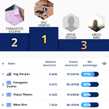
VAG
STERPAS
PANAGIOTIS
DOUFAS
ΧΆΡΗΣ
NIKOS
ΠΌΓΚΑΣ
BIRIS
Matches
Frames
Win
#
Name
(won/lost)
(won/lost)
percentage
77%
Vag Sterpas
1
6 (6/0)
70 (54/16)
Panagiotis
55%
2
6 (5/1)
85 (47/38)
Doufas
50%
Χάρης Πόγκας
3
6 (4/2)
76 (38/38)
55%
Nikos Biris
3
7 (5/2)
86 (47/39)