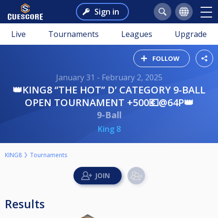
Sign in
Live
Tournaments
Leagues
Upgrade
FOLLOW
January 31 - February 2, 2025
👑KING8 ‘’THE HOT’’ D’ CATEGORY 9-BALL
OPEN TOURNAMENT +500💶@64P👑
9-Ball
King 8
KING8
Tournaments
Results