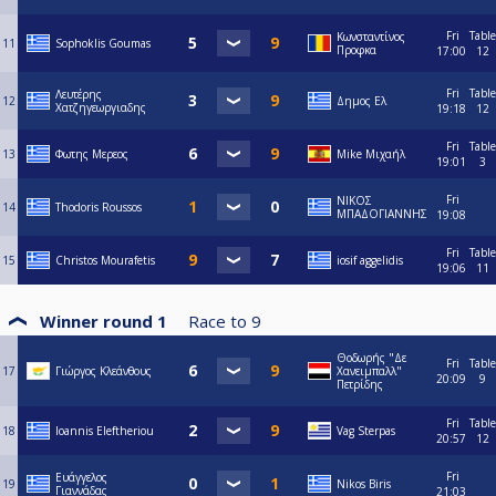
Fri
Table
Κωνσταντίνος
11
Sophoklis Goumas
Προφκα
17:00
12
Fri
Table
Λευτέρης
12
Δημος Ελ
Χατζηγεωργιαδης
19:18
12
Fri
Table
13
Φωτης Μερεος
Mike Μιχαήλ
19:01
3
Fri
ΝΙΚΟΣ
14
Thodoris Roussos
ΜΠΑΔΟΓΙΑΝΝΗΣ
19:08
Fri
Table
15
Christos Mourafetis
iosif aggelidis
19:06
11
Winner round 1
Race to
9
Θοδωρής "Δε
Fri
Table
17
Γιώργος Κλεάνθους
Χανειμπαλλ"
20:09
9
Πετρίδης
Fri
Table
18
Ioannis Eleftheriou
Vag Sterpas
20:57
12
Fri
Ευάγγελος
19
Nikos Biris
Γιαννάδας
21:03