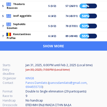
Thodoris
46%
5
5 (3/2)
57 (26/31)
Roussos
58%
iosif aggelidis
5
6 (4/2)
74 (43/31)
Sophoklis
53%
7
5 (3/2)
70 (37/33)
Goumas
Konstantinos
55%
7
6 (4/2)
89 (49/40)
Profka
SHOW MORE
Starts
Jan 31, 2025, 6:00 PM
until
Feb 2, 2025 (Local time)
Entry
Jan 30, 2025, 7:58 PM (Local time)
deadline
Organizer
KING8
Contact
Panos Damilatis
(
panosdamilatis@gmail.com
,
6944555733
)
Format
Double to Single elimination (29
participants
)
Race to
9
Handicap
No handicap
Dresscode
ΕΠΙΣΗΜΗ ΕΝΔΥΜΑΣΙΑ ΣΤΗΝ 8ΑΔΑ