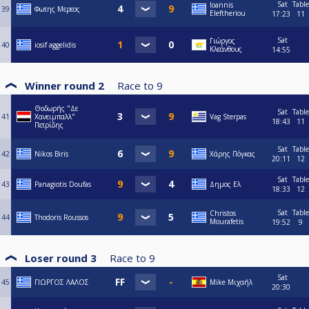
Sat
Table
Ioannis
39
Φωτης Μερεος
Eleftheriou
17:23
11
Sat
Γιώργος
40
iosif aggelidis
Κλεάνθους
14:55
Winner round 2
Race to
9
Θοδωρής "Δε
Sat
Table
41
Χανειμπαλλ"
Vag Sterpas
18:43
11
Πετρίδης
Sat
Table
42
Nikos Biris
Χάρης Πόγκας
20:11
12
Sat
Table
43
Panagiotis Doufas
Δημος Ελ
18:33
12
Sat
Table
Christos
44
Thodoris Roussos
Mourafetis
19:52
9
Loser round 3
Race to
9
Sat
45
ΓΙΩΡΓΟΣ ΛΑΛΟΣ
Mike Μιχαήλ
20:30