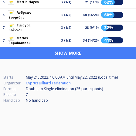
62%
Martin Hayes
5
2 (1/1)
21 (13/8)
Ανδρέας
60%
5
6 (4/2)
60 (36/24)
Ζουμίδης
Γιώργος
32%
7
3 (1/2)
28 (9/19)
Ιωάννου
Marios
41%
7
3 (1/2)
34 (14/20)
Papaioannou
SHOW MORE
Starts
May 21, 2022, 10:00 AM
until
May 22, 2022 (Local time)
Organizer
Cyprus Billiard Federation
Format
Double to Single elimination (25
participants
)
Race to
7
Handicap
No handicap