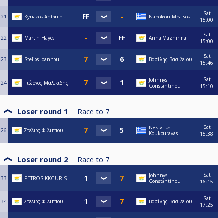
Sat
21
Kyriakos Antoniou
Napoleon Mpatsos
15:00
Sat
22
Martin Hayes
Anna Mazhirina
15:00
Sat
23
Stelios Ioannou
Βασίλης Βασιλειου
15:46
Sat
Johnnys
24
Γιώργος Μαλεκιδης
Constantinou
15:10
Loser round 1
Race to
7
Sat
Nektarios
26
Στελιος Φιλιππου
Koukouravas
15:38
Loser round 2
Race to
7
Sat
Johnnys
33
PETROS KKOURIS
Constantinou
16:15
Sat
34
Στελιος Φιλιππου
Βασίλης Βασιλειου
17:25