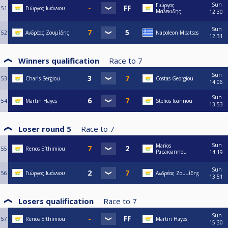
Sun
Γιώργος
51
Γιώργος Ιωάννου
Μαλεκιδης
12:30
Sun
52
Ανδρέας Ζουμίδης
Napoleon Mpatsos
12:31
Winners qualification
Race to
7
Sun
53
Charis Sergiou
Costas Georgiou
14:06
Sun
54
Martin Hayes
Stelios Ioannou
13:53
Loser round 5
Race to
7
Sun
Marios
55
Renos Efthimiou
Papaioannou
14:19
Sun
56
Γιώργος Ιωάννου
Ανδρέας Ζουμίδης
13:51
Losers qualification
Race to
7
Sun
57
Renos Efthimiou
Martin Hayes
15:30