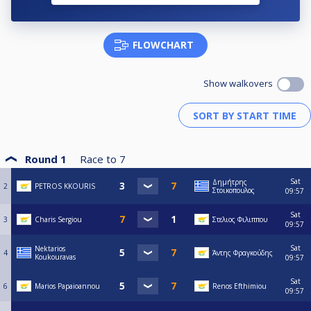
FLOWCHART
Show walkovers
Round 1
Race to
7
Sat
Δημήτρης
2
PETROS KKOURIS
Στοικοπουλος
09:57
Sat
3
Charis Sergiou
Στελιος Φιλιππου
09:57
Sat
Nektarios
4
Άντης Φραγκούδης
Koukouravas
09:57
Sat
6
Marios Papaioannou
Renos Efthimiou
09:57