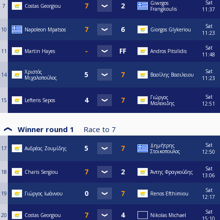
Sat
Giwrgos
7
Costas Georgiou
Frangkoulis
11:37
Sat
10
Napoleon Mpatsos
Giorgos Glykeriou
11:23
Sat
11
Martin Hayes
Andros Pitsilidis
11:48
Sat
Χριστός
14
Βασίλης Βασιλειου
Μιχαλοπούλος
11:23
Sat
Γιώργος
15
Lefteris Sepos
Μαλεκιδης
12:51
Winner round 1
Race to
7
Sat
Δημήτρης
17
Ανδρέας Ζουμίδης
Στοικοπουλος
12:50
Sat
18
Charis Sergiou
Άντης Φραγκούδης
13:06
Sat
19
Γιώργος Ιωάννου
Renos Efthimiou
12:17
Sat
20
Costas Georgiou
Nikolas Michael
15:10