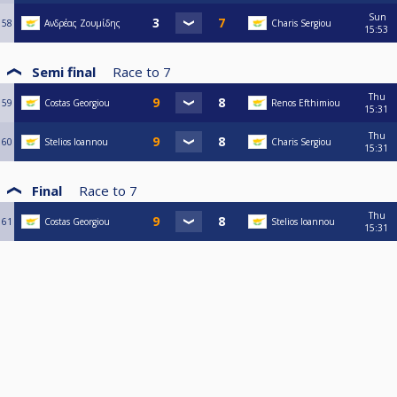
Sun
58
Ανδρέας Ζουμίδης
Charis Sergiou
15:53
Semi final
Race to
7
Thu
59
Costas Georgiou
Renos Efthimiou
15:31
Thu
60
Stelios Ioannou
Charis Sergiou
15:31
Final
Race to
7
Thu
61
Costas Georgiou
Stelios Ioannou
15:31