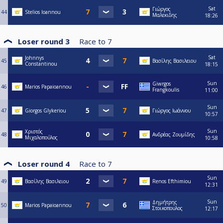
Sat
Γιώργος
44
Stelios Ioannou
Μαλεκιδης
18:26
Loser round 3
Race to
7
Sat
Johnnys
45
Βασίλης Βασιλειου
Constantinou
18:15
Sun
Giwrgos
46
Marios Papaioannou
Frangkoulis
11:00
Sun
47
Giorgos Glykeriou
Γιώργος Ιωάννου
10:57
Sun
Χριστός
48
Ανδρέας Ζουμίδης
Μιχαλοπούλος
10:58
Loser round 4
Race to
7
Sun
49
Βασίλης Βασιλειου
Renos Efthimiou
12:31
Sun
Δημήτρης
50
Marios Papaioannou
Στοικοπουλος
12:17