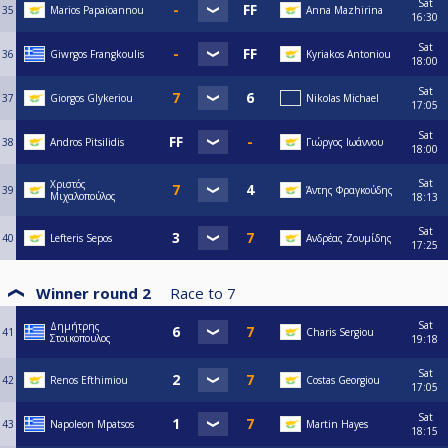
Sat
35
Marios Papaioannou
Anna Mazhirina
16:30
Sat
36
Giwrgos Frangkoulis
Kyriakos Antoniou
18:00
Sat
37
Giorgos Glykeriou
Nikolas Michael
17:05
Sat
38
Andros Pitsilidis
Γιώργος Ιωάννου
18:00
Sat
Χριστός
39
Άντης Φραγκούδης
Μιχαλοπούλος
18:13
Sat
40
Lefteris Sepos
Ανδρέας Ζουμίδης
17:25
Winner round 2
Race to
7
Sat
Δημήτρης
41
Charis Sergiou
Στοικοπουλος
19:18
Sat
42
Renos Efthimiou
Costas Georgiou
17:05
Sat
43
Napoleon Mpatsos
Martin Hayes
18:15