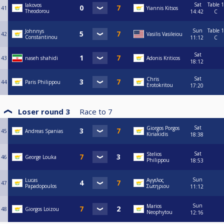
Sat
Table 1
Iakovos
41
Yiannis Kitsos
Theodorou
14:42
C
Sun
Table 1
Johnnys
42
Vasilis Vasileiou
Constantinou
11:12
C
Sat
43
naseh shahidi
Adonis Kriticos
18:12
Sat
Chris
44
Paris Philippou
Erotokritou
17:20
Loser round 3
Race to
7
Sat
Giorgos Porgos
45
Andreas Spanias
Kiriakidis
18:38
Sat
Stelios
46
George Louka
Philippou
18:53
Sun
Lucas
Αγγελος
47
Papadopoulos
Σωτηριου
11:12
Sun
Marios
48
Giorgos Loizou
Neophytou
12:16