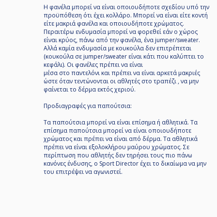
Η φανέλα μπορεί να είναι οποιουδήποτε σχεδίου υπό την
προϋπόθεση ότι έχει κολλάρο. Mπορεί να είναι είτε κοντή
είτε μακριά φανέλα και οποιουδήποτε χρώματος.
Περαιτέρω ενδυμασία μπορεί να φορεθεί εάν ο χώρος
είναι κρύος, πάνω από την φανέλα, ένα jumper/sweater.
Αλλά καμία ενδυμασία με κουκούλα δεν επιτρέπεται
(κουκούλα σε jumper/sweater είναι κάτι που καλύπτει το
κεφάλι). Οι φανέλες πρέπει να είναι
μέσα στο παντελόνι και πρέπει να είναι αρκετά μακριές
ώστε όταν τεντώνονται οι αθλητές στο τραπέζι , να μην
φαίνεται το δέρμα εκτός χεριού.
Προδιαγραφές για παπούτσια:
Τα παπούτσια μπορεί να είναι επίσημα ή αθλητικά. Τα
επίσημα παπούτσια μπορεί να είναι οποιουδήποτε
χρώματος και πρέπει να είναι από δέρμα. Τα αθλητικά
πρέπει να είναι εξολοκλήρου μαύρου χρώματος. Σε
περίπτωση που αθλητής δεν τηρήσει τους πιο πάνω
κανόνες ένδυσης, ο Sport Director έχει το δικαίωμα να μην
του επιτρέψει να αγωνιστεί.