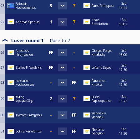
Sat
Sokratis
23
Paris Philippou
Koutoumanos
14:44
Sat
Chris
24
Andreas Spanias
Erotokritou
16:02
Loser round 1
Race to
7
Sat
Anastasis
Giorgos Porgos
26
Hadjipavlou
Kiriakidis
16:00
Sat
27
Stelios F. Vardakis
Lefteris Sepos
17:30
Sat
nektarios
Paraschos
28
koukouravas
Kritikos
17:30
Sat
Άντης
Lucas
29
Φραγκούδης
Papadopoulos
13:42
Yiannakis
30
Αγγελος Σωτηριου
yiannaki
Sat
Nektaris
31
Sotiris Xenofontos
Georgiou
17:30