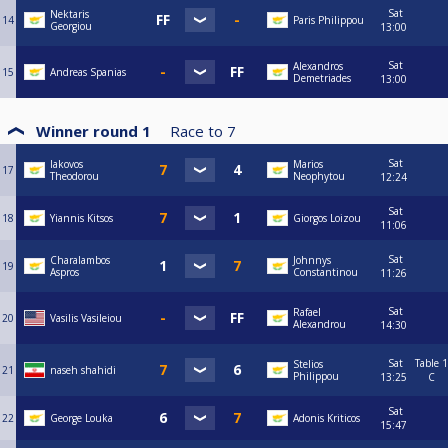
Sat
Nektaris
14
Paris Philippou
Georgiou
13:00
Sat
Alexandros
15
Andreas Spanias
Demetriades
13:00
Winner round 1
Race to
7
Sat
Iakovos
Marios
17
Theodorou
Neophytou
12:24
Sat
18
Yiannis Kitsos
Giorgos Loizou
11:06
Sat
Charalambos
Johnnys
19
Aspros
Constantinou
11:26
Sat
Rafael
20
Vasilis Vasileiou
Alexandrou
14:30
Sat
Table 1
Stelios
21
naseh shahidi
Philippou
13:25
C
Sat
22
George Louka
Adonis Kriticos
15:47