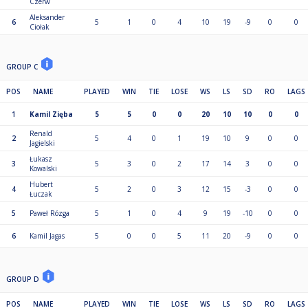
Czerw
Aleksander
6
5
1
0
4
10
19
-9
0
0
Ciołak
GROUP C
POS
NAME
PLAYED
WIN
TIE
LOSE
WS
LS
SD
RO
LAGS
1
Kamil Zięba
5
5
0
0
20
10
10
0
0
Renald
2
5
4
0
1
19
10
9
0
0
Jagielski
Łukasz
3
5
3
0
2
17
14
3
0
0
Kowalski
Hubert
4
5
2
0
3
12
15
-3
0
0
Łuczak
5
Paweł Rózga
5
1
0
4
9
19
-10
0
0
6
Kamil Jagas
5
0
0
5
11
20
-9
0
0
GROUP D
POS
NAME
PLAYED
WIN
TIE
LOSE
WS
LS
SD
RO
LAGS