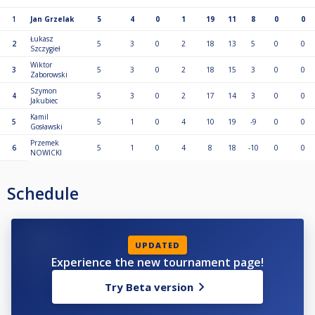
1
Jan Grzelak
5
4
0
1
19
11
8
0
0
Łukasz
2
5
3
0
2
18
13
5
0
0
Szczygieł
Wiktor
3
5
3
0
2
18
15
3
0
0
Zaborowski
Szymon
4
5
3
0
2
17
14
3
0
0
Jakubiec
Kamil
5
5
1
0
4
10
19
-9
0
0
Gosławski
Przemek
6
5
1
0
4
8
18
-10
0
0
NOWICKI
Schedule
UPDATED
Experience the new tournament page!
Try Beta version