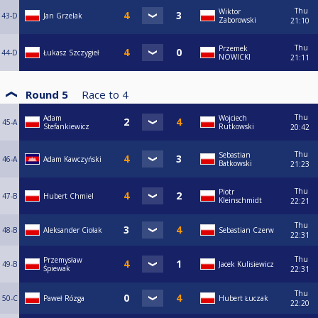
Thu
Wiktor
43-D
Jan Grzelak
Zaborowski
21:10
Thu
Przemek
44-D
Łukasz Szczygieł
NOWICKI
21:11
Round 5
Race to
4
Thu
Adam
Wojciech
45-A
Stefankiewicz
Rutkowski
20:42
Thu
Sebastian
46-A
Adam Kawczyński
Batkowski
21:23
Thu
Piotr
47-B
Hubert Chmiel
Kleinschmidt
22:21
Thu
48-B
Aleksander Ciołak
Sebastian Czerw
22:31
Thu
Przemysław
49-B
Jacek Kulisiewicz
Śpiewak
22:31
Thu
50-C
Paweł Rózga
Hubert Łuczak
22:20