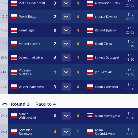
Thu
16-B
Piotr Kleinschmidt
Aleksander Ciołak
20:03
Thu
17-C
Paweł Rózga
Łukasz Kowalski
20:02
Thu
18-C
Kamil Jagas
Renald Jagielski
20:03
Thu
19-C
Hubert Łuczak
Kamil Zięba
19:49
Thu
20-D
Szymon Jakubiec
Łukasz Szczygieł
19:50
Thu
Przemek
21-D
Jan Grzelak
NOWICKI
19:43
Thu
22-D
Wiktor Zaborowski
Kamil Gosławski
19:38
Round 3
Race to
4
Thu
Marcin
23-A
Adam Kawczyński
Waliszewski
20:38
Thu
Sebastian
Adam
24-A
Batkowski
Stefankiewicz
20:13