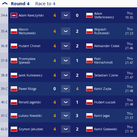
Round 4
Race to
4
Thu
Adam
34-A
Adam Kawczyński
Stefankiewicz
19:35
Thu
Marcin
Wojciech
35-A
Waliszewski
Rutkowski
21:23
Thu
36-B
Hubert Chmiel
Aleksander Ciołak
21:46
Thu
Przemysław
Piotr
37-B
Śpiewak
Kleinschmidt
21:47
Thu
38-B
Jacek Kulisiewicz
Sebastian Czerw
21:47
Thu
39-C
Paweł Rózga
Kamil Zięba
21:48
Thu
40-C
Renald Jagielski
Hubert Łuczak
21:48
Thu
41-C
Łukasz Kowalski
Kamil Jagas
21:37
Thu
42-D
Szymon Jakubiec
Kamil Gosławski
21:10