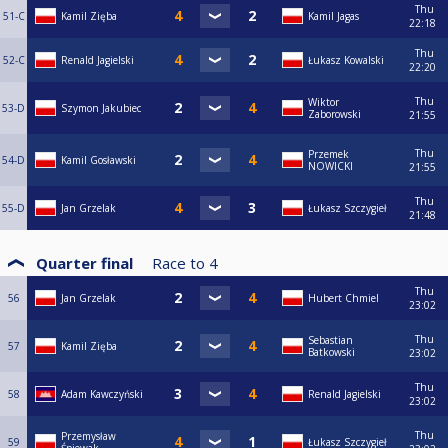
Thu
51-C
Kamil Zięba
Kamil Jagas
22:18
Thu
52-C
Renald Jagielski
Łukasz Kowalski
22:20
Thu
Wiktor
53-D
Szymon Jakubiec
Zaborowski
21:55
Thu
Przemek
54-D
Kamil Gosławski
NOWICKI
21:55
Thu
55-D
Jan Grzelak
Łukasz Szczygieł
21:48
Quarter final
Race to
4
Thu
56
Jan Grzelak
Hubert Chmiel
23:02
Thu
Sebastian
57
Kamil Zięba
Batkowski
23:02
Thu
58
Adam Kawczyński
Renald Jagielski
23:02
Thu
Przemysław
59
Łukasz Szczygieł