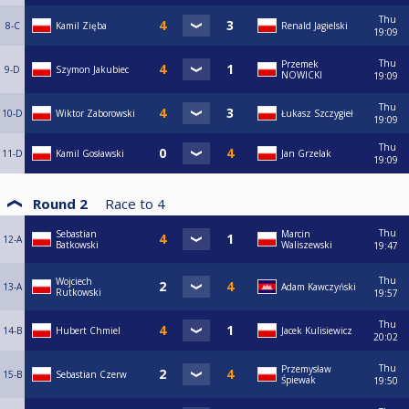
Thu
8-C
Kamil Zięba
Renald Jagielski
19:09
Thu
Przemek
9-D
Szymon Jakubiec
NOWICKI
19:09
Thu
10-D
Wiktor Zaborowski
Łukasz Szczygieł
19:09
Thu
11-D
Kamil Gosławski
Jan Grzelak
19:09
Round 2
Race to
4
Thu
Sebastian
Marcin
12-A
Batkowski
Waliszewski
19:47
Thu
Wojciech
13-A
Adam Kawczyński
Rutkowski
19:57
Thu
14-B
Hubert Chmiel
Jacek Kulisiewicz
20:02
Thu
Przemysław
15-B
Sebastian Czerw
Śpiewak
19:50