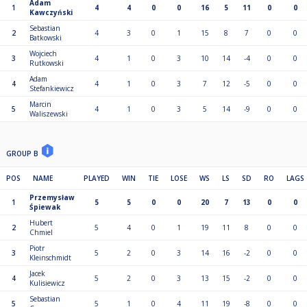
Adam
1
4
4
0
0
16
5
11
0
0
Kawczyński
Sebastian
2
4
3
0
1
15
8
7
0
0
Batkowski
Wojciech
3
4
1
0
3
10
14
-4
0
0
Rutkowski
Adam
4
4
1
0
3
7
12
-5
0
0
Stefankiewicz
Marcin
5
4
1
0
3
5
14
-9
0
0
Waliszewski
GROUP B
POS
NAME
PLAYED
WIN
TIE
LOSE
WS
LS
SD
RO
LAGS
Przemysław
1
5
5
0
0
20
7
13
0
0
Śpiewak
Hubert
2
5
4
0
1
19
11
8
0
0
Chmiel
Piotr
3
5
2
0
3
14
16
-2
0
0
Kleinschmidt
Jacek
4
5
2
0
3
13
15
-2
0
0
Kulisiewicz
Sebastian
5
5
1
0
4
11
19
-8
0
0