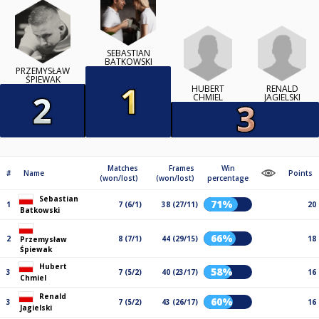
SEBASTIAN
BATKOWSKI
PRZEMYSŁAW
ŚPIEWAK
HUBERT
RENALD
CHMIEL
JAGIELSKI
Matches
Frames
Win
#
Name
Points
(won/lost)
(won/lost)
percentage
Sebastian
71%
1
7 (6/1)
38 (27/11)
20
Batkowski
66%
2
8 (7/1)
44 (29/15)
18
Przemysław
Śpiewak
Hubert
58%
3
7 (5/2)
40 (23/17)
16
Chmiel
Renald
60%
3
7 (5/2)
43 (26/17)
16
Jagielski