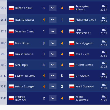
Thu
Przemysław
25-B
Hubert Chmiel
Śpiewak
20:34
Thu
26-B
Jacek Kulisiewicz
Aleksander Ciołak
20:59
Thu
Piotr
27-B
Sebastian Czerw
Kleinschmidt
20:59
Thu
28-C
Paweł Rózga
Renald Jagielski
20:54
Thu
29-C
Łukasz Kowalski
Kamil Zięba
20:55
Thu
30-C
Kamil Jagas
Hubert Łuczak
20:23
Thu
31-D
Szymon Jakubiec
Jan Grzelak
20:29
Thu
32-D
Łukasz Szczygieł
Kamil Gosławski
20:28
Thu
Przemek
Wiktor
33-D
NOWICKI
Zaborowski
20:20