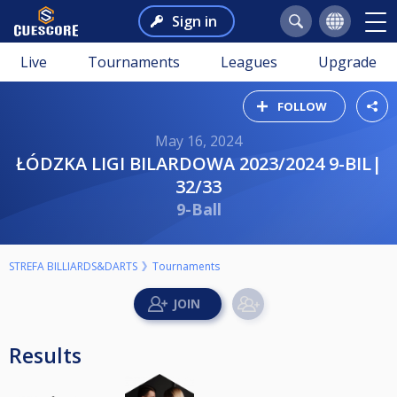
Sign in
Live
Tournaments
Leagues
Upgrade
FOLLOW
May 16, 2024
ŁÓDZKA LIGI BILARDOWA 2023/2024 9-BIL|
32/33
9-Ball
STREFA BILLIARDS&DARTS
Tournaments
Results