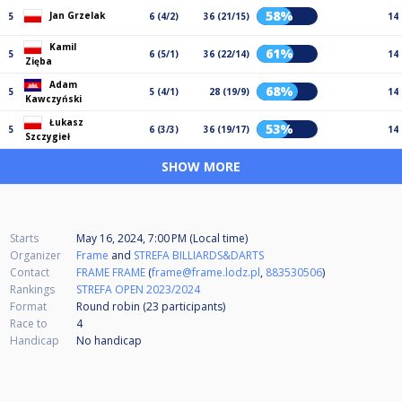
58%
Jan Grzelak
5
6 (4/2)
36 (21/15)
14
Kamil
61%
5
6 (5/1)
36 (22/14)
14
Zięba
Adam
68%
5
5 (4/1)
28 (19/9)
14
Kawczyński
Łukasz
53%
5
6 (3/3)
36 (19/17)
14
Szczygieł
SHOW MORE
Starts
May 16, 2024, 7:00 PM (Local time)
Organizer
Frame
and
STREFA BILLIARDS&DARTS
Contact
FRAME FRAME
(
frame@frame.lodz.pl
,
883530506
)
Rankings
STREFA OPEN 2023/2024
Format
Round robin (23
participants
)
Race to
4
Handicap
No handicap