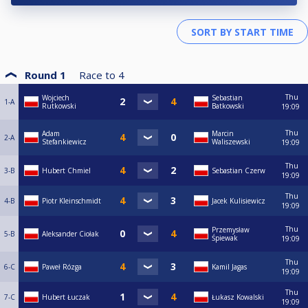
Round 1
Race to
4
Thu
Wojciech
Sebastian
1-A
Rutkowski
Batkowski
19:09
Thu
Adam
Marcin
2-A
Stefankiewicz
Waliszewski
19:09
Thu
3-B
Hubert Chmiel
Sebastian Czerw
19:09
Thu
4-B
Piotr Kleinschmidt
Jacek Kulisiewicz
19:09
Thu
Przemysław
5-B
Aleksander Ciołak
Śpiewak
19:09
Thu
6-C
Paweł Rózga
Kamil Jagas
19:09
Thu
7-C
Hubert Łuczak
Łukasz Kowalski
19:09