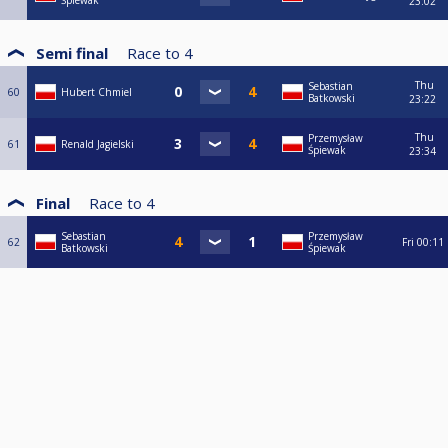
Śpiewak
23:02
Semi final
Race to
4
Thu
Sebastian
60
Hubert Chmiel
Batkowski
23:22
Thu
Przemysław
61
Renald Jagielski
Śpiewak
23:34
Final
Race to
4
Sebastian
Przemysław
62
Fri
00:11
Batkowski
Śpiewak