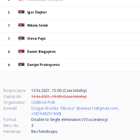
Igor Šlajher
5
Nikola Selak
7
Steva Pajic
7
Damir Blagojevic
9
Danijel Probojcevic
9
Rozpoczęcie
13 lis 2021, 15:00 (Czas lokalny)
Zapisy do
13 lis 2021, 15:00 (Czas lokalny)
Organizator
OldBrick PUB
Kontakt
Dragan Bračika "Elbraco"
(
baneso12@gmail.com
,
+381648251600
)
Format
Double to Single elimination (10
uczestnicy
)
Mecz do
3
Handicap
Bez handicapu