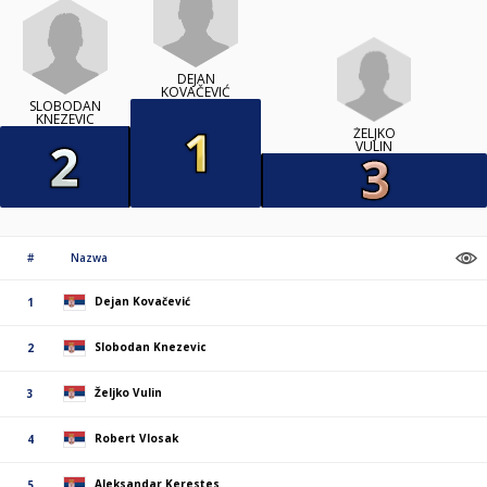
DEJAN
KOVAČEVIĆ
SLOBODAN
KNEZEVIC
ŽELJKO
VULIN
#
Nazwa
Dejan Kovačević
1
Slobodan Knezevic
2
Željko Vulin
3
Robert Vlosak
4
Aleksandar Kerestes
5