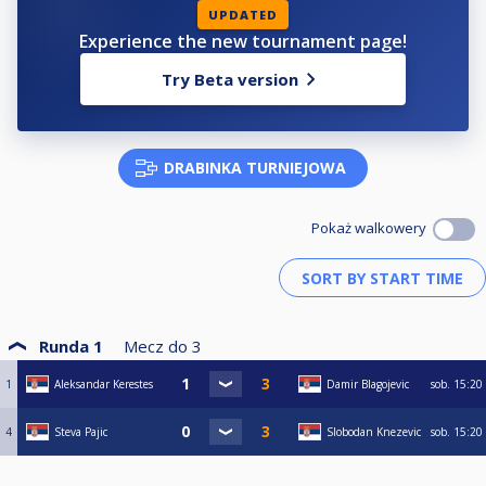
UPDATED
Experience the new tournament page!
Try Beta version
DRABINKA TURNIEJOWA
Pokaż walkowery
Runda 1
Mecz do
3
1
Aleksandar Kerestes
Damir Blagojevic
sob.
15:20
4
Steva Pajic
Slobodan Knezevic
sob.
15:20