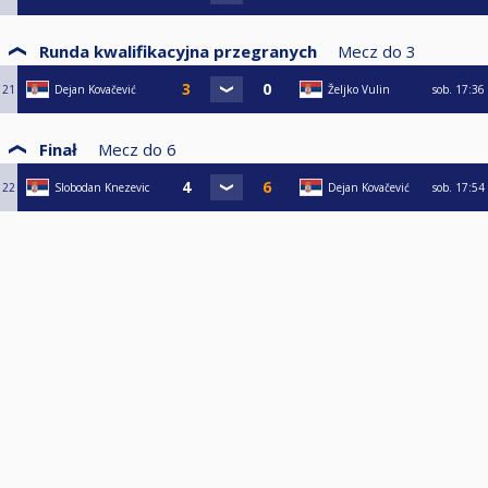
Runda kwalifikacyjna przegranych
Mecz do
3
21
Dejan Kovačević
Željko Vulin
sob.
17:36
Finał
Mecz do
6
22
Slobodan Knezevic
Dejan Kovačević
sob.
17:54