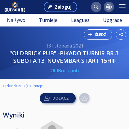
Zaloguj
Na żywo
Turnieje
Leagues
Upgrade
ŚLEDŹ
13 listopada 2021
"OLDBRICK PUB" -PIKADO TURNIR BR 3.
SUBOTA 13. NOVEMBAR START 15H!!!
OldBrick pub
OldBrick PUB
Turnieje
Wyniki