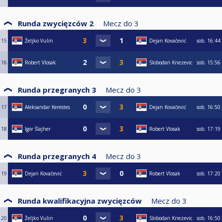
Runda zwycięzców 2
Mecz do
3
15
Željko Vulin
Dejan Kovačević
sob.
16:44
16
Robert Vlosak
Slobodan Knezevic
sob.
15:56
Runda przegranych 3
Mecz do
3
17
Aleksandar Kerestes
Dejan Kovačević
sob.
16:50
18
Igor Šlajher
Robert Vlosak
sob.
17:19
Runda przegranych 4
Mecz do
3
19
Dejan Kovačević
Robert Vlosak
sob.
17:20
Runda kwalifikacyjna zwycięzców
Mecz do
3
20
Željko Vulin
Slobodan Knezevic
sob.
16:50