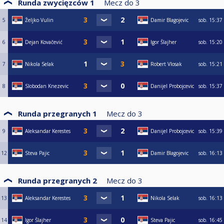
Runda zwycięzców 1
Mecz do
3
5
Željko Vulin
Damir Blagojevic
sob.
15:37
6
Dejan Kovačević
Igor Šlajher
sob.
15:20
7
Nikola Selak
Robert Vlosak
sob.
15:21
8
Slobodan Knezevic
Danijel Probojcevic
sob.
15:37
Runda przegranych 1
Mecz do
3
9
Aleksandar Kerestes
Danijel Probojcevic
sob.
15:39
12
Steva Pajic
Damir Blagojevic
sob.
16:13
Runda przegranych 2
Mecz do
3
13
Aleksandar Kerestes
Nikola Selak
sob.
16:13
14
Igor Šlajher
Steva Pajic
sob.
16:45