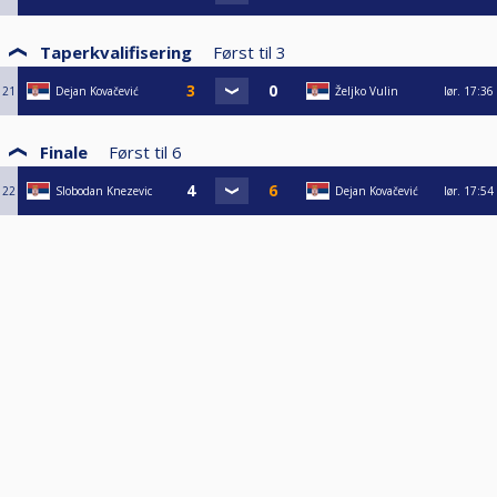
Taperkvalifisering
Først til
3
21
Dejan Kovačević
Željko Vulin
lør.
17:36
Finale
Først til
6
22
Slobodan Knezevic
Dejan Kovačević
lør.
17:54