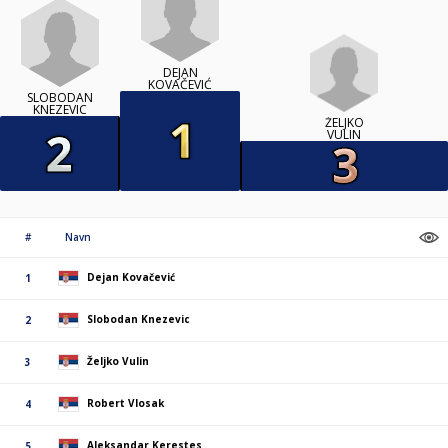
DEJAN
KOVAČEVIĆ
SLOBODAN
KNEZEVIC
ŽELJKO
VULIN
#
Navn
Dejan Kovačević
1
Slobodan Knezevic
2
Željko Vulin
3
Robert Vlosak
4
Aleksandar Kerestes
5