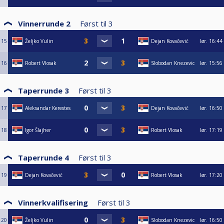
Vinnerrunde 2
Først til
3
15
Željko Vulin
Dejan Kovačević
lør.
16:44
16
Robert Vlosak
Slobodan Knezevic
lør.
15:56
Taperrunde 3
Først til
3
17
Aleksandar Kerestes
Dejan Kovačević
lør.
16:50
18
Igor Šlajher
Robert Vlosak
lør.
17:19
Taperrunde 4
Først til
3
19
Dejan Kovačević
Robert Vlosak
lør.
17:20
Vinnerkvalifisering
Først til
3
20
Željko Vulin
Slobodan Knezevic
lør.
16:50