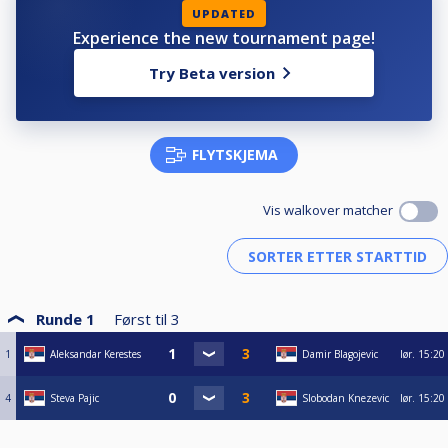
UPDATED
Experience the new tournament page!
Try Beta version
FLYTSKJEMA
Vis walkover matcher
Runde 1
Først til
3
1
Aleksandar Kerestes
Damir Blagojevic
lør.
15:20
4
Steva Pajic
Slobodan Knezevic
lør.
15:20