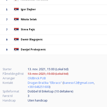
Igor Šlajher
5
Nikola Selak
7
Steva Pajic
7
Damir Blagojevic
9
Danijel Probojcevic
9
Starter
13. nov. 2021, 15:00 (Lokal tid)
Påmeldingsfrist
13. nov. 2021, 15:00 (Lokal tid)
Arrangør
OldBrick PUB
Kontakt
Dragan Bračika "Elbraco"
(
baneso12@gmail.com
,
+381648251600
)
Spilleformat
Dobbel til Enkelcup (10
deltakere
)
Først til
3
Handicap
Uten handicap