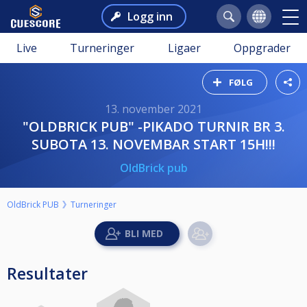
Logg inn
Live
Turneringer
Ligaer
Oppgrader
FØLG
13. november 2021
"OLDBRICK PUB" -PIKADO TURNIR BR 3.
SUBOTA 13. NOVEMBAR START 15H!!!
OldBrick pub
OldBrick PUB
Turneringer
Resultater