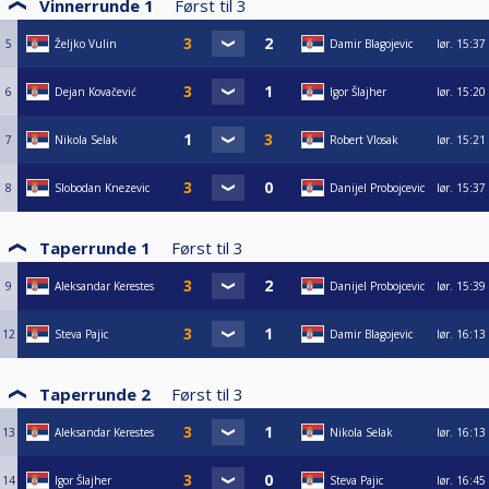
Vinnerrunde 1
Først til
3
5
Željko Vulin
Damir Blagojevic
lør.
15:37
6
Dejan Kovačević
Igor Šlajher
lør.
15:20
7
Nikola Selak
Robert Vlosak
lør.
15:21
8
Slobodan Knezevic
Danijel Probojcevic
lør.
15:37
Taperrunde 1
Først til
3
9
Aleksandar Kerestes
Danijel Probojcevic
lør.
15:39
12
Steva Pajic
Damir Blagojevic
lør.
16:13
Taperrunde 2
Først til
3
13
Aleksandar Kerestes
Nikola Selak
lør.
16:13
14
Igor Šlajher
Steva Pajic
lør.
16:45