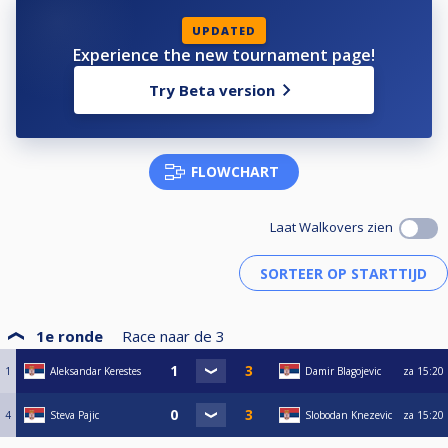
UPDATED
Experience the new tournament page!
Try Beta version
FLOWCHART
Laat Walkovers zien
1e ronde
Race naar de
3
1
Aleksandar Kerestes
Damir Blagojevic
za
15:20
4
Steva Pajic
Slobodan Knezevic
za
15:20