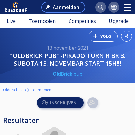
Aanmelden
Live
Toernooien
Competities
Upgrade
VOLG
13 november 2021
"OLDBRICK PUB" -PIKADO TURNIR BR 3.
SUBOTA 13. NOVEMBAR START 15H!!!
OldBrick pub
OldBrick PUB
Toernooien
Resultaten