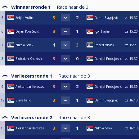
Winnaarsronde 1
Race naar de
3
5
Željko Vulin
Damir Blagojevic
za
15:37
6
Dejan Kovačević
Igor Šlajher
za
15:20
7
Nikola Selak
Robert Vlosak
za
15:21
8
Slobodan Knezevic
Danijel Probojcevic
za
15:37
Verliezersronde 1
Race naar de
3
9
Aleksandar Kerestes
Danijel Probojcevic
za
15:39
12
Steva Pajic
Damir Blagojevic
za
16:13
Verliezersronde 2
Race naar de
3
13
Aleksandar Kerestes
Nikola Selak
za
16:13