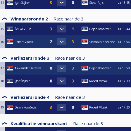
14
Igor Šlajher
Steva Pajic
za
16:45
Winnaarsronde 2
Race naar de
3
15
Željko Vulin
Dejan Kovačević
za
16:44
16
Robert Vlosak
Slobodan Knezevic
za
15:56
Verliezersronde 3
Race naar de
3
17
Aleksandar Kerestes
Dejan Kovačević
za
16:50
18
Igor Šlajher
Robert Vlosak
za
17:19
Verliezersronde 4
Race naar de
3
19
Dejan Kovačević
Robert Vlosak
za
17:20
Kwalificatie winnaarskant
Race naar de
3