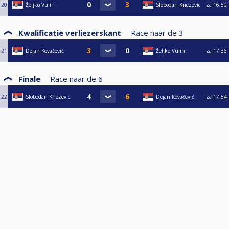
20
Željko Vulin
Slobodan Knezevic
za
16:50
Kwalificatie verliezerskant
Race naar de
3
21
Dejan Kovačević
Željko Vulin
za
17:36
Finale
Race naar de
6
22
Slobodan Knezevic
Dejan Kovačević
za
17:54