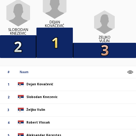
DEJAN
KOVAČEVIĆ
SLOBODAN
KNEZEVIC
ŽELJKO
VULIN
#
Naam
Dejan Kovačević
1
Slobodan Knezevic
2
Željko Vulin
3
Robert Vlosak
4
Aleksandar Kerestes
5