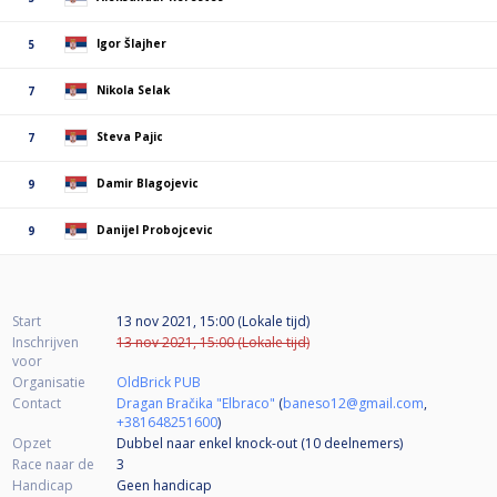
Igor Šlajher
5
Nikola Selak
7
Steva Pajic
7
Damir Blagojevic
9
Danijel Probojcevic
9
Start
13 nov 2021, 15:00 (Lokale tijd)
Inschrijven
13 nov 2021, 15:00 (Lokale tijd)
voor
Organisatie
OldBrick PUB
Contact
Dragan Bračika "Elbraco"
(
baneso12@gmail.com
,
+381648251600
)
Opzet
Dubbel naar enkel knock-out (10
deelnemers
)
Race naar de
3
Handicap
Geen handicap