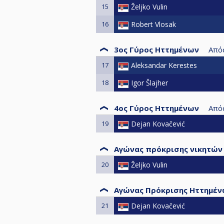
15
Željko Vulin
16
Robert Vlosak
3ος Γύρος Ηττημένων
Από
17
Aleksandar Kerestes
18
Igor Šlajher
4ος Γύρος Ηττημένων
Από
19
Dejan Kovačević
Αγώνας πρόκρισης νικητών
20
Željko Vulin
Αγώνας Πρόκρισης Ηττημέ
21
Dejan Kovačević