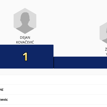
DEJAN
KOVAČEVIĆ
Ž
ić
zevic