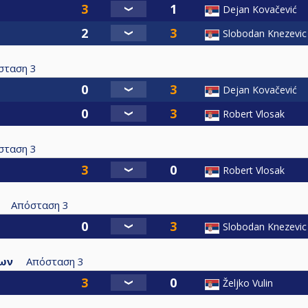
Dejan Kovačević
Slobodan Knezevic
σταση
3
Dejan Kovačević
Robert Vlosak
σταση
3
Robert Vlosak
Απόσταση
3
Slobodan Knezevic
νων
Απόσταση
3
Željko Vulin