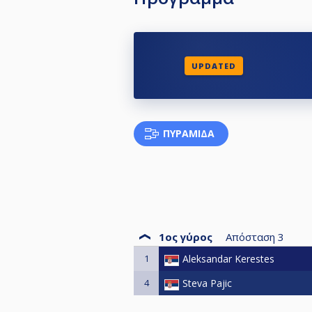
UPDATED
ΠΥΡΑΜΊΔΑ
1ος γύρος
Απόσταση
3
1
Aleksandar Kerestes
4
Steva Pajic