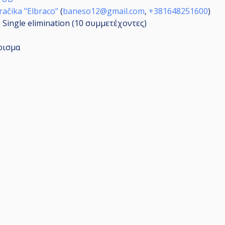
ačika "Elbraco"
(
baneso12@gmail.com
,
+381648251600
)
 Single elimination (10
συμμετέχοντες
)
ρισμα