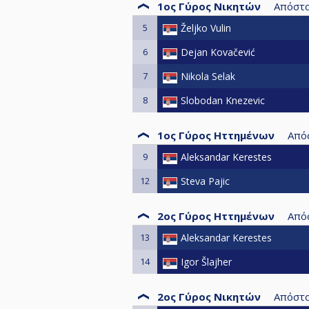
1ος Γύρος Νικητών
Απόστ
5
Željko Vulin
6
Dejan Kovačević
7
Nikola Selak
8
Slobodan Knezevic
1ος Γύρος Ηττημένων
Από
9
Aleksandar Kerestes
12
Steva Pajic
2ος Γύρος Ηττημένων
Από
13
Aleksandar Kerestes
14
Igor Šlajher
2ος Γύρος Νικητών
Απόστ