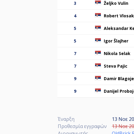
3
Željko Vulin
4
Robert Vlosak
5
Aleksandar K
5
Igor Šlajher
7
Nikola Selak
7
Steva Pajic
9
Damir Blagoje
9
Danijel Proboj
Έναρξη
13 Νοε 20
Προθεσμία εγγραφών
13 Νοε 20
Διοργανωτής
OldBrick