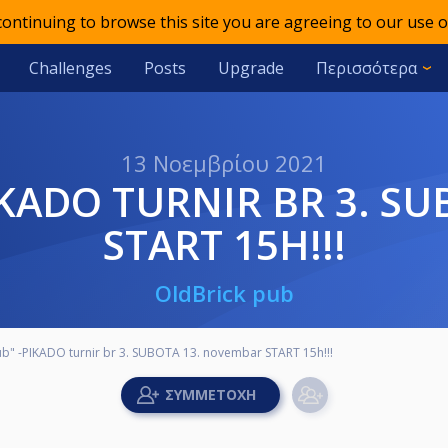
 continuing to browse this site you are agreeing to our use o
Challenges
Posts
Upgrade
Περισσότερα
13 Νοεμβρίου 2021
START 15H!!!
OldBrick pub
ub" -PIKADO turnir br 3. SUBOTA 13. novembar START 15h!!!