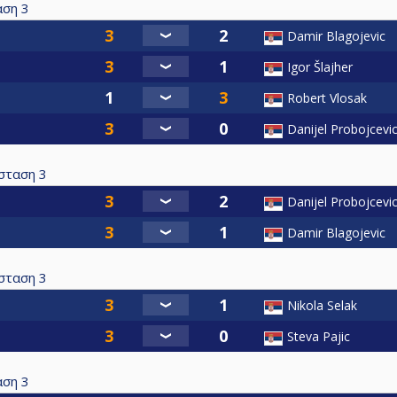
αση
3
Damir Blagojevic
Igor Šlajher
Robert Vlosak
Danijel Probojcevi
σταση
3
Danijel Probojcevi
Damir Blagojevic
σταση
3
Nikola Selak
Steva Pajic
αση
3