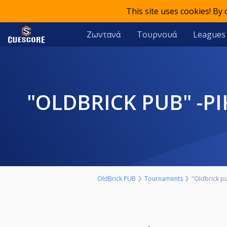
This site uses cookies! By
Ζωντανά
Τουρνουά
Leagues
"OLDBRICK PUB" -PIKADO TURNIR BR 3. SUBOTA 13. NOVEMBAR
OldBrick PUB
Tournaments
"Oldbrick p