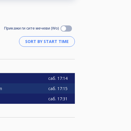
Прикажи ги сите мечеви (Wo)
саб.
17:14
саб.
17:15
m
саб.
17:31