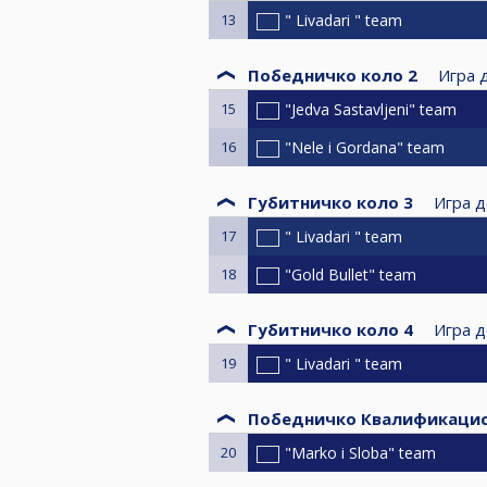
13
" Livadari " team
Победничко коло 2
Игра 
15
"Jedva Sastavljeni" team
16
"Nele i Gordana" team
Губитничко коло 3
Игра д
17
" Livadari " team
18
"Gold Bullet" team
Губитничко коло 4
Игра д
19
" Livadari " team
Победничко Квалификацис
20
"Marko i Sloba" team