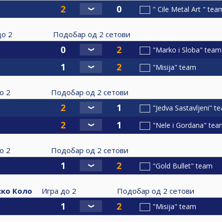
" Cile Metal Art " tea
до
2
Подобар од
2
сетови
"Marko i Sloba" team
"Misija" team
о
2
Подобар од
2
сетови
"Jedva Sastavljeni" t
"Nele i Gordana" tea
о
2
Подобар од
2
сетови
"Gold Bullet" team
ко Коло
Игра до
2
Подобар од
2
сетови
"Misija" team