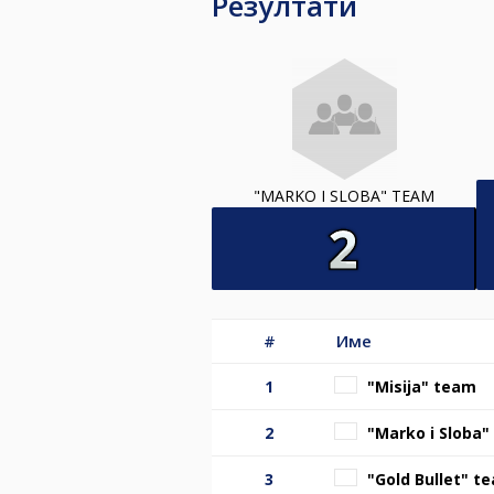
Резултати
"MARKO I SLOBA" TEAM
#
Име
1
"Misija" team
2
"Marko i Sloba
3
"Gold Bullet" t