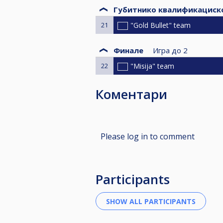
Губитнико квалификациск
21
"Gold Bullet" team
Финале
Игра до
2
22
"Misija" team
Коментари
Please log in to comment
Participants