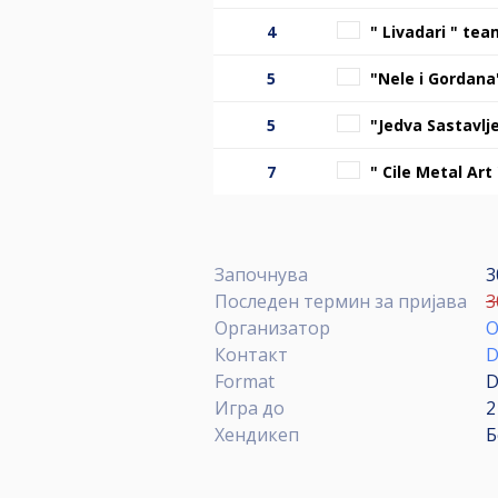
4
" Livadari " tea
5
"Nele i Gordan
5
"Jedva Sastavlj
7
" Cile Metal Art
Започнува
3
Последен термин за пријава
3
Организатор
O
Контакт
D
Format
D
Игра до
2
Хендикеп
Б