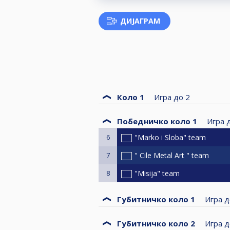
ДИЈАГРАМ
Коло 1
Игра до
2
Победничко коло 1
Игра 
6
"Marko i Sloba" team
7
" Cile Metal Art " team
8
"Misija" team
Губитничко коло 1
Игра д
Губитничко коло 2
Игра д