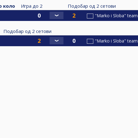
о коло
Игра до
2
Подобар од
2
сетови
"Marko i Sloba" team
Подобар од
2
сетови
"Marko i Sloba" team