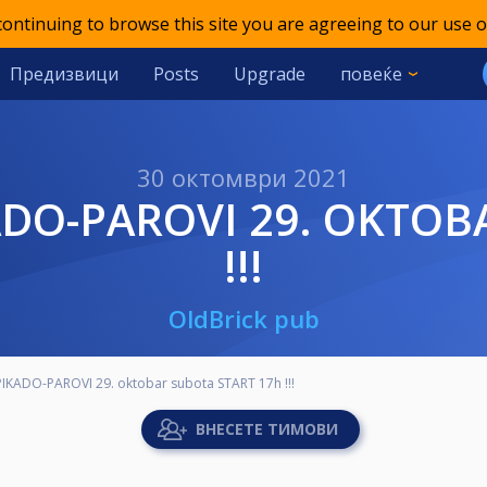
 continuing to browse this site you are agreeing to our use o
Предизвици
Posts
Upgrade
повеќе
30 октомври 2021
!!!
OldBrick pub
PIKADO-PAROVI 29. oktobar subota START 17h !!!
ВНЕСЕТЕ ТИМОВИ