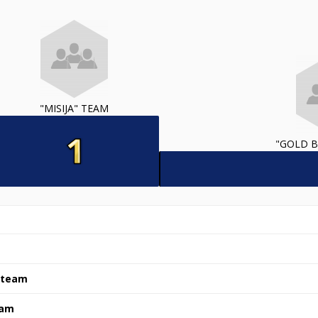
"MISIJA" TEAM
"GOLD B
" team
eam