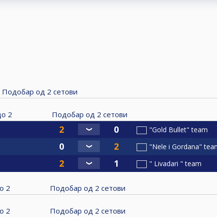
Подобар од
2
сетови
до
2
Подобар од
2
сетови
"Gold Bullet" team
"Nele i Gordana" tea
" Livadari " team
о
2
Подобар од
2
сетови
о
2
Подобар од
2
сетови