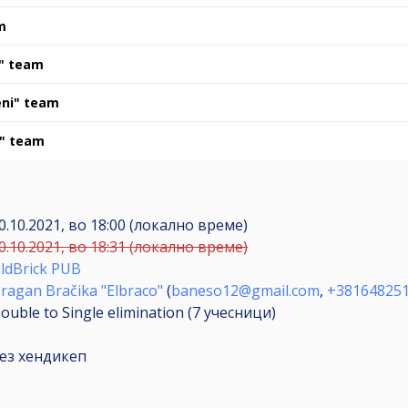
m
a" team
eni" team
 " team
0.10.2021, во 18:00 (локално време)
0.10.2021, во 18:31 (локално време)
ldBrick PUB
ragan Bračika "Elbraco"
(
baneso12@gmail.com
,
+38164825
ouble to Single elimination (7
учесници
)
ез хендикеп