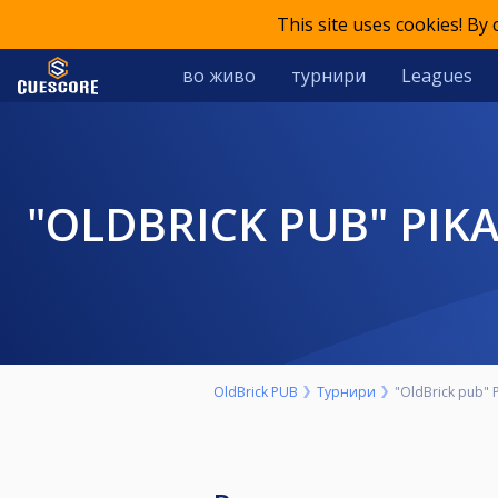
This site uses cookies! By
во живо
турнири
Leagues
"OLDBRICK PUB" PIKADO-PAROVI 29. OKTOBAR SUBOTA START 17H
OldBrick PUB
Турнири
"OldBrick pub" 