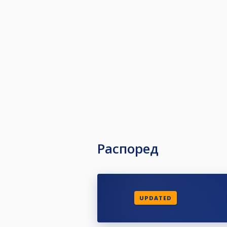
Распоред
UPDATED