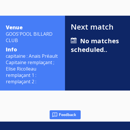
Next match
Venue
GOOS'POOL BILLARD
No matches
CLUB
scheduled..
Info
capitaine : Anaïs Préault
Capitaine remplaçant ;
Elise Ricolleau
remplaçant 1 :
remplaçant 2 :
Feedback