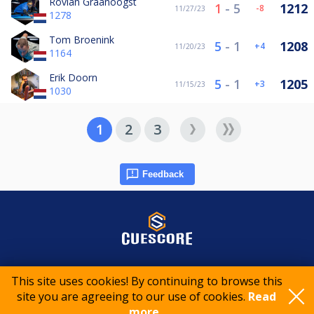
Rovian Graanoogst
1
-
5
1212
-8
11/27/23
1278
Tom Broenink
5
-
1
1208
4
11/20/23
1164
Erik Doorn
5
-
1
1205
3
11/15/23
1030
1
2
3
Feedback
© 2015-2026 CueScore International
This site uses cookies! By continuing to browse this
site you are agreeing to our use of cookies.
Read
Cookie policy
Privacy policy
Terms of service
more..