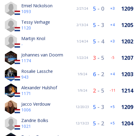
Emiel Nickolson
5
-
0
1209
3
2/27/24
1093
Tessy Verhage
5
-
3
1205
4
2/13/24
1120
Martijn Knol
5
-
4
1202
3
1/24/24
-
Johannes van Doorm
3
-
5
1207
-5
1/22/24
1174
Rosalie Lassche
6
-
2
1203
4
1/9/24
943
Alexander Hulshof
2
-
5
1214
-11
1/9/24
1171
Jacco Verdouw
5
-
3
1209
5
12/20/23
1006
Zandrie Bolks
5
-
2
1204
5
12/13/23
1021