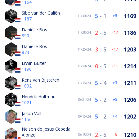
1154
Sibe van der Galiën
5
-
1
1169
5
11/30/24
1187
Daniëlle Bos
2
-
5
1186
-17
11/25/24
890
Daniëlle Bos
3
-
5
1203
-17
11/25/24
873
Erwin Buiter
0
-
5
1214
-11
11/18/24
1196
Rens van Bijsteren
5
-
4
1211
3
11/16/24
1092
Hendrik Holtman
5
-
2
1206
5
10/21/24
1021
Jason Voll
5
-
2
1202
4
10/15/24
1156
Nelson de jesus Cepeda
2
-
5
1210
Alonzo
-8
10/15/24