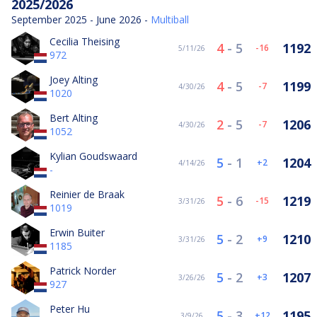
2025/2026
September 2025 - June 2026 -
Multiball
Cecilia Theising
4
-
5
1192
-16
5/11/26
972
Joey Alting
4
-
5
1199
-7
4/30/26
1020
Bert Alting
2
-
5
1206
-7
4/30/26
1052
Kylian Goudswaard
5
-
1
1204
2
4/14/26
-
Reinier de Braak
5
-
6
1219
-15
3/31/26
1019
Erwin Buiter
5
-
2
1210
9
3/31/26
1185
Patrick Norder
5
-
2
1207
3
3/26/26
927
Peter Hu
5
-
3
1195
12
3/9/26