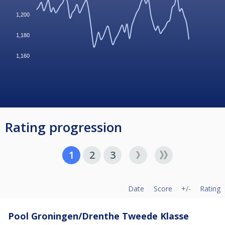
1,200
1,180
1,160
Rating progression
1
2
3
Date
Score
+/-
Rating
Pool Groningen/Drenthe Tweede Klasse