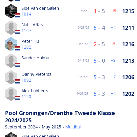
Sibe van der Galiën
1
-
5
1215
-15
11/5/25
1014
Nabil Affara
5
-
4
1211
4
10/28/25
1167
Peter Hu
2
-
5
1216
-5
10/28/25
1202
Sander Halma
5
-
0
1213
3
10/15/25
-
Danny Pietersz
5
-
3
1206
7
10/7/25
1092
Alex Lubberts
5
-
3
1202
4
9/23/25
1150
Pool Groningen/Drenthe Tweede Klasse
2024/2025
September 2024 - May 2025 -
Multiball
Sibe van der Galiën