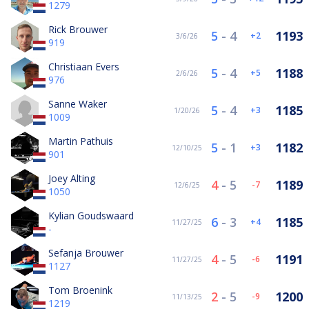
1279
Rick Brouwer
5
-
4
1193
2
3/6/26
919
Christiaan Evers
5
-
4
1188
5
2/6/26
976
Sanne Waker
5
-
4
1185
3
1/20/26
1009
Martin Pathuis
5
-
1
1182
3
12/10/25
901
Joey Alting
4
-
5
1189
-7
12/6/25
1050
Kylian Goudswaard
6
-
3
1185
4
11/27/25
-
Sefanja Brouwer
4
-
5
1191
-6
11/27/25
1127
Tom Broenink
2
-
5
1200
-9
11/13/25
1219