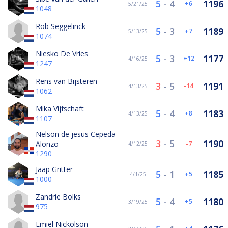
5
-
4
1196
6
5/21/25
1048
Rob Seggelinck
5
-
3
1189
7
5/13/25
1074
Niesko De Vries
5
-
3
1177
12
4/16/25
1247
Rens van Bijsteren
3
-
5
1191
-14
4/13/25
1062
Mika Vijfschaft
5
-
4
1183
8
4/13/25
1107
Nelson de jesus Cepeda
3
-
5
1190
Alonzo
-7
4/12/25
1290
Jaap Gritter
5
-
1
1185
5
4/1/25
1000
Zandrie Bolks
5
-
4
1180
5
3/19/25
975
Emiel Nickolson