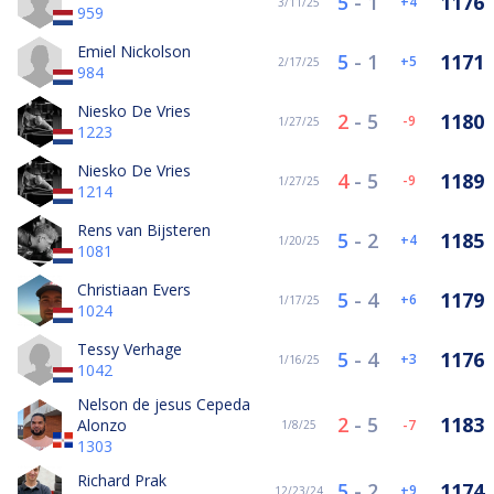
5
-
1
1176
4
3/11/25
959
Emiel Nickolson
5
-
1
1171
5
2/17/25
984
Niesko De Vries
2
-
5
1180
-9
1/27/25
1223
Niesko De Vries
4
-
5
1189
-9
1/27/25
1214
Rens van Bijsteren
5
-
2
1185
4
1/20/25
1081
Christiaan Evers
5
-
4
1179
6
1/17/25
1024
Tessy Verhage
5
-
4
1176
3
1/16/25
1042
Nelson de jesus Cepeda
2
-
5
1183
Alonzo
-7
1/8/25
1303
Richard Prak
5
-
2
1174
9
12/23/24