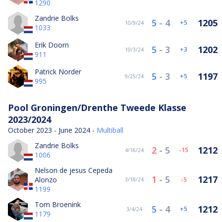
1290
Zandrie Bolks
5
-
4
1205
5
10/9/24
1033
Erik Doorn
5
-
3
1202
3
10/3/24
911
Patrick Norder
5
-
3
1197
5
9/25/24
995
Pool Groningen/Drenthe Tweede Klasse
2023/2024
October 2023 - June 2024 -
Multiball
Zandrie Bolks
2
-
5
1212
-15
4/16/24
1006
Nelson de jesus Cepeda
1
-
5
1217
Alonzo
-5
3/18/24
1199
Tom Broenink
5
-
4
1212
5
3/4/24
1179