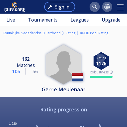
Sign in
Live
Tournaments
Leagues
Upgrade
Koninklijke Nederlandse Biljartbond
Rating
KNBB Pool Rating
Rating
162
1176
Matches
106
56
Robustness 🛈
Gerrie Meulenaar
Rating progression
1,220