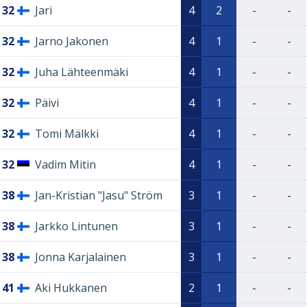
32
Jari
4
2
-
-
32
Jarno Jakonen
4
1
-
-
32
Juha Lähteenmäki
4
1
-
-
32
Päivi
4
1
-
-
32
Tomi Mälkki
4
1
-
-
32
Vadim Mitin
4
1
-
-
38
Jan-Kristian "Jasu" Ström
3
1
-
-
38
Jarkko Lintunen
3
1
-
-
38
Jonna Karjalainen
3
1
-
-
41
Aki Hukkanen
2
1
-
-