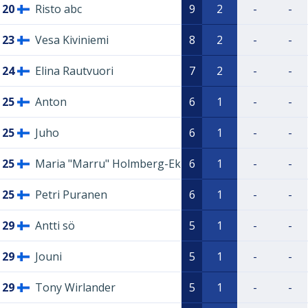
20
Risto abc
9
2
-
-
23
Vesa Kiviniemi
8
2
-
-
24
Elina Rautvuori
7
2
-
-
25
Anton
6
1
-
-
25
Juho
6
1
-
-
25
Maria "Marru" Holmberg-Ek
6
1
-
-
25
Petri Puranen
6
1
-
-
29
Antti sö
5
1
-
-
29
Jouni
5
1
-
-
29
Tony Wirlander
5
1
-
-