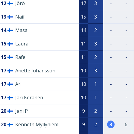
12
Jörö
17
3
-
-
13
Naif
15
3
-
-
14
Masa
14
2
-
-
15
Laura
11
3
-
-
15
Rafe
11
2
-
-
17
Anette Johansson
10
3
-
-
17
Ari
10
1
-
-
17
Jari Keränen
10
1
-
-
20
Jani P
9
2
-
-
20
Kenneth Myllyniemi
9
2
3
6