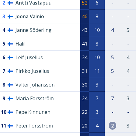
2
Antti Vastapuu
52
6
-
-
3
Joona Vainio
46
8
-
-
4
Janne Söderling
43
10
4
5
5
Halil
41
8
-
-
6
Leif Juselius
34
10
5
4
7
Pirkko Juselius
31
11
5
4
8
Valter Johansson
30
3
-
-
9
Maria Forsström
24
7
7
3
10
Pepe Kinnunen
22
3
-
-
11
Peter Forsström
20
4
2
8