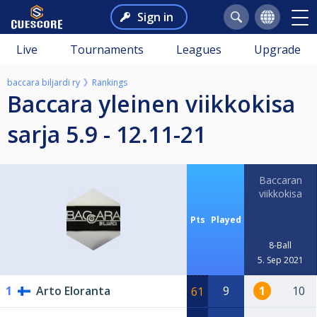
Sign in
Live
Tournaments
Leagues
Upgrade
baccara biljardi ry
Rankings
baccara yleinen viikkokisa
sarja 5.9 - 12.11-21
Baccaran
viikkokisa
Pts
Played
8-Ball
5. Sep 2021
1
Arto Eloranta
9
1
10
61