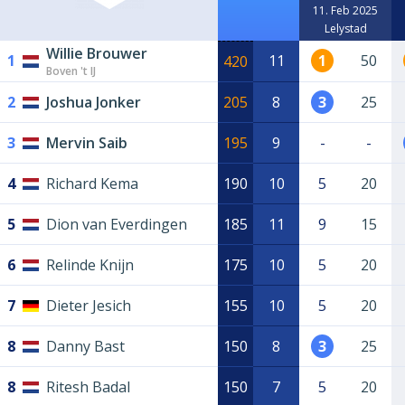
11. Feb 2025
Lelystad
Willie Brouwer
1
11
1
50
420
Boven 't IJ
2
Joshua Jonker
205
8
3
25
3
Mervin Saib
195
9
-
-
4
Richard Kema
190
10
5
20
5
Dion van Everdingen
185
11
9
15
6
Relinde Knijn
175
10
5
20
7
Dieter Jesich
155
10
5
20
8
Danny Bast
150
8
3
25
8
Ritesh Badal
150
7
5
20