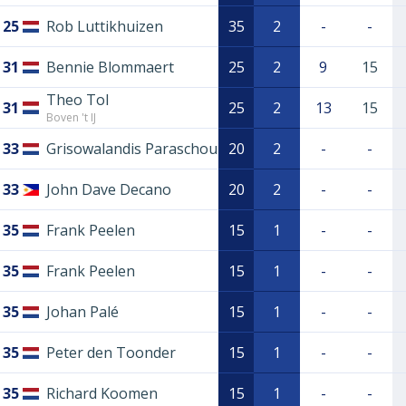
25
Rob Luttikhuizen
35
2
-
-
31
Bennie Blommaert
25
2
9
15
Theo Tol
31
25
2
13
15
Boven 't IJ
33
Grisowalandis Paraschou
20
2
-
-
33
John Dave Decano
20
2
-
-
35
Frank Peelen
15
1
-
-
35
Frank Peelen
15
1
-
-
35
Johan Palé
15
1
-
-
35
Peter den Toonder
15
1
-
-
35
Richard Koomen
15
1
-
-