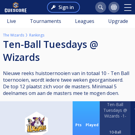
Sign in
Live
Tournaments
Leagues
Upgrade
The Wizards
Rankings
Ten-Ball Tuesdays @
Wizards
Nieuwe reeks huistoernooien van in totaal 10 - Ten Ball
toernooien, wordt iedere twee weken georganiseerd.
De top 12 plaatst zich voor de masters. Minimaal 5
deelnames om aan de masters mee te mogen doen.
Ten-Ball
Tuesdays @
Wizards -1-
Pts
Played
10-Ball