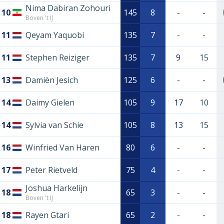
Nima Dabiran Zohouri
10
145
8
-
-
Boven 't IJ
11
Qeyam Yaquobi
135
7
-
-
11
Stephen Reiziger
135
7
9
15
13
Damiën Jesich
125
6
-
-
14
Daimy Gielen
105
9
17
10
14
Sylvia van Schie
105
8
13
15
16
Winfried Van Haren
80
6
-
-
17
Peter Rietveld
75
4
-
-
Joshua Harkelijn
18
65
3
-
-
Boven 't IJ
18
Rayen Gtari
65
2
-
-