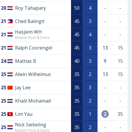
20
Roy Tahapary
50
4
-
-
21
Ched Balingit
45
3
-
-
Hasjiem WH
21
45
4
-
-
Mokum Pool & Darts
21
Ralph Coorengel
45
3
13
15
24
Mattias B
40
3
9
15
25
Alwin Wilhelmus
35
2
13
15
25
Jay Lee
35
3
-
-
25
Khalil Mohamad
35
2
-
-
25
Lim Yau
35
1
2
35
Nick Siebeling
25
35
2
-
-
Mokum Pool & Darts