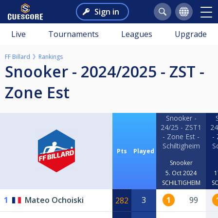
Sign in
Live
Tournaments
Leagues
Upgrade
FF Billard
Rankings
Snooker - 2024/2025 - ZST -
Zone Est
Snooker -
24/25 - ZST1
24
- Zone Est -
-
Schiltigheim
S
Pts
Played
Snooker
5. Oct 2024
1
SCHILTIGHEIM
SC
1
Mateo Ochoiski
3
1
99
282