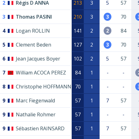
2
Régis D ANNA
213
3
5
57
3
Thomas PASINI
210
3
3
70
4
Logan ROLLIN
141
2
2
84
5
Clement Beden
127
2
3
70
6
Jean Jacques Boyer
102
2
5
57
7
William ACOCA PEREZ
84
1
-
-
8
Christophe HOFFMANN
70
1
-
-
9
Marc Fiegenwald
57
1
7
57
9
Nathalie Rohmer
57
1
-
-
9
Sébastien RAINSARD
57
1
7
57