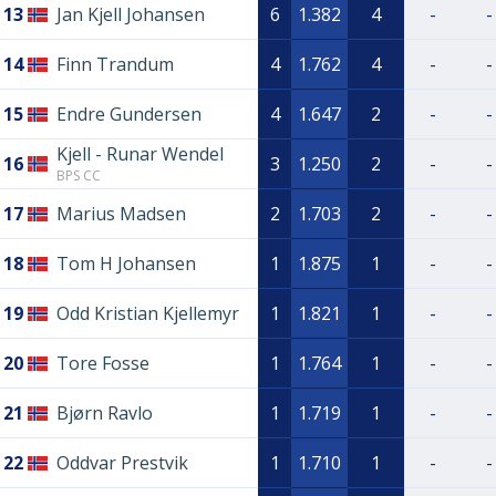
13
Jan Kjell Johansen
6
1.382
4
-
-
14
Finn Trandum
4
1.762
4
-
-
15
Endre Gundersen
4
1.647
2
-
-
Kjell - Runar Wendel
16
3
1.250
2
-
-
BPS CC
17
Marius Madsen
2
1.703
2
-
-
18
Tom H Johansen
1
1.875
1
-
-
19
Odd Kristian Kjellemyr
1
1.821
1
-
-
20
Tore Fosse
1
1.764
1
-
-
21
Bjørn Ravlo
1
1.719
1
-
-
22
Oddvar Prestvik
1
1.710
1
-
-