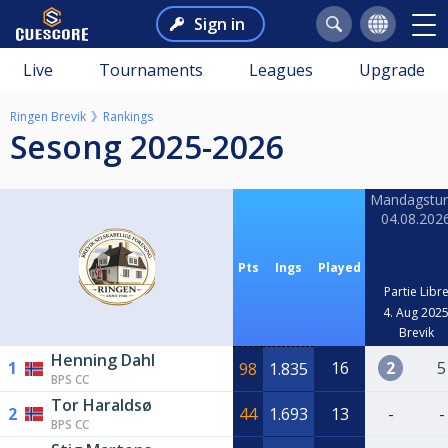
Sign in
Live
Tournaments
Leagues
Upgrade
Ringen Brevik
Rankings
Sesong 2025-2026
Mandagstur
04.08.202
Pts
Ings
Played
Partie Libr
4. Aug 202
Brevik
Henning Dahl
1
16
2
5
98
1.835
BPS CC
Tor Haraldsø
2
44
1.693
13
-
-
BPS CC