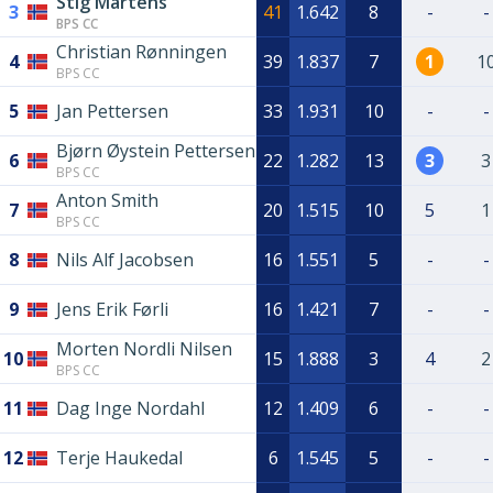
Stig Martens
3
41
1.642
8
-
-
BPS CC
Christian Rønningen
4
39
1.837
7
1
1
BPS CC
5
Jan Pettersen
33
1.931
10
-
-
Bjørn Øystein Pettersen
6
22
1.282
13
3
3
BPS CC
Anton Smith
7
20
1.515
10
5
1
BPS CC
8
Nils Alf Jacobsen
16
1.551
5
-
-
9
Jens Erik Førli
16
1.421
7
-
-
Morten Nordli Nilsen
10
15
1.888
3
4
2
BPS CC
11
Dag Inge Nordahl
12
1.409
6
-
-
12
Terje Haukedal
6
1.545
5
-
-