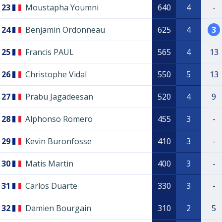
23
Moustapha Youmni
640
4
-
24
Benjamin Ordonneau
625
4
3
25
Francis PAUL
565
4
13
26
Christophe Vidal
550
5
13
27
Prabu Jagadeesan
520
4
9
28
Alphonso Romero
455
3
-
29
Kevin Buronfosse
410
3
-
30
Matis Martin
400
3
-
31
Carlos Duarte
330
3
-
32
Damien Bourgain
310
2
5