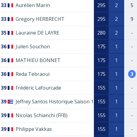
33
Aurélien Marin
295
2
5
33
Gregory HERBRECHT
295
2
9
35
Lauraine DE LAYRE
280
2
-
36
Julien Souchon
175
1
-
36
MATHIEU BONNET
175
1
-
36
Reda Tebraoui
175
1
3
39
Frédéric Lafourcade
155
1
-
39
Jeffrey Santos Historique Saison 1
155
1
-
39
Nicolas Schianchi (FFB)
155
1
-
39
Philippe Vakkas
155
1
-