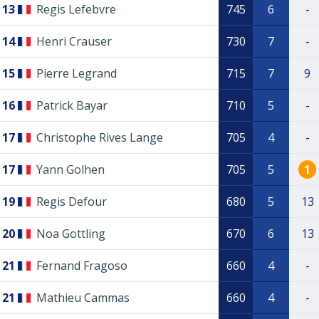
13
Regis Lefebvre
745
6
-
14
Henri Crauser
730
7
-
15
Pierre Legrand
715
7
9
16
Patrick Bayar
710
5
-
17
Christophe Rives Lange
705
4
-
17
Yann Golhen
705
5
1
19
Regis Defour
680
5
13
20
Noa Gottling
670
6
13
21
Fernand Fragoso
660
4
-
21
Mathieu Cammas
660
4
-