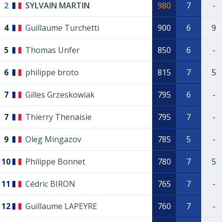
2
SYLVAIN MARTIN
980
7
-
4
Guillaume Turchetti
900
6
9
5
Thomas Unfer
850
6
-
6
philippe broto
815
7
5
7
Gilles Grzeskowiak
795
6
-
7
Thierry Thenaisie
795
7
-
9
Oleg Mingazov
785
5
-
10
Philippe Bonnet
780
7
5
11
Cédric BIRON
765
7
-
12
Guillaume LAPEYRE
760
7
-