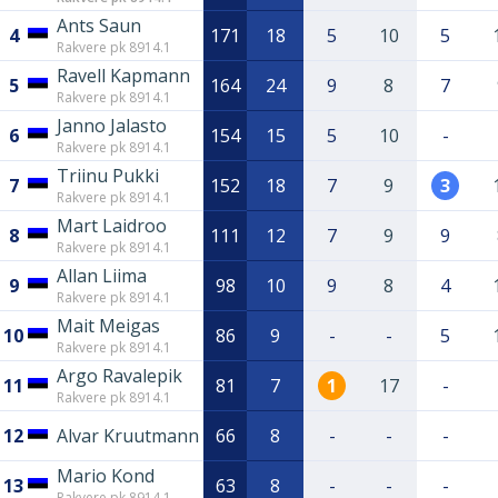
Ants Saun
4
171
18
5
10
5
Rakvere pk 8914.1
Ravell Kapmann
5
164
24
9
8
7
Rakvere pk 8914.1
Janno Jalasto
6
154
15
5
10
-
Rakvere pk 8914.1
Triinu Pukki
7
152
18
7
9
3
Rakvere pk 8914.1
Mart Laidroo
8
111
12
7
9
9
Rakvere pk 8914.1
Allan Liima
9
98
10
9
8
4
Rakvere pk 8914.1
Mait Meigas
10
86
9
-
-
5
Rakvere pk 8914.1
Argo Ravalepik
11
81
7
1
17
-
Rakvere pk 8914.1
12
Alvar Kruutmann
66
8
-
-
-
Mario Kond
13
63
8
-
-
-
Rakvere pk 8914.1