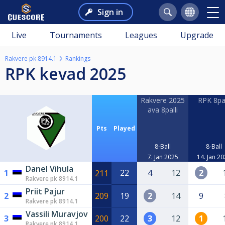
Sign in
Live
Tournaments
Leagues
Upgrade
Rakvere pk 8914.1
Rankings
RPK kevad 2025
Rakvere 2025
RPK 8pal
ava 8palli
Pts
Played
8-Ball
8-Ball
7. Jan 2025
14. Jan 2
Danel Vihula
1
22
4
12
2
211
Rakvere pk 8914.1
Priit Pajur
2
209
19
2
14
9
Rakvere pk 8914.1
Vassili Muravjov
3
200
22
3
12
1
Rakvere pk 8914.1