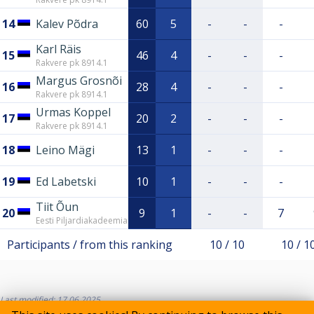
14
Kalev Põdra
60
5
-
-
-
Karl Räis
15
46
4
-
-
-
Rakvere pk 8914.1
Margus Grosnõi
16
28
4
-
-
-
Rakvere pk 8914.1
Urmas Koppel
17
20
2
-
-
-
Rakvere pk 8914.1
18
Leino Mägi
13
1
-
-
-
19
Ed Labetski
10
1
-
-
-
Tiit Õun
20
9
1
-
-
7
Eesti Piljardiakadeemia
Participants / from this ranking
10 / 10
10 / 1
Last modified: 17.06.2025