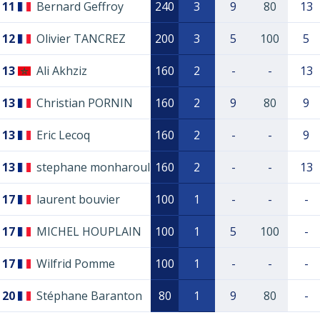
11
Bernard Geffroy
240
3
9
80
13
12
Olivier TANCREZ
200
3
5
100
5
13
Ali Akhziz
160
2
-
-
13
13
Christian PORNIN
160
2
9
80
9
13
Eric Lecoq
160
2
-
-
9
13
stephane monharoul
160
2
-
-
13
17
laurent bouvier
100
1
-
-
-
17
MICHEL HOUPLAIN
100
1
5
100
-
17
Wilfrid Pomme
100
1
-
-
-
20
Stéphane Baranton
80
1
9
80
-