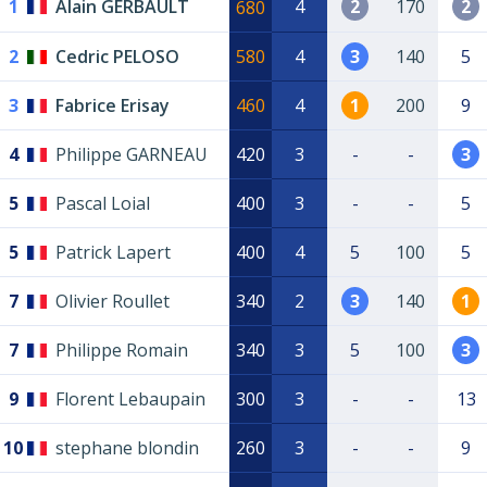
1
Alain GERBAULT
4
2
170
2
680
2
Cedric PELOSO
580
4
3
140
5
3
Fabrice Erisay
460
4
1
200
9
4
Philippe GARNEAU
420
3
-
-
3
5
Pascal Loial
400
3
-
-
5
5
Patrick Lapert
400
4
5
100
5
7
Olivier Roullet
340
2
3
140
1
7
Philippe Romain
340
3
5
100
3
9
Florent Lebaupain
300
3
-
-
13
10
stephane blondin
260
3
-
-
9