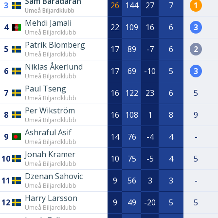
Sam Baradaran
3
26
144
27
7
1
Umeå Biljardklubb
Mehdi Jamali
4
22
109
16
6
3
Umeå Biljardklubb
Patrik Blomberg
5
17
89
-7
6
2
Umeå Biljardklubb
Niklas Åkerlund
6
17
69
-10
5
3
Umeå Biljardklubb
Paul Tseng
7
16
122
23
6
5
Umeå Biljardklubb
Per Wikström
8
16
108
1
8
9
Umeå Biljardklubb
Ashraful Asif
9
14
76
-4
4
-
Umeå Biljardklubb
Jonah Kramer
10
10
75
-5
4
5
Umeå Biljardklubb
Dzenan Sahovic
11
9
56
3
3
-
Umeå Biljardklubb
Harry Larsson
12
9
49
-20
5
5
Umeå Biljardklubb