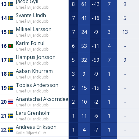
Jacob Gyll
13
8
61
-42
7
9
Umeå Biljardklubb
Svante Lindh
14
7
41
-16
3
5
Umeå Biljardklubb
Mikael Larsson
15
7
24
-9
3
13
Umeå Biljardklubb
Karim Foizul
16
6
53
-11
4
-
Umeå Biljardklubb
Hampus Jonsson
17
5
32
-59
7
9
Umeå Biljardklubb
Aaban Khurram
18
3
9
-9
1
-
Umeå Biljardklubb
Tobias Andersson
19
2
15
-15
2
-
Umeå Biljardklubb
Anantachai Aksorndee
20
2
10
-2
1
-
Umeå Biljardklubb
Lars Grenholm
21
1
11
-6
1
-
Umeå Biljardklubb
Andreas Eriksson
22
1
4
-7
1
-
Kville Biljard Club