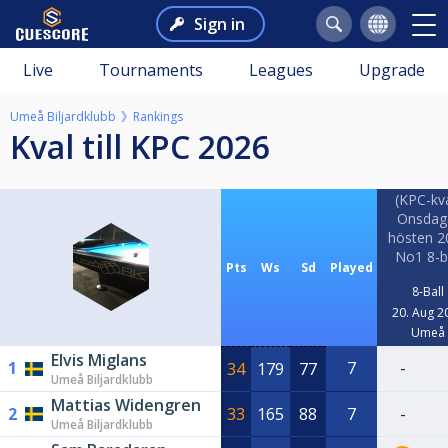
Sign in
Live
Tournaments
Leagues
Upgrade
Umeå Biljardklubb
Rankings
Kval till KPC 2026
(KPC-kva
Onsdag
hösten 2
No1 8-b
Pts
Ws
Sd
Played
8-Ball
20. Aug 2
Umeå
Elvis Miglans
1
7
-
34
179
77
Umeå Biljardklubb
Mattias Widengren
2
33
165
88
7
-
Umeå Biljardklubb