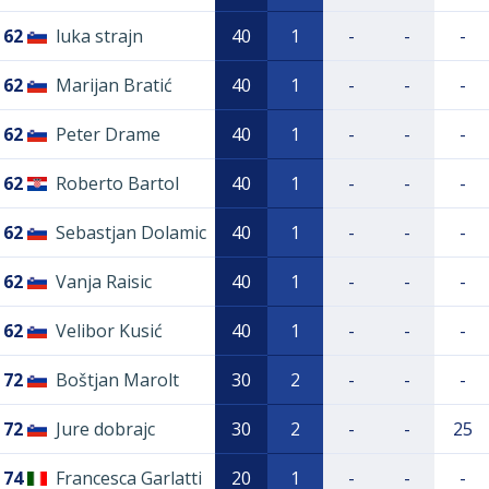
62
luka strajn
40
1
-
-
-
62
Marijan Bratić
40
1
-
-
-
62
Peter Drame
40
1
-
-
-
62
Roberto Bartol
40
1
-
-
-
62
Sebastjan Dolamic
40
1
-
-
-
62
Vanja Raisic
40
1
-
-
-
62
Velibor Kusić
40
1
-
-
-
72
Boštjan Marolt
30
2
-
-
-
72
Jure dobrajc
30
2
-
-
25
74
Francesca Garlatti
20
1
-
-
-