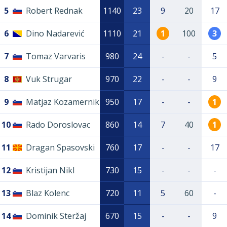
5
Robert Rednak
1140
23
9
20
17
6
Dino Nadarević
1110
21
1
100
3
7
Tomaz Varvaris
980
24
-
-
5
8
Vuk Strugar
970
22
-
-
9
9
Matjaz Kozamernik
950
17
-
-
1
10
Rado Doroslovac
860
14
7
40
1
11
Dragan Spasovski
760
17
-
-
17
12
Kristijan Nikl
730
15
-
-
-
13
Blaz Kolenc
720
11
5
60
-
14
Dominik Steržaj
670
15
-
-
9