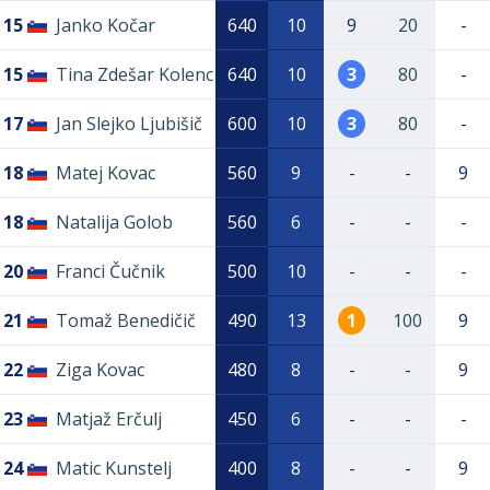
15
Janko Kočar
640
10
9
20
-
15
Tina Zdešar Kolenc
640
10
3
80
-
17
Jan Slejko Ljubišič
600
10
3
80
-
18
Matej Kovac
560
9
-
-
9
18
Natalija Golob
560
6
-
-
-
20
Franci Čučnik
500
10
-
-
-
21
Tomaž Benedičič
490
13
1
100
9
22
Ziga Kovac
480
8
-
-
9
23
Matjaž Erčulj
450
6
-
-
-
24
Matic Kunstelj
400
8
-
-
9