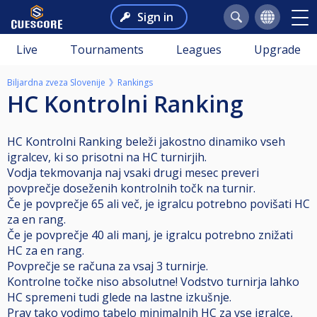
Sign in
Live
Tournaments
Leagues
Upgrade
Biljardna zveza Slovenije
Rankings
HC Kontrolni Ranking
HC Kontrolni Ranking beleži jakostno dinamiko vseh
igralcev, ki so prisotni na HC turnirjih.
Vodja tekmovanja naj vsaki drugi mesec preveri
povprečje doseženih kontrolnih točk na turnir.
Če je povprečje 65 ali več, je igralcu potrebno povišati HC
za en rang.
Če je povprečje 40 ali manj, je igralcu potrebno znižati
HC za en rang.
Povprečje se računa za vsaj 3 turnirje.
Kontrolne točke niso absolutne! Vodstvo turnirja lahko
HC spremeni tudi glede na lastne izkušnje.
Prav tako vodimo tabelo minimalnih HC za vse igralce,