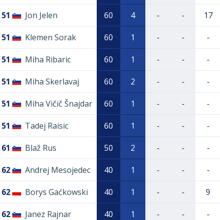
51
Jon Jelen
60
4
-
-
17
51
Klemen Sorak
60
1
-
-
-
51
Miha Ribaric
60
1
-
-
-
51
Miha Skerlavaj
60
2
-
-
-
51
Miha Vičič Šnajdar
60
1
-
-
-
51
Tadej Raisic
60
1
-
-
-
61
Blaž Rus
50
2
-
-
-
62
Andrej Mesojedec
40
1
-
-
-
62
Borys Gaćkowski
40
1
-
-
9
62
Janez Rajnar
40
1
-
-
-