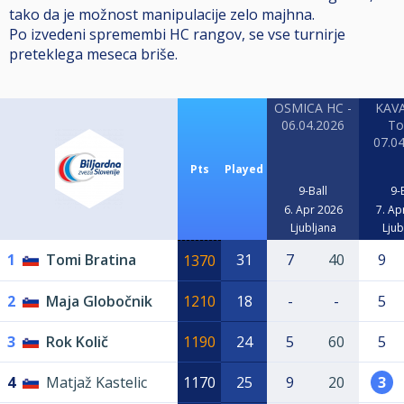
tako da je možnost manipulacije zelo majhna.
Po izvedeni spremembi HC rangov, se vse turnirje
preteklega meseca briše.
OSMICA HC -
KAV
06.04.2026
To
07.0
Pts
Played
9-Ball
9-
6. Apr 2026
7. Ap
Ljubljana
Ljub
1
Tomi Bratina
31
7
40
9
1370
2
Maja Globočnik
1210
18
-
-
5
3
Rok Količ
1190
24
5
60
5
4
Matjaž Kastelic
1170
25
9
20
3