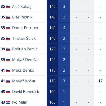
35
Aleš Kokalj
140
3
-
-
-
35
Blaž Resnik
140
2
-
-
-
35
Damir Petrinec
140
4
-
-
-
35
Tristan Šulek
140
2
-
-
-
39
Boštjan Pemič
120
2
-
-
-
39
Matjaž Demšar
120
2
-
-
-
41
Maks Benko
110
2
-
-
-
41
Matjaž Košar
110
3
-
-
17
43
David Benedicic
100
1
-
-
-
43
Ivo Milin
100
1
-
-
-