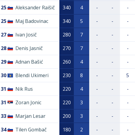
25
Aleksander Raišič
340
4
-
-
-
25
Maj Badovinac
340
5
-
-
-
27
Ivan Josič
280
7
-
-
-
28
Denis Jasnič
270
7
-
-
-
29
Adnan Bašić
260
4
-
-
-
30
Blendi Ukimeri
230
8
-
-
5
31
Nik Rus
220
4
-
-
-
31
Zoran Jonic
220
3
-
-
-
33
Marjan Lesar
200
3
-
-
-
34
Tilen Gombač
180
2
-
-
-