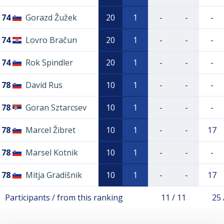
74
Gorazd Žužek
20
1
-
-
-
74
Lovro Bračun
20
1
-
-
-
74
Rok Spindler
20
1
-
-
-
78
David Rus
10
1
-
-
-
78
Goran Sztarcsev
10
1
-
-
-
78
Marcel Žibret
10
1
-
-
17
78
Marsel Kotnik
10
1
-
-
-
78
Mitja Gradišnik
10
1
-
-
17
Participants / from this ranking
11 / 11
25 