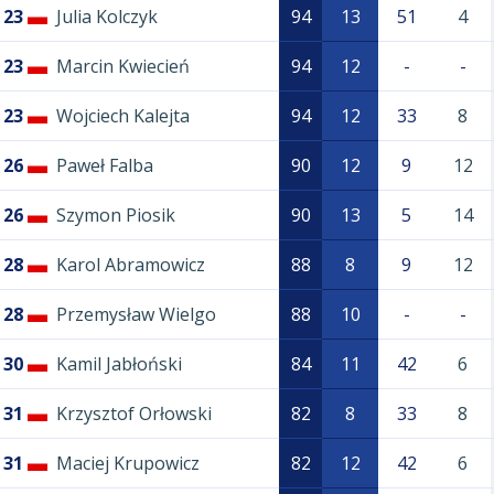
23
Julia Kolczyk
94
13
51
4
23
Marcin Kwiecień
94
12
-
-
23
Wojciech Kalejta
94
12
33
8
26
Paweł Falba
90
12
9
12
26
Szymon Piosik
90
13
5
14
28
Karol Abramowicz
88
8
9
12
28
Przemysław Wielgo
88
10
-
-
30
Kamil Jabłoński
84
11
42
6
31
Krzysztof Orłowski
82
8
33
8
31
Maciej Krupowicz
82
12
42
6