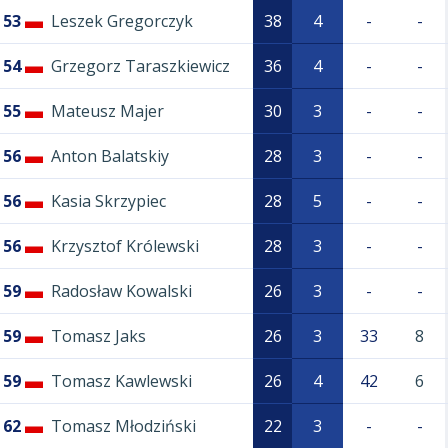
53
Leszek Gregorczyk
38
4
-
-
54
Grzegorz Taraszkiewicz
36
4
-
-
55
Mateusz Majer
30
3
-
-
56
Anton Balatskiy
28
3
-
-
56
Kasia Skrzypiec
28
5
-
-
56
Krzysztof Królewski
28
3
-
-
59
Radosław Kowalski
26
3
-
-
59
Tomasz Jaks
26
3
33
8
59
Tomasz Kawlewski
26
4
42
6
62
Tomasz Młodziński
22
3
-
-