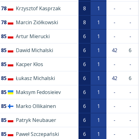
78
Krzysztof Kasprzak
8
1
-
-
78
Marcin Ziółkowski
8
1
-
-
85
Artur Mierucki
6
1
-
-
85
Dawid Michalski
6
1
42
6
85
Kacper Kłos
6
1
-
-
85
Łukasz Michalski
6
1
42
6
85
Maksym Fedosieiev
6
1
-
-
85
Marko Ollikainen
6
1
-
-
85
Patryk Neubauer
6
1
-
-
85
Paweł Szczepański
6
1
-
-