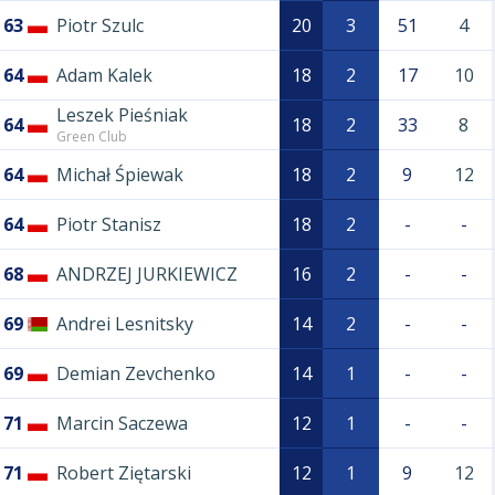
63
Piotr Szulc
20
3
51
4
64
Adam Kalek
18
2
17
10
Leszek Pieśniak
64
18
2
33
8
Green Club
64
Michał Śpiewak
18
2
9
12
64
Piotr Stanisz
18
2
-
-
68
ANDRZEJ JURKIEWICZ
16
2
-
-
69
Andrei Lesnitsky
14
2
-
-
69
Demian Zevchenko
14
1
-
-
71
Marcin Saczewa
12
1
-
-
71
Robert Ziętarski
12
1
9
12