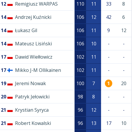
12
Remigiusz WARPAS
110
11
33
8
14
Andrzej Kuźnicki
106
12
42
6
14
Łukasz Gil
106
11
9
12
14
Mateusz Lisiński
106
10
-
-
17
Dawid Wiełłowicz
102
11
-
-
17
Mikko J-M Ollikainen
102
11
-
-
19
Jeremi Nowak
100
7
1
20
20
Patryk Jełowicki
98
8
-
-
21
Krystian Syryca
96
12
-
-
21
Robert Kowalski
96
13
17
10