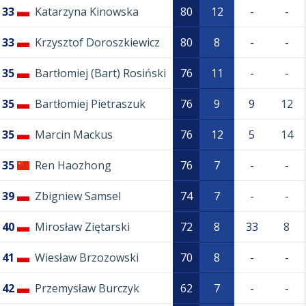
33
Katarzyna Kinowska
80
12
-
-
33
Krzysztof Doroszkiewicz
80
8
-
-
35
Bartłomiej (Bart) Rosiński
76
11
-
-
35
Bartłomiej Pietraszuk
76
9
9
12
35
Marcin Mackus
76
12
5
14
35
Ren Haozhong
76
7
-
-
39
Zbigniew Samsel
74
7
-
-
40
Mirosław Ziętarski
72
8
33
8
41
Wiesław Brzozowski
70
8
-
-
42
Przemysław Burczyk
62
7
-
-