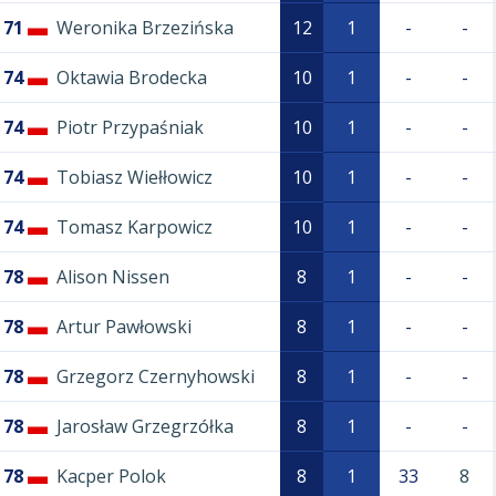
71
Weronika Brzezińska
12
1
-
-
74
Oktawia Brodecka
10
1
-
-
74
Piotr Przypaśniak
10
1
-
-
74
Tobiasz Wiełłowicz
10
1
-
-
74
Tomasz Karpowicz
10
1
-
-
78
Alison Nissen
8
1
-
-
78
Artur Pawłowski
8
1
-
-
78
Grzegorz Czernyhowski
8
1
-
-
78
Jarosław Grzegrzółka
8
1
-
-
78
Kacper Polok
8
1
33
8