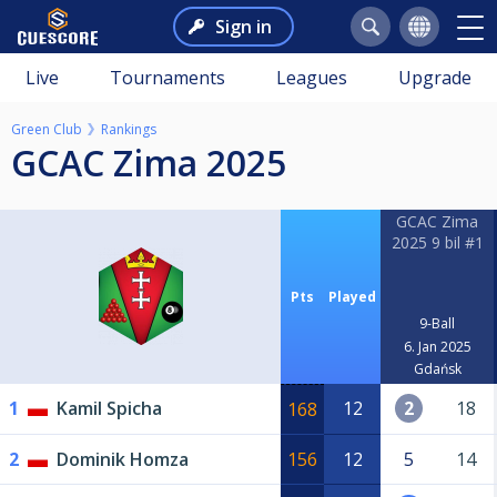
Sign in
Live
Tournaments
Leagues
Upgrade
Green Club
Rankings
GCAC Zima 2025
GCAC Zima
2025 9 bil #1
Pts
Played
9-Ball
6. Jan 2025
Gdańsk
1
Kamil Spicha
12
2
18
168
2
Dominik Homza
156
12
5
14