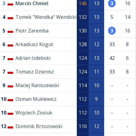
3
Marcin Chmiel
146
13
3
16
4
Tomek "Wendka" Wendicki
132
13
5
14
5
Piotr Zaremba
130
13
3
16
6
Arkadiusz Kogut
128
12
33
8
7
Adrian Izdebski
124
13
42
6
7
Tomasz Dzienisz
124
11
33
8
9
Maciej Raniszewski
114
10
-
-
10
Osman Muklewicz
112
9
-
-
10
Wojciech Zosiuk
112
10
-
-
12
Dominik Brzozowski
110
12
-
-