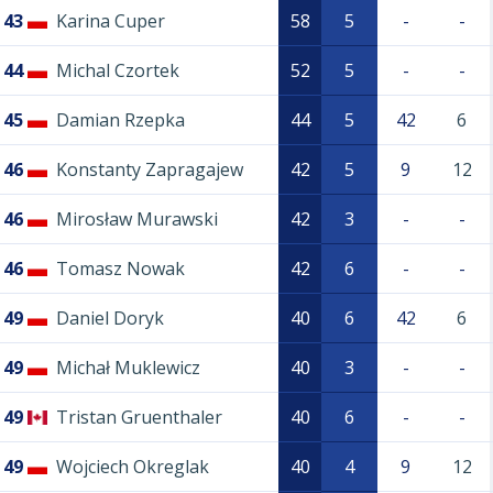
43
Karina Cuper
58
5
-
-
44
Michal Czortek
52
5
-
-
45
Damian Rzepka
44
5
42
6
46
Konstanty Zapragajew
42
5
9
12
46
Mirosław Murawski
42
3
-
-
46
Tomasz Nowak
42
6
-
-
49
Daniel Doryk
40
6
42
6
49
Michał Muklewicz
40
3
-
-
49
Tristan Gruenthaler
40
6
-
-
49
Wojciech Okreglak
40
4
9
12