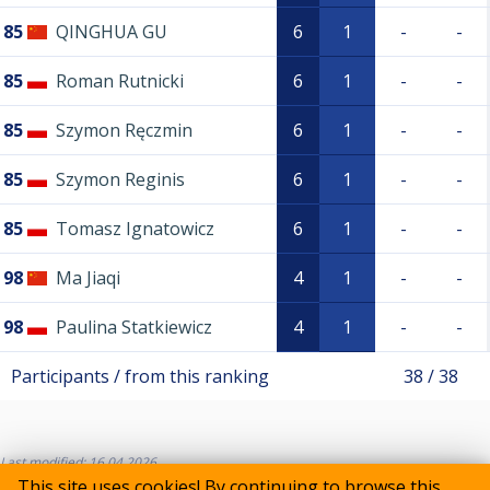
85
QINGHUA GU
6
1
-
-
85
Roman Rutnicki
6
1
-
-
85
Szymon Ręczmin
6
1
-
-
85
Szymon Reginis
6
1
-
-
85
Tomasz Ignatowicz
6
1
-
-
98
Ma Jiaqi
4
1
-
-
98
Paulina Statkiewicz
4
1
-
-
Participants / from this ranking
38 / 38
Last modified: 16.04.2026
This site uses cookies! By continuing to browse this