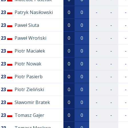
23
Patryk Nasiłowski
0
0
-
-
-
23
Paweł Siuta
0
0
-
-
-
23
Paweł Wroński
0
0
-
-
-
23
Piotr Maciałek
0
0
-
-
-
23
Piotr Nowak
0
0
-
-
-
23
Piotr Pasierb
0
0
-
-
-
23
Piotr Zieliński
0
0
-
-
-
23
Sławomir Bratek
0
0
-
-
-
23
Tomasz Gajer
0
0
-
-
-