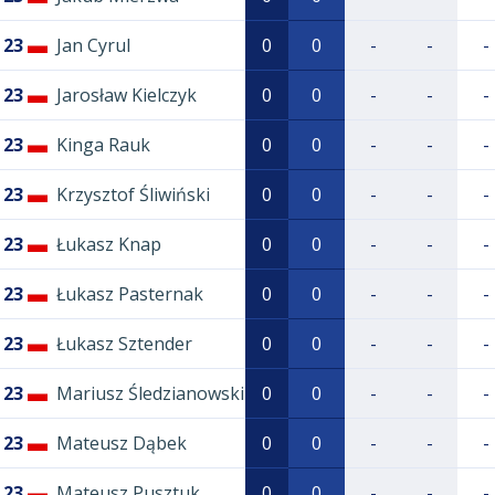
23
Jan Cyrul
0
0
-
-
-
23
Jarosław Kielczyk
0
0
-
-
-
23
Kinga Rauk
0
0
-
-
-
23
Krzysztof Śliwiński
0
0
-
-
-
23
Łukasz Knap
0
0
-
-
-
23
Łukasz Pasternak
0
0
-
-
-
23
Łukasz Sztender
0
0
-
-
-
23
Mariusz Śledzianowski
0
0
-
-
-
23
Mateusz Dąbek
0
0
-
-
-
23
Mateusz Pusztuk
0
0
-
-
-