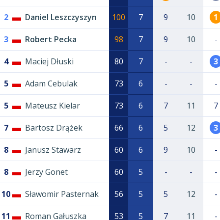
2
Daniel Leszczyszyn
100
7
9
10
1
3
Robert Pecka
98
7
9
10
-
4
Maciej Dłuski
80
7
-
-
3
5
Adam Cebulak
73
6
-
-
-
5
Mateusz Kielar
73
6
7
11
7
7
Bartosz Drążek
66
6
5
12
3
8
Janusz Stawarz
60
6
9
10
-
8
Jerzy Gonet
60
5
-
-
-
10
Sławomir Pasternak
56
5
5
12
-
11
Roman Gałuszka
53
5
7
11
-