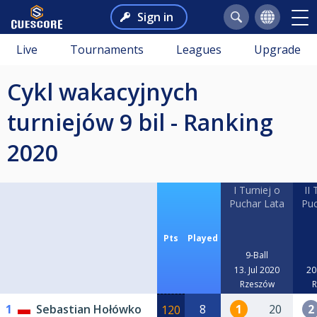
Sign in
Live
Tournaments
Leagues
Upgrade
Cykl wakacyjnych
turniejów 9 bil - Ranking
2020
I Turniej o
II 
Puchar Lata
Puc
Pts
Played
9-Ball
13. Jul 2020
20
Rzeszów
R
1
Sebastian Hołówko
8
1
20
2
120