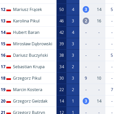
12
Mariusz Frącek
50
4
3
14
5
13
Karolina Pikul
46
3
2
16
-
14
Hubert Baran
42
4
-
-
-
15
Mirosław Dąbrowski
39
3
-
-
-
16
Dariusz Buczyński
38
3
-
-
5
17
Sebastian Krupa
34
2
-
-
-
18
Grzegorz Pikul
30
3
9
10
-
19
Marcin Kostera
22
2
-
-
7
20
Grzegorz Gwizdak
14
1
3
14
-
21
Grzegorz Butryn
12
1
-
-
-