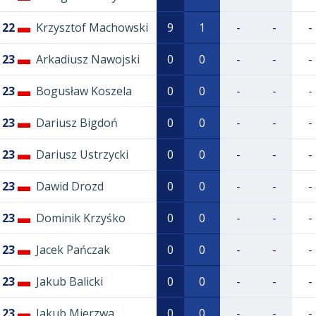
22
Krzysztof Machowski
9
1
-
-
-
23
Arkadiusz Nawojski
0
0
-
-
-
23
Bogusław Koszela
0
0
-
-
-
23
Dariusz Bigdoń
0
0
-
-
-
23
Dariusz Ustrzycki
0
0
-
-
-
23
Dawid Drozd
0
0
-
-
-
23
Dominik Krzyśko
0
0
-
-
-
23
Jacek Pańczak
0
0
-
-
-
23
Jakub Balicki
0
0
-
-
-
23
Jakub Mierzwa
0
0
-
-
-