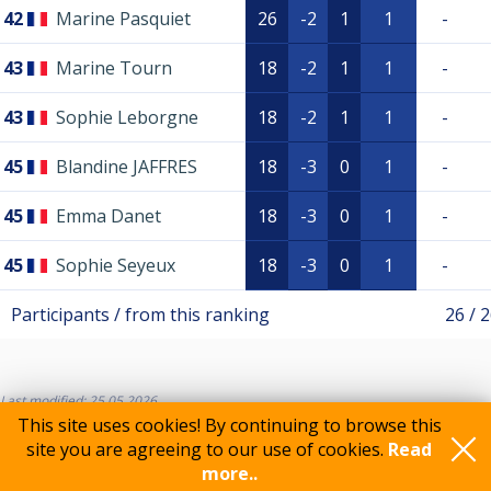
42
Marine Pasquiet
26
-2
1
1
-
43
Marine Tourn
18
-2
1
1
-
43
Sophie Leborgne
18
-2
1
1
-
45
Blandine JAFFRES
18
-3
0
1
-
45
Emma Danet
18
-3
0
1
-
45
Sophie Seyeux
18
-3
0
1
-
Participants / from this ranking
26 / 
Last modified: 25.05.2026
This site uses cookies! By continuing to browse this
site you are agreeing to our use of cookies.
Read
more..
Feedback