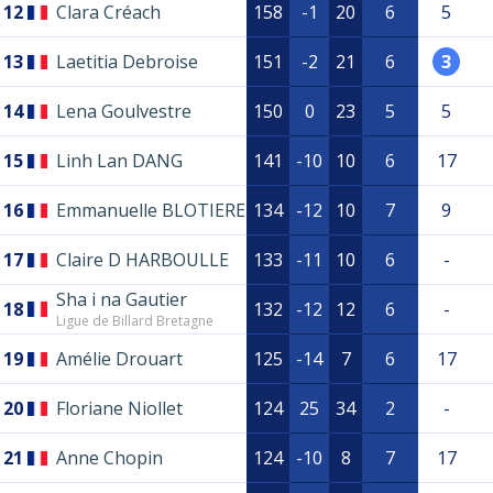
12
Clara Créach
158
-1
20
6
5
13
Laetitia Debroise
151
-2
21
6
3
14
Lena Goulvestre
150
0
23
5
5
15
Linh Lan DANG
141
-10
10
6
17
16
Emmanuelle BLOTIERE
134
-12
10
7
9
17
Claire D HARBOULLE
133
-11
10
6
-
Sha i na Gautier
18
132
-12
12
6
-
Ligue de Billard Bretagne
19
Amélie Drouart
125
-14
7
6
17
20
Floriane Niollet
124
25
34
2
-
21
Anne Chopin
124
-10
8
7
17