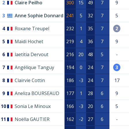
2
Claire Peilho
300
15
49
7
9
3
Anne Sophie Donnard
241
5
32
7
5
4
Roxane Treupel
232
1
35
7
2
5
Maïdi Hochet
219
4
36
7
9
6
laetitia Dervout
216
20
48
5
-
7
Angélique Tanguy
194
0
24
7
3
8
Clairvie Cottin
186
-3
24
7
17
9
Aneliza BOURSEAUD
177
1
28
6
9
10
Sonia Le Minoux
166
-3
20
6
5
11
Noëlla GAUTIER
162
-2
27
6
-