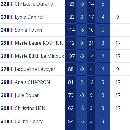
22
Christelle Durand
123
-6
14
5
-
23
Lydia Dahirel
122
3
17
4
9
24
Sonia Tourn
114
-6
10
5
-
25
Marie Laure ROUTIER
112
9
21
3
17
26
Marie Edith Le Minoux
107
-3
14
4
17
27
Jacqueline Levoyer
88
-9
4
4
9
28
Anais CHAPRON
81
2
12
3
17
29
Julie Bouan
79
-3
9
3
17
30
Christine HEN
62
-6
3
3
17
31
Céline Henry
54
-6
3
3
-