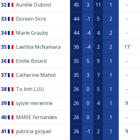
32
Aurélie Dubost
45
3
11
1
-
33
Doreen Sicre
44
-1
5
2
-
34
Marie Grauby
44
-4
4
2
-
35
Laetitia McNamara
36
-4
2
2
17
36
Emilie Binard
35
5
9
1
-
37
Catherine Mahot
35
3
7
1
-
38
To linh LUU
26
0
5
1
-
39
sylvie merienne
26
0
4
1
9
40
MARIE Fernandes
26
0
3
1
-
41
patricia gicquel
26
-1
2
1
9