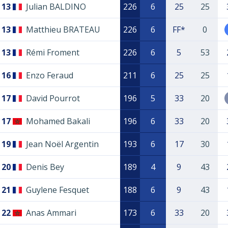
13
Julian BALDINO
226
6
25
25
13
Matthieu BRATEAU
226
6
FF*
0
13
Rémi Froment
226
6
5
53
16
Enzo Feraud
211
6
25
25
17
David Pourrot
196
5
33
20
17
Mohamed Bakali
196
6
33
20
19
Jean Noël Argentin
193
6
17
30
20
Denis Bey
189
4
9
43
21
Guylene Fesquet
188
6
9
43
22
Anas Ammari
173
6
33
20