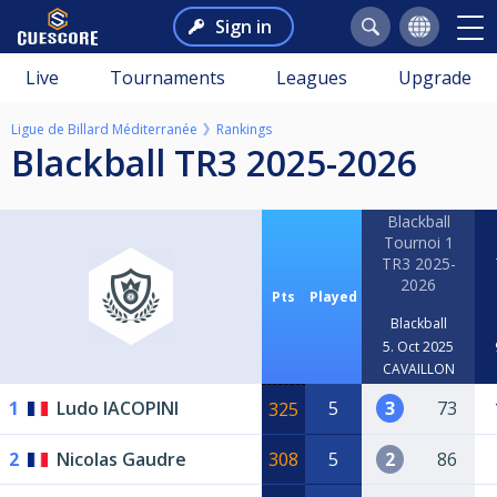
Sign in
Live
Tournaments
Leagues
Upgrade
Ligue de Billard Méditerranée
Rankings
Blackball TR3 2025-2026
Blackball
Tournoi 1
TR3 2025-
2026
Pts
Played
Blackball
5. Oct 2025
CAVAILLON
1
Ludo IACOPINI
5
3
73
325
2
Nicolas Gaudre
308
5
2
86