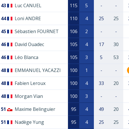
43
Luc CANUEL
115
5
-
-
44
Loni ANDRE
110
4
25
25
45
Sébastien FOURNET
106
2
-
-
46
David Ouadec
105
4
17
30
46
Léo Blanca
105
3
5
53
48
EMMANUEL YACAZZI
100
1
-
-
48
Fabien Leroux
100
4
33
20
48
Morgan Vian
100
3
-
-
51
Maxime Belinguier
95
4
49
20
51
Nadège Yung
95
4
25
25