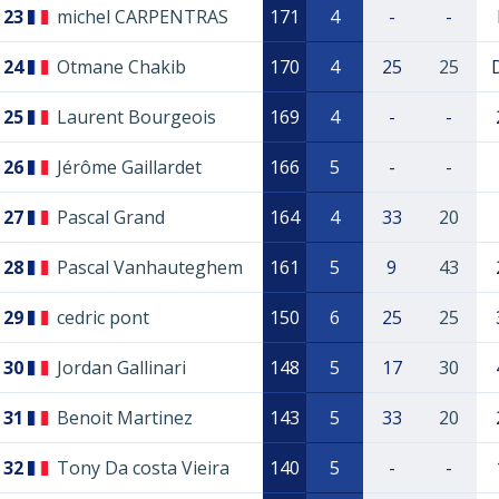
23
michel CARPENTRAS
171
4
-
-
24
Otmane Chakib
170
4
25
25
25
Laurent Bourgeois
169
4
-
-
26
Jérôme Gaillardet
166
5
-
-
27
Pascal Grand
164
4
33
20
28
Pascal Vanhauteghem
161
5
9
43
29
cedric pont
150
6
25
25
30
Jordan Gallinari
148
5
17
30
31
Benoit Martinez
143
5
33
20
32
Tony Da costa Vieira
140
5
-
-