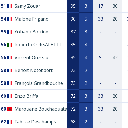
51
Samy Zouari
95
3
17
30
54
Malone Frigano
90
5
33
20
55
Yohann Bottine
87
3
-
-
56
Roberto CORSALETTI
85
4
-
-
56
Vincent Ouzeau
85
4
9
43
58
Benoit Notebaert
73
2
-
-
58
François Grandbouche
73
2
-
-
60
Enzo Briffa
72
3
33
20
60
Marouane Bouchaouata
72
3
33
20
62
Fabrice Deschamps
68
2
-
-