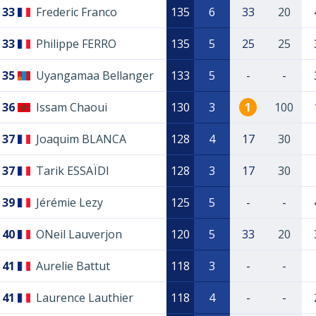
33
Frederic Franco
135
6
33
20
33
Philippe FERRO
135
5
25
25
35
Uyangamaa Bellanger
133
5
-
-
36
Issam Chaoui
130
3
1
100
37
Joaquim BLANCA
128
4
17
30
37
Tarik ESSAÏDI
128
3
17
30
39
Jérémie Lezy
125
5
-
-
40
ONeil Lauverjon
120
5
33
20
41
Aurelie Battut
118
3
-
-
41
Laurence Lauthier
118
4
-
-