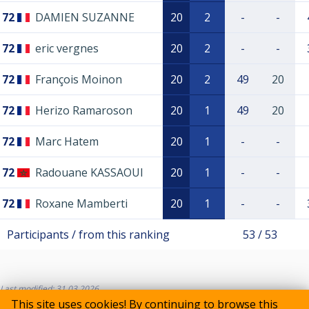
72
DAMIEN SUZANNE
20
2
-
-
72
eric vergnes
20
2
-
-
72
François Moinon
20
2
49
20
72
Herizo Ramaroson
20
1
49
20
72
Marc Hatem
20
1
-
-
72
Radouane KASSAOUI
20
1
-
-
72
Roxane Mamberti
20
1
-
-
Participants / from this ranking
53 / 53
Last modified: 31.03.2026
This site uses cookies! By continuing to browse this