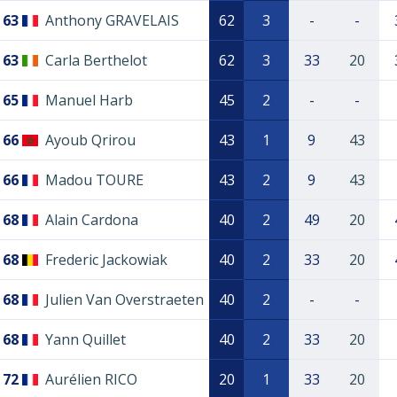
63
Anthony GRAVELAIS
62
3
-
-
63
Carla Berthelot
62
3
33
20
65
Manuel Harb
45
2
-
-
66
Ayoub Qrirou
43
1
9
43
66
Madou TOURE
43
2
9
43
68
Alain Cardona
40
2
49
20
68
Frederic Jackowiak
40
2
33
20
68
Julien Van Overstraeten
40
2
-
-
68
Yann Quillet
40
2
33
20
72
Aurélien RICO
20
1
33
20