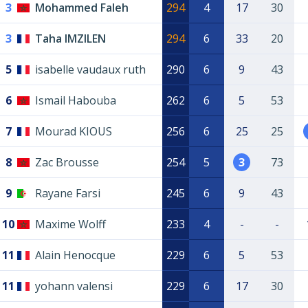
3
Mohammed Faleh
294
4
17
30
3
Taha IMZILEN
294
6
33
20
5
isabelle vaudaux ruth
290
6
9
43
6
Ismail Habouba
262
6
5
53
7
Mourad KIOUS
256
6
25
25
8
Zac Brousse
254
5
3
73
9
Rayane Farsi
245
6
9
43
10
Maxime Wolff
233
4
-
-
11
Alain Henocque
229
6
5
53
11
yohann valensi
229
6
17
30