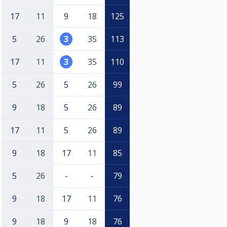
17
11
9
18
125
5
26
3
35
113
17
11
3
35
110
5
26
5
26
99
9
18
5
26
89
17
11
5
26
89
9
18
17
11
85
5
26
-
-
79
9
18
17
11
76
9
18
9
18
76