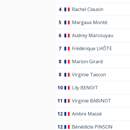
4
Rachel Clausin
5
Margaux Monté
6
Audrey Marcouyau
7
Frédérique LHÔTE
8
Marion Girard
8
Virginie Tascon
10
Lily BENOIT
11
Virginie BABINOT
12
Ambre Massé
12
Bénédicte PINSON