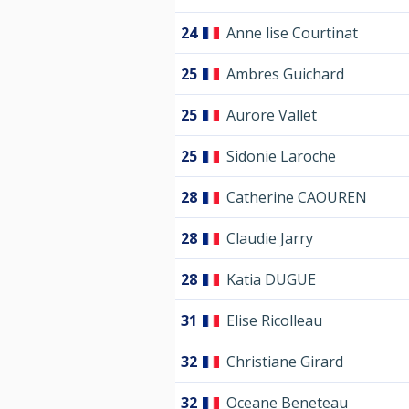
24
Anne lise Courtinat
25
Ambres Guichard
25
Aurore Vallet
25
Sidonie Laroche
28
Catherine CAOUREN
28
Claudie Jarry
28
Katia DUGUE
31
Elise Ricolleau
32
Christiane Girard
32
Oceane Beneteau