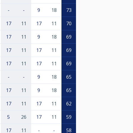
-
-
9
18
73
17
11
17
11
70
17
11
9
18
69
17
11
17
11
69
17
11
17
11
69
-
-
9
18
65
17
11
9
18
65
17
11
17
11
62
5
26
17
11
59
17
11
-
-
58