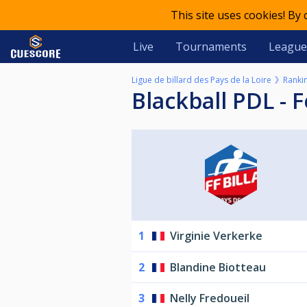
This site uses cookies! By
Live
Tournaments
League
Ligue de billard des Pays de la Loire
Ranki
Blackball PDL -
1
Virginie Verkerke
2
Blandine Biotteau
3
Nelly Fredoueil