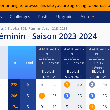
 continuing to browse this site you are agreeing to our use o
s
Challenges
Posts
Upgrade
More
ngs
Blackball PDL - Féminin - Saison 2023-2024
 Féminin - Saison 2023-2024
BLACKBALL -
BLACKBALL -
BLACKBALL -
PDL
PDL
PDL
2023/2024 -
2023/2024 -
2023/2024 -
Pts
Played
TR1 - Féminin
TR2 - Féminin
TR 3 -
Féminin
Blackball
Blackball
Blackball
4. Nov 2023
9. Dec 2023
20. Jan 2024
5
5
26
1
56
2
45
228
206
5
1
56
3
35
3
35
174
5
9
18
5
26
1
56