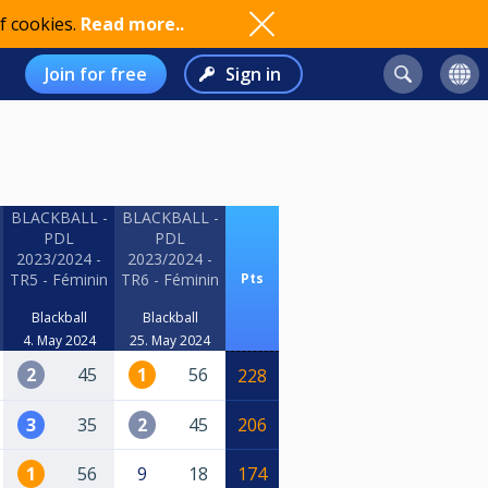
f cookies.
Read more..
Join for free
Sign in
BLACKBALL -
BLACKBALL -
PDL
PDL
2023/2024 -
2023/2024 -
TR5 - Féminin
TR6 - Féminin
Pts
Blackball
Blackball
4. May 2024
25. May 2024
2
45
1
56
228
3
35
2
45
206
1
56
9
18
174