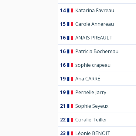
14
Katarina Favreau
15
Carole Annereau
16
ANAÏS PREAULT
16
Patricia Bochereau
16
sophie crapeau
19
Ana CARRÉ
19
Pernelle Jarry
21
Sophie Seyeux
22
Coralie Teiller
23
Léonie BENOIT