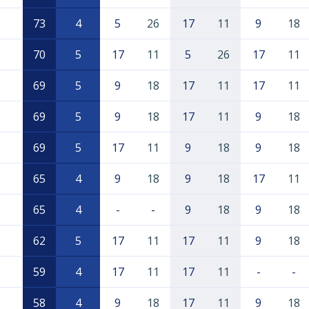
73
4
5
26
17
11
9
18
70
5
17
11
5
26
17
11
69
5
9
18
17
11
17
11
69
5
9
18
17
11
9
18
69
5
17
11
9
18
9
18
65
4
9
18
9
18
17
11
65
4
-
-
9
18
9
18
62
5
17
11
17
11
9
18
59
4
17
11
17
11
-
-
58
4
9
18
17
11
9
18