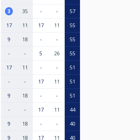
3
35
-
-
57
17
11
17
11
55
9
18
-
-
55
-
-
5
26
55
17
11
-
-
51
-
-
17
11
51
9
18
-
-
51
-
-
17
11
44
9
18
-
-
40
9
18
17
11
40