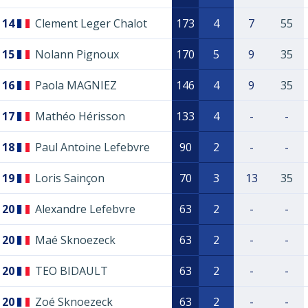
14
Clement Leger Chalot
173
4
7
55
15
Nolann Pignoux
170
5
9
35
16
Paola MAGNIEZ
146
4
9
35
17
Mathéo Hérisson
133
4
-
-
18
Paul Antoine Lefebvre
90
2
-
-
19
Loris Sainçon
70
3
13
35
20
Alexandre Lefebvre
63
2
-
-
20
Maé Sknoezeck
63
2
-
-
20
TEO BIDAULT
63
2
-
-
20
Zoé Sknoezeck
63
2
-
-