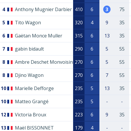
4
Anthony Mugnier Darbier
410
6
3
75
5
Tito Wagon
320
4
9
35
6
Gaëtan Monce Muller
315
6
13
35
7
gabin bidault
290
6
5
55
8
Ambre Deschet Monvoisin
270
6
5
55
8
Djino Wagon
270
6
7
55
10
Marielle Defforge
235
5
13
35
10
Matteo Grangé
235
5
-
-
12
Victoria Broux
223
6
9
35
13
Maël BISSONNET
179
4
-
-