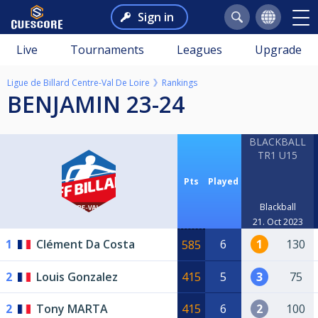
Sign in
Live
Tournaments
Leagues
Upgrade
Ligue de Billard Centre-Val De Loire
Rankings
BENJAMIN 23-24
BLACKBALL
TR1 U15
Pts
Played
Blackball
21. Oct 2023
1
Clément Da Costa
6
1
130
585
2
Louis Gonzalez
415
5
3
75
2
Tony MARTA
415
6
2
100