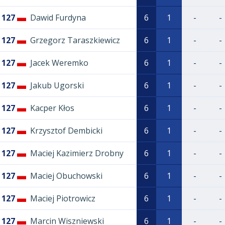
127
Dawid Furdyna
6
1
-
-
127
Grzegorz Taraszkiewicz
6
1
-
-
127
Jacek Weremko
6
1
-
-
127
Jakub Ugorski
6
1
-
-
127
Kacper Kłos
6
1
-
-
127
Krzysztof Dembicki
6
1
-
-
127
Maciej Kazimierz Drobny
6
1
-
-
127
Maciej Obuchowski
6
1
-
-
127
Maciej Piotrowicz
6
1
-
-
127
Marcin Wiszniewski
6
1
-
-