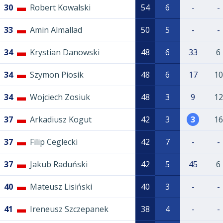
30
Robert Kowalski
54
6
-
-
33
Amin Almallad
50
5
-
-
34
Krystian Danowski
48
6
33
6
34
Szymon Piosik
48
6
17
10
34
Wojciech Zosiuk
48
3
9
12
37
Arkadiusz Kogut
42
3
3
16
37
Filip Ceglecki
42
7
-
-
37
Jakub Raduński
42
5
45
6
40
Mateusz Lisiński
40
3
-
-
41
Ireneusz Szczepanek
38
4
-
-