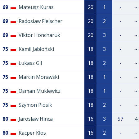
69
Mateusz Kuras
20
1
-
-
69
Radosław Fleischer
20
2
-
-
69
Viktor Honcharuk
20
3
-
-
75
Kamil Jabłoński
18
3
-
-
75
Łukasz Gil
18
2
-
-
75
Marcin Morawski
18
1
-
-
75
Osman Muklewicz
18
1
-
-
75
Szymon Piosik
18
2
-
-
80
Jaroslaw Hinca
16
3
57
4
80
Kacper Kłos
16
2
-
-