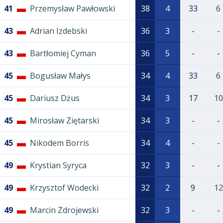
41
Przemysław Pawłowski
38
4
33
6
43
Adrian Izdebski
36
3
-
-
43
Bartłomiej Cyman
36
5
-
-
45
Bogusław Małys
34
4
33
6
45
Dariusz Dżus
34
3
17
10
45
Mirosław Ziętarski
34
3
-
-
45
Nikodem Borris
34
4
-
-
49
Krystian Syryca
32
3
-
-
49
Krzysztof Wodecki
32
2
9
12
49
Marcin Zdrojewski
32
3
-
-