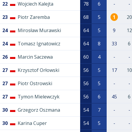
22
Wojciech Kalejta
78
6
-
-
23
Piotr Zaremba
68
5
1
20
24
Mirosław Murawski
64
5
9
12
24
Tomasz Ignatowicz
64
8
33
6
26
Marcin Saczewa
60
4
-
-
27
Krzysztof Orłowski
56
5
17
10
27
Piotr Ostrowski
56
5
-
-
27
Tymon Mielewczyk
56
6
45
6
30
Grzegorz Oszmana
54
7
-
-
30
Karina Cuper
54
5
-
-