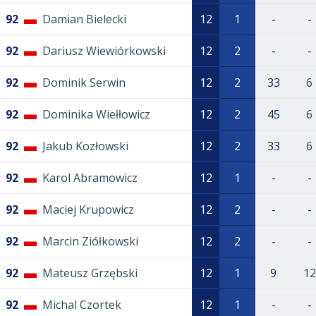
92
Damian Bielecki
12
1
-
-
92
Dariusz Wiewiórkowski
12
2
-
-
92
Dominik Serwin
12
2
33
6
92
Dominika Wiełłowicz
12
2
45
6
92
Jakub Kozłowski
12
2
33
6
92
Karol Abramowicz
12
1
-
-
92
Maciej Krupowicz
12
2
-
-
92
Marcin Ziółkowski
12
2
-
-
92
Mateusz Grzębski
12
1
9
12
92
Michal Czortek
12
1
-
-