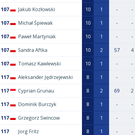
107
Jakub Kozłowski
10
1
-
-
107
Michał Śpiewak
10
1
-
-
107
Paweł Martyniak
10
1
-
-
107
Sandra Aftka
10
2
57
4
107
Tomasz Kawlewski
10
1
-
-
117
Aleksander Jędrzejewski
8
1
-
-
117
Cyprian Grunau
8
2
69
2
117
Dominik Burczyk
8
1
-
-
117
Grzegorz Swincow
8
1
-
-
117
Jorg Fritz
8
1
-
-