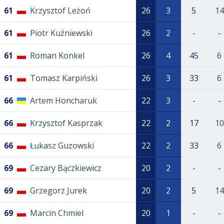
61
Krzysztof Leżoń
26
3
5
14
61
Piotr Kuźniewski
26
2
-
-
61
Roman Konkel
26
4
45
6
61
Tomasz Karpiński
26
3
33
6
66
Artem Honcharuk
22
3
-
-
66
Krzysztof Kasprzak
22
2
17
10
66
Łukasz Guzowski
22
2
33
6
69
Cezary Bączkiewicz
20
2
-
-
69
Grzegorz Jurek
20
2
5
14
69
Marcin Chmiel
20
1
-
-