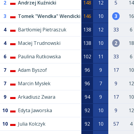
2
Andrzej Kuźnicki
148
12
5
14
3
Tomek "Wendka" Wendicki
146
10
3
16
4
Bartłomiej Pietraszuk
138
12
33
6
4
Maciej Trudnowski
138
10
2
18
6
Paulina Rutkowska
102
11
33
6
7
Adam Byszof
96
9
17
10
7
Marcin Mysłek
96
7
9
12
9
Arkadiusz Zwara
94
9
17
10
10
Edyta Jaworska
92
10
9
12
10
Julia Kolczyk
92
10
57
4