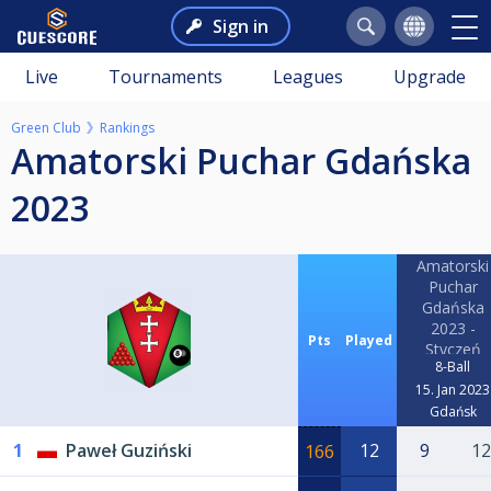
Sign in
Live
Tournaments
Leagues
Upgrade
Green Club
Rankings
Amatorski Puchar Gdańska
2023
Amatorski
Puchar
Gdańska
2023 -
Pts
Played
Styczeń
8-Ball
15. Jan 2023
Gdańsk
1
Paweł Guziński
12
9
12
166