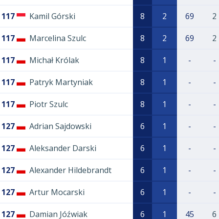
117
Kamil Górski
8
2
69
2
117
Marcelina Szulc
8
2
69
2
117
Michał Królak
8
1
-
-
117
Patryk Martyniak
8
1
-
-
117
Piotr Szulc
8
1
-
-
127
Adrian Sajdowski
6
1
-
-
127
Aleksander Darski
6
1
-
-
127
Alexander Hildebrandt
6
1
-
-
127
Artur Mocarski
6
1
-
-
127
Damian Jóźwiak
6
1
45
6