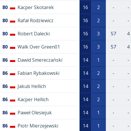
80
Kacper Skotarek
16
2
-
-
80
Rafał Rodziewicz
16
2
-
-
80
Robert Dalecki
16
3
57
4
80
Walk Over Green01
16
3
57
4
86
Dawid Smereczański
14
1
-
-
86
Fabian Rybakowski
14
2
-
-
86
Jakub Hellich
14
2
-
-
86
Kacper Hellich
14
2
-
-
86
Paweł Olesiejuk
14
1
-
-
86
Piotr Mierzejewski
14
1
-
-