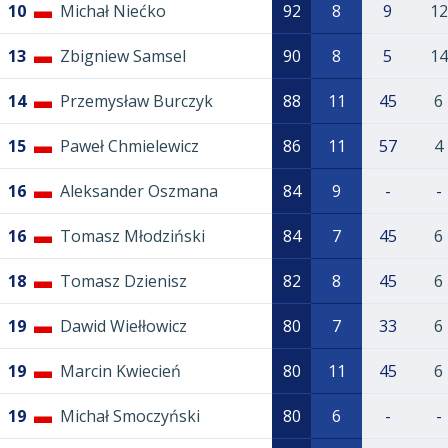
10
Michał Niećko
92
8
9
12
13
Zbigniew Samsel
90
8
5
14
14
Przemysław Burczyk
88
11
45
6
15
Paweł Chmielewicz
86
11
57
4
16
Aleksander Oszmana
84
9
-
-
16
Tomasz Młodziński
84
7
45
6
18
Tomasz Dzienisz
82
8
45
6
19
Dawid Wiełłowicz
80
7
33
6
19
Marcin Kwiecień
80
11
45
6
19
Michał Smoczyński
80
6
-
-