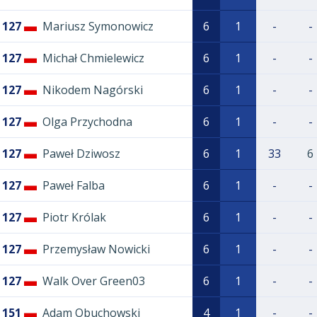
127
Mariusz Symonowicz
6
1
-
-
127
Michał Chmielewicz
6
1
-
-
127
Nikodem Nagórski
6
1
-
-
127
Olga Przychodna
6
1
-
-
127
Paweł Dziwosz
6
1
33
6
127
Paweł Falba
6
1
-
-
127
Piotr Królak
6
1
-
-
127
Przemysław Nowicki
6
1
-
-
127
Walk Over Green03
6
1
-
-
151
Adam Obuchowski
4
1
-
-