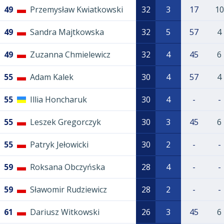
49
Przemysław Kwiatkowski
32
3
17
10
49
Sandra Majtkowska
32
5
57
4
49
Zuzanna Chmielewicz
32
4
45
6
55
Adam Kalek
30
4
57
4
55
Illia Honcharuk
30
4
-
-
55
Leszek Gregorczyk
30
3
45
6
55
Patryk Jełowicki
30
2
-
-
59
Roksana Obczyńska
28
4
-
-
59
Sławomir Rudziewicz
28
2
-
-
61
Dariusz Witkowski
26
3
45
6