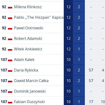
92
Milena Klinkosz
12
2
-
-
92
Pablo ,,The Hiszpan'' Kapica
12
2
-
-
92
Pawel Ostrowski
12
2
-
-
92
Robert Adamski
12
2
-
-
92
Witek Ankiewicz
12
1
-
-
107
Adam Kalek
10
1
-
-
107
Daria Rybicka
10
2
57
4
107
Dawid Marcin Całka
10
2
57
4
107
Dominik Janowski
10
1
-
-
107
Fabian Duszyński
10
1
17
10