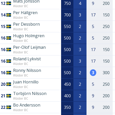
Mats Jönsson
12
750
4
9
200
Wäster BC
Per Hällgren
14
700
3
17
150
Wäster BC
Per Dessborn
15
550
2
5
250
Wäster BC
Hugo Holmgren
16
500
2
5
250
Wäster BC
Per-Olof Leijman
16
500
3
17
150
Wäster BC
Roland Lykvist
16
500
3
17
150
Wäster BC
Ronny Nilsson
16
500
2
3
300
Wäster BC
Juan Hornillo
20
450
2
5
250
Wäster BC
Torbjörn Nilsson
21
400
2
9
200
Wäster BC
Bo Andersson
22
350
2
9
200
Wäster BC