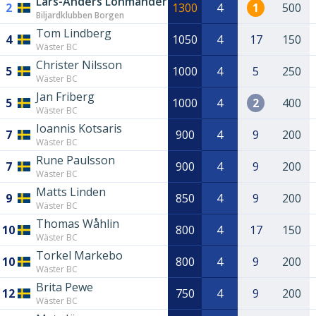
Lars-Anders Lohmander
2
1300
4
1
500
Biljardklubben Borgen
Tom Lindberg
4
1050
4
17
150
Wäster BC
Christer Nilsson
5
1000
4
5
250
Wäster BC
Jan Friberg
5
1000
4
2
400
Wäster BC
Ioannis Kotsaris
7
900
4
9
200
Wäster BC
Rune Paulsson
7
900
4
9
200
Wäster BC
Matts Linden
9
850
4
9
200
Wäster BC
Thomas Wåhlin
10
800
4
17
150
Wäster BC
Torkel Markebo
10
800
4
9
200
Wäster BC
Brita Pewe
12
750
4
9
200
Wäster BC