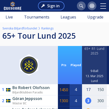
Sign in
Live
Tournaments
Leagues
Upgrade
Svenska Biljardförbundet
Rankings
65+ Tour Lund 2025
65+ R1 Lund
2025
Pts
Played
9-Ball
13. Mar 2025
Lund
Bo Robert Olofsson
1
4
17
150
1450
Biljardklubben Paradis
Göran Jeppsson
2
1300
4
3
300
Wäster BC