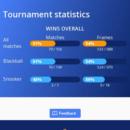
Tournament statistics
WINS OVERALL
Matches
Frames
All
51%
54%
matches
79 / 156
533 / 988
Blackball
51%
54%
76 / 149
524 / 970
Snooker
43%
50%
3 / 7
9 / 18
Feedback