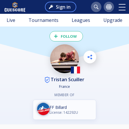
Sign in
Live
Tournaments
Leagues
Upgrade
FOLLOW
Tristan Scuiller
France
MEMBER OF
FF Billard
License: 142292U