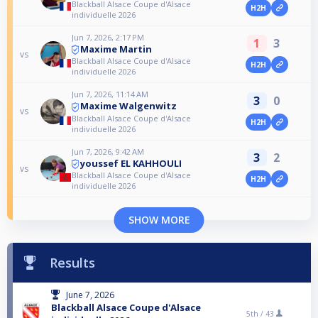
Blackball Alsace Coupe d'Alsace
H2H
individuelle 2026
Jun 7, 2026, 2:17 PM
1
3
Maxime Martin
vs
Blackball Alsace Coupe d'Alsace
H2H
individuelle 2026
Jun 7, 2026, 11:14 AM
3
0
Maxime Walgenwitz
vs
Blackball Alsace Coupe d'Alsace
H2H
individuelle 2026
Jun 7, 2026, 9:42 AM
3
2
youssef EL KAHHOULI
vs
Blackball Alsace Coupe d'Alsace
H2H
individuelle 2026
SHOW MORE
Results
June 7, 2026
Blackball Alsace Coupe d'Alsace
5th /
43