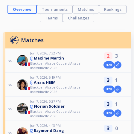
Overview
Tournaments
Matches
Rankings
Teams
Challenges
Matches
Jun 7, 2026, 7:32 PM
2
3
Maxime Martin
vs
Blackball Alsace Coupe d'Alsace
H2H
individuelle 2026
Jun 7, 2026, 6:19 PM
3
1
Anaïs HEIM
vs
Blackball Alsace Coupe d'Alsace
H2H
individuelle 2026
Jun 7, 2026, 5:27 PM
3
1
Florian Soldner
vs
Blackball Alsace Coupe d'Alsace
H2H
individuelle 2026
Jun 7, 2026, 4:43 PM
3
0
Raymond Dang
vs