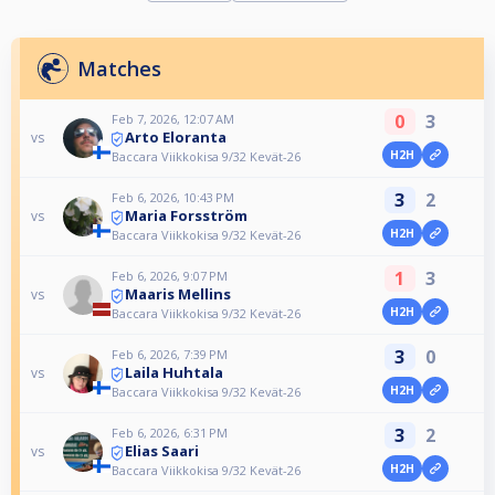
Matches
0
3
Feb 7, 2026, 12:07 AM
Arto Eloranta
vs
H2H
Baccara Viikkokisa 9/32 Kevät-26
3
2
Feb 6, 2026, 10:43 PM
Maria Forsström
vs
H2H
Baccara Viikkokisa 9/32 Kevät-26
1
3
Feb 6, 2026, 9:07 PM
Maaris Mellins
vs
H2H
Baccara Viikkokisa 9/32 Kevät-26
3
0
Feb 6, 2026, 7:39 PM
Laila Huhtala
vs
H2H
Baccara Viikkokisa 9/32 Kevät-26
3
2
Feb 6, 2026, 6:31 PM
Elias Saari
vs
H2H
Baccara Viikkokisa 9/32 Kevät-26