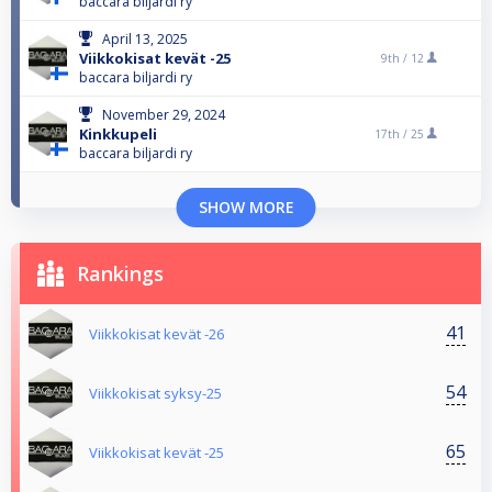
baccara biljardi ry
April 13, 2025
Viikkokisat kevät -25
9th /
12
baccara biljardi ry
November 29, 2024
Kinkkupeli
17th /
25
baccara biljardi ry
SHOW MORE
Rankings
41
Viikkokisat kevät -26
54
Viikkokisat syksy-25
65
Viikkokisat kevät -25