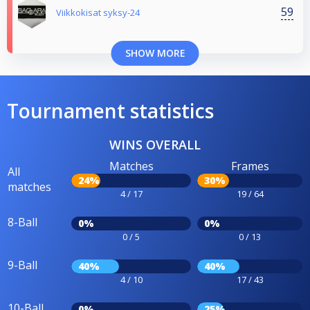
59
Viikkokisat syksy-24
SHOW MORE
Tournament statistics
WINS OVERALL
Matches
Frames
All
24%
30%
matches
4 / 17
19 / 64
8-Ball
0%
0%
0 / 5
0 / 13
9-Ball
40%
40%
4 / 10
17 / 43
10-Ball
0%
25%