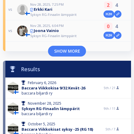
2
4
Nov 28, 2025, 7:25 PM
Erkki Kari
vs
H2H
Syksyn RG-Finaalin lämppärit
0
4
Nov 28, 2025, 6:04 PM
Joona Vainio
vs
H2H
Syksyn RG-Finaalin lämppärit
SHOW MORE
Results
February 6, 2026
Baccara Viikkokisa 9/32 Kevät-26
5th /
21
baccara biljardi ry
November 28, 2025
Syksyn RG-Finaalin lämppärit
9th /
11
baccara biljardi ry
October 5, 2025
Baccara Viikkokisat syksy -25 (RG 18)
5th /
7