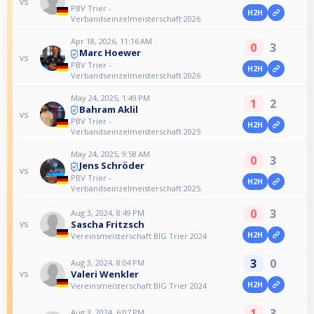
vs
PBV Trier -
H2H
Verbandseinzelmeisterschaft 2026
Apr 18, 2026, 11:16 AM
0
3
Marc Hoewer
vs
PBV Trier -
H2H
Verbandseinzelmeisterschaft 2026
May 24, 2025, 1:49 PM
1
2
Bahram Aklil
vs
PBV Trier -
H2H
Verbandseinzelmeisterschaft 2025
May 24, 2025, 9:58 AM
0
3
Jens Schröder
vs
PBV Trier -
H2H
Verbandseinzelmeisterschaft 2025
0
3
Aug 3, 2024, 8:49 PM
Sascha Fritzsch
vs
H2H
Vereinsmeisterschaft BIG Trier 2024
3
0
Aug 3, 2024, 8:04 PM
Valeri Wenkler
vs
H2H
Vereinsmeisterschaft BIG Trier 2024
1
3
Aug 3, 2024, 6:07 PM