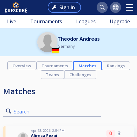
Sign in
Live
Tournaments
Leagues
Upgrade
Theodor Andreas
Germany
Overview
Tournaments
Matches
Rankings
Teams
Challenges
Matches
Search
Apr 18, 2026, 2:54 PM
0
3
Alireza Rezai