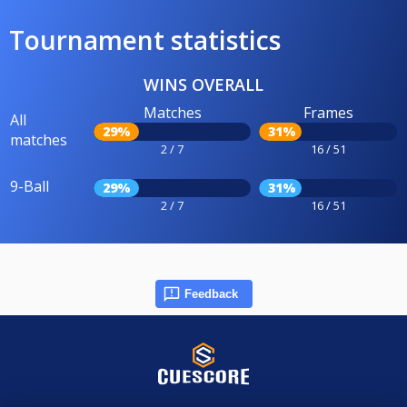
Tournament statistics
WINS OVERALL
Matches
Frames
All
29%
31%
matches
2 / 7
16 / 51
9-Ball
29%
31%
2 / 7
16 / 51
Feedback