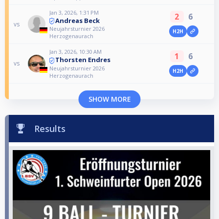
Jan 3, 2026, 1:31 PM
2
6
Andreas Beck
vs
Neujahrsturnier 2026
H2H
Herzogenaurach
Jan 3, 2026, 10:30 AM
1
6
Thorsten Endres
vs
Neujahrsturnier 2026
H2H
Herzogenaurach
SHOW MORE
Results