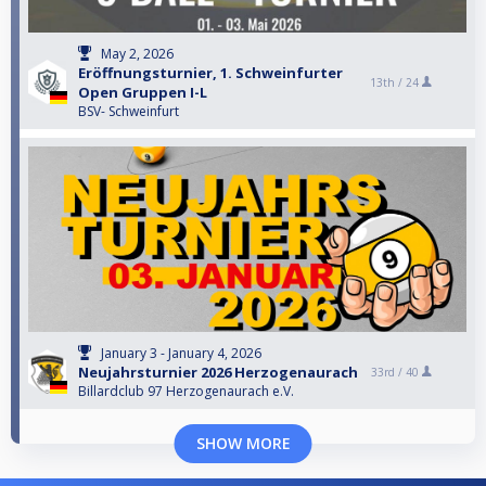
May 2, 2026
Eröffnungsturnier, 1. Schweinfurter
13th /
24
Open Gruppen I-L
BSV- Schweinfurt
January 3 - January 4, 2026
Neujahrsturnier 2026 Herzogenaurach
33rd /
40
Billardclub 97 Herzogenaurach e.V.
SHOW MORE