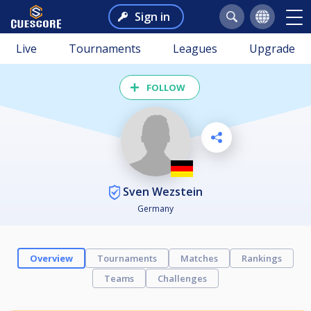
Sign in
Live
Tournaments
Leagues
Upgrade
FOLLOW
Sven Wezstein
Germany
Overview
Tournaments
Matches
Rankings
Teams
Challenges