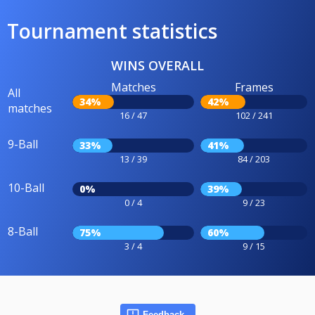
Tournament statistics
WINS OVERALL
Matches
Frames
All
34%
42%
matches
16 / 47
102 / 241
9-Ball
33%
41%
13 / 39
84 / 203
10-Ball
0%
39%
0 / 4
9 / 23
8-Ball
75%
60%
3 / 4
9 / 15
Feedback