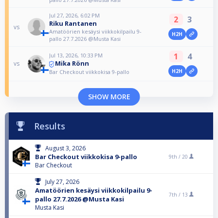
Jul 27, 2026, 6:02 PM
2
3
Riku Rantanen
vs
Amatöörien kesäysi viikkokilpailu 9-
H2H
pallo 27.7.2026 @Musta Kasi
1
4
Jul 13, 2026, 10:33 PM
Mika Rönn
vs
H2H
Bar Checkout viikkokisa 9-pallo
SHOW MORE
Results
August 3, 2026
Bar Checkout viikkokisa 9-pallo
9th /
20
Bar Checkout
July 27, 2026
Amatöörien kesäysi viikkokilpailu 9-
7th /
13
pallo 27.7.2026 @Musta Kasi
Musta Kasi