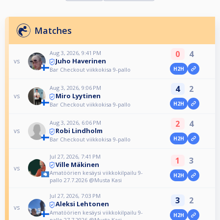
Matches
0
4
Aug 3, 2026, 9:41 PM
Juho Haverinen
vs
H2H
Bar Checkout viikkokisa 9-pallo
4
2
Aug 3, 2026, 9:06 PM
Miro Lyytinen
vs
H2H
Bar Checkout viikkokisa 9-pallo
2
4
Aug 3, 2026, 6:06 PM
Robi Lindholm
vs
H2H
Bar Checkout viikkokisa 9-pallo
Jul 27, 2026, 7:41 PM
1
3
Ville Mäkinen
vs
Amatöörien kesäysi viikkokilpailu 9-
H2H
pallo 27.7.2026 @Musta Kasi
Jul 27, 2026, 7:03 PM
3
2
Aleksi Lehtonen
vs
Amatöörien kesäysi viikkokilpailu 9-
H2H
pallo 27.7.2026 @Musta Kasi