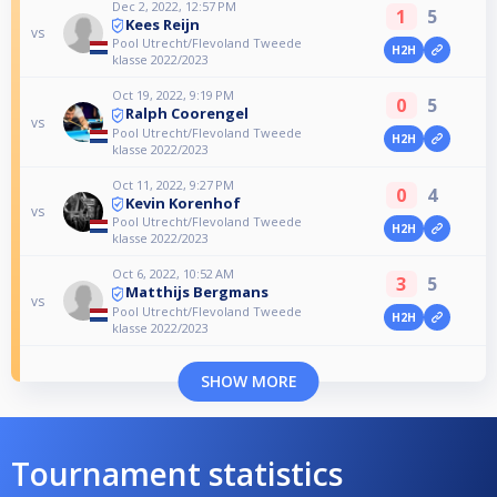
Dec 2, 2022, 12:57 PM
1
5
Kees Reijn
vs
Pool Utrecht/Flevoland Tweede
H2H
klasse 2022/2023
Oct 19, 2022, 9:19 PM
0
5
Ralph Coorengel
vs
Pool Utrecht/Flevoland Tweede
H2H
klasse 2022/2023
Oct 11, 2022, 9:27 PM
0
4
Kevin Korenhof
vs
Pool Utrecht/Flevoland Tweede
H2H
klasse 2022/2023
Oct 6, 2022, 10:52 AM
3
5
Matthijs Bergmans
vs
Pool Utrecht/Flevoland Tweede
H2H
klasse 2022/2023
SHOW MORE
Tournament statistics