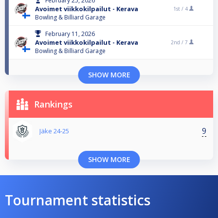
February 25, 2026
Avoimet viikkokilpailut - Kerava
1st /
4
Bowling & Billiard Garage
February 11, 2026
Avoimet viikkokilpailut - Kerava
2nd /
7
Bowling & Billiard Garage
SHOW MORE
Rankings
9
Jäke 24-25
SHOW MORE
Tournament statistics