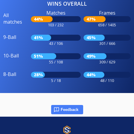
WINS OVERALL
Matches
Frames
All
44%
47%
matches
103 / 232
658 / 1405
9-Ball
41%
45%
43 / 106
301 / 666
10-Ball
51%
49%
55 / 108
309 / 629
8-Ball
28%
44%
5 / 18
48 / 110
Feedback