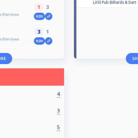
LASS Pub Billiards & Dart
1
3
a Bilardowa
H2H
3
1
a Bilardowa
H2H
ORE
SH
4
3
5