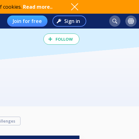
f cookies.
Read more..
Join for free
Sign in
FOLLOW
llenges