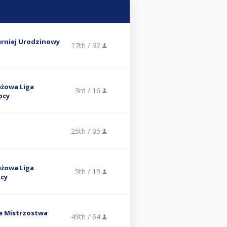
urniej Urodzinowy
17th /
32
eżowa Liga
3rd /
16
pcy
25th /
35
eżowa Liga
5th /
19
pcy
e Mistrzostwa
49th /
64