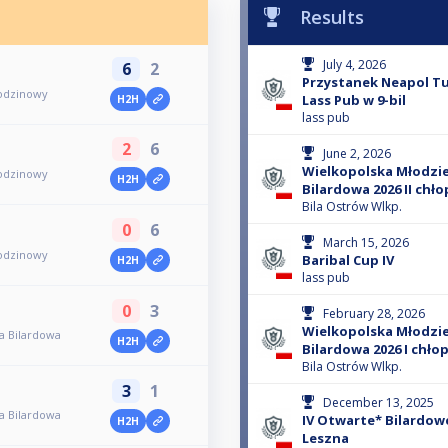
Results
July 4, 2026
6
2
Przystanek Neapol T
rodzinowy
Lass Pub w 9-bil
H2H
lass pub
2
6
June 2, 2026
Wielkopolska Młodzi
rodzinowy
H2H
Bilardowa 2026 II chło
Bila Ostrów Wlkp.
0
6
March 15, 2026
rodzinowy
Baribal Cup IV
H2H
lass pub
0
3
February 28, 2026
Wielkopolska Młodzi
a Bilardowa
H2H
Bilardowa 2026 I chło
Bila Ostrów Wlkp.
3
1
December 13, 2025
a Bilardowa
IV Otwarte* Bilardow
H2H
Leszna