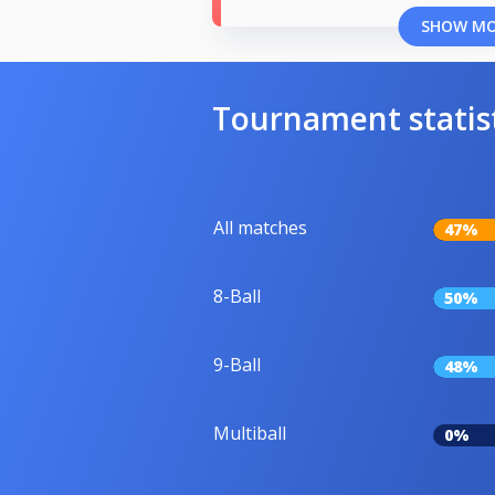
SHOW M
Tournament statis
All matches
47%
8-Ball
50%
9-Ball
48%
Multiball
0%