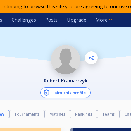
 continuing to browse this site you are agreeing to our use o
s
Challenges
Posts
Upgrade
More
Robert Kramarczyk
Claim this profile
ew
Tournaments
Matches
Rankings
Teams
Cha