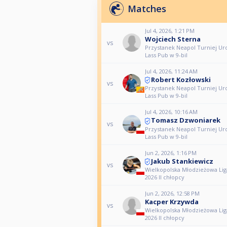
Matches
Jul 4, 2026, 1:21 PM
Wojciech Sterna
vs
Przystanek Neapol Turniej U
Lass Pub w 9-bil
Jul 4, 2026, 11:24 AM
Robert Kozłowski
vs
Przystanek Neapol Turniej U
Lass Pub w 9-bil
Jul 4, 2026, 10:16 AM
Tomasz Dzwoniarek
vs
Przystanek Neapol Turniej U
Lass Pub w 9-bil
Jun 2, 2026, 1:16 PM
Jakub Stankiewicz
vs
Wielkopolska Młodzieżowa Lig
2026 II chłopcy
Jun 2, 2026, 12:58 PM
Kacper Krzywda
vs
Wielkopolska Młodzieżowa Lig
2026 II chłopcy