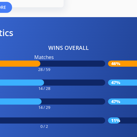
ORE
tics
WINS OVERALL
Matches
46%
28 / 59
47%
14 / 28
47%
14 / 29
11%
0 / 2