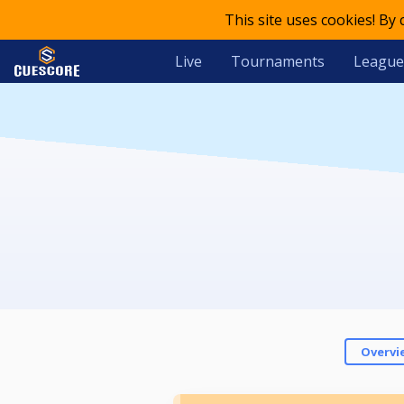
This site uses cookies! By
Live
Tournaments
League
Overvi