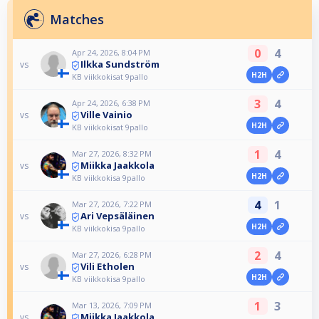
Matches
0
4
Apr 24, 2026, 8:04 PM
Ilkka Sundström
vs
H2H
KB viikkokisat 9pallo
3
4
Apr 24, 2026, 6:38 PM
Ville Vainio
vs
H2H
KB viikkokisat 9pallo
1
4
Mar 27, 2026, 8:32 PM
Miikka Jaakkola
vs
H2H
KB viikkokisa 9pallo
4
1
Mar 27, 2026, 7:22 PM
Ari Vepsäläinen
vs
H2H
KB viikkokisa 9pallo
2
4
Mar 27, 2026, 6:28 PM
Vili Etholen
vs
H2H
KB viikkokisa 9pallo
1
3
Mar 13, 2026, 7:09 PM
Miikka Jaakkola
vs