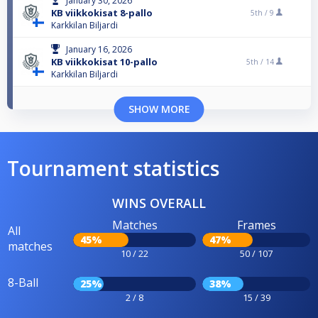
January 30, 2026
KB viikkokisat 8-pallo
5th /
9
Karkkilan Biljardi
January 16, 2026
KB viikkokisat 10-pallo
5th /
14
Karkkilan Biljardi
SHOW MORE
Tournament statistics
WINS OVERALL
Matches
Frames
All
45%
47%
matches
10 / 22
50 / 107
8-Ball
25%
38%
2 / 8
15 / 39