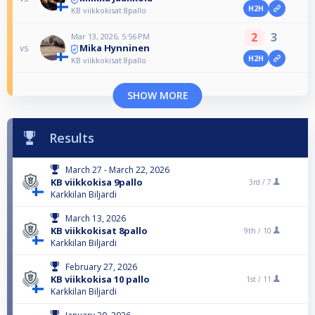
H2H
KB viikkokisat 8pallo
2
3
Mar 13, 2026, 5:56 PM
Mika Hynninen
vs
H2H
KB viikkokisat 8pallo
SHOW MORE
Results
March 27 - March 22, 2026
KB viikkokisa 9pallo
3rd /
7
Karkkilan Biljardi
March 13, 2026
KB viikkokisat 8pallo
9th /
10
Karkkilan Biljardi
February 27, 2026
KB viikkokisa 10 pallo
1st /
11
Karkkilan Biljardi