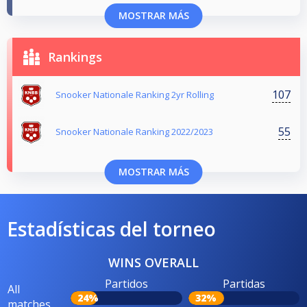
MOSTRAR MÁS
Rankings
107
Snooker Nationale Ranking 2yr Rolling
55
Snooker Nationale Ranking 2022/2023
MOSTRAR MÁS
Estadísticas del torneo
WINS OVERALL
Partidos
Partidas
All
24%
32%
matches