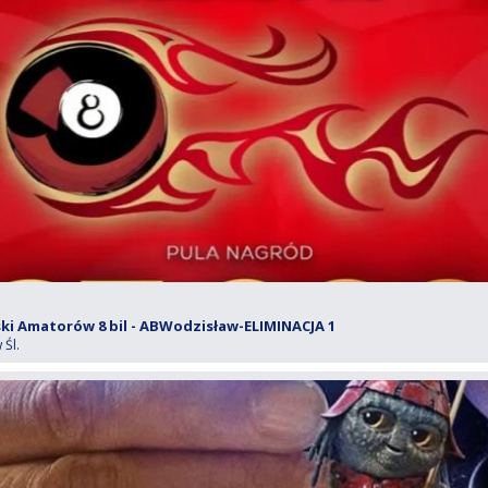
i Amatorów 8 bil - ABWodzisław-ELIMINACJA 1
Śl.