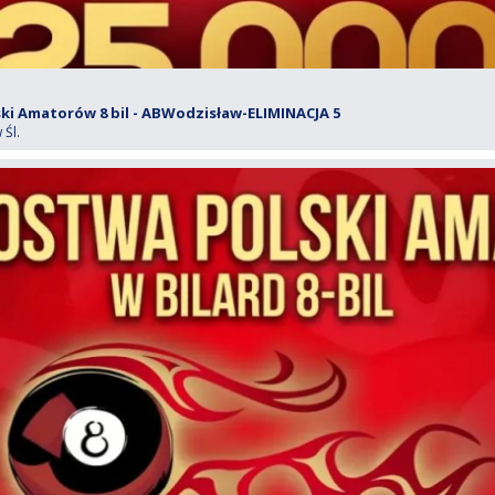
i Amatorów 8 bil - ABWodzisław-ELIMINACJA 5
Śl.