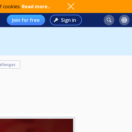
f cookies.
Read more..
Join for free
Sign in
allenges