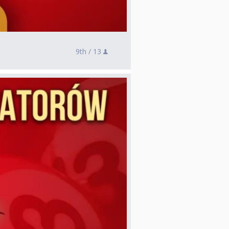
9th /
13