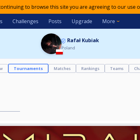
 continuing to browse this site you are agreeing to our use o
s
Challenges
Posts
Upgrade
More
Rafał Kubiak
Poland
ew
Tournaments
Matches
Rankings
Teams
Ch