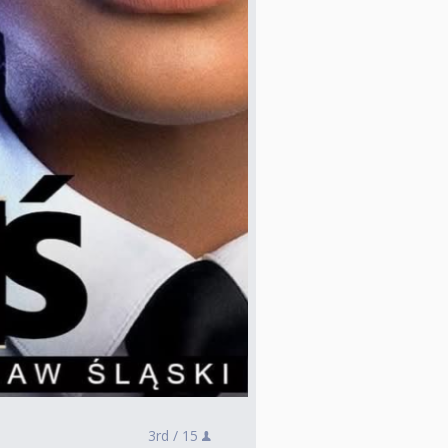
3rd /
15