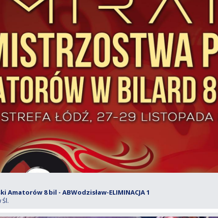
i Amatorów 8 bil - ABWodzisław-ELIMINACJA 1
Śl.