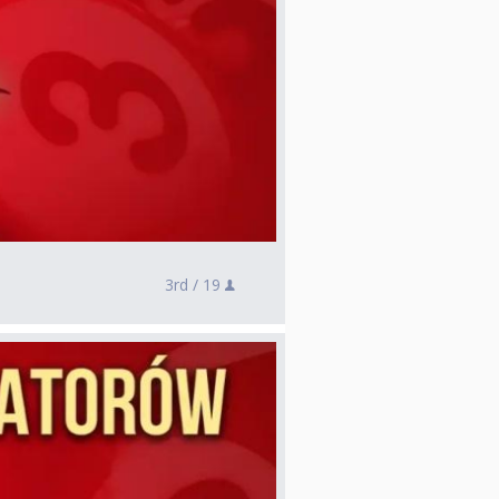
3rd /
19