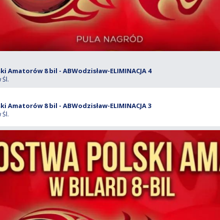
i Amatorów 8 bil - ABWodzisław-ELIMINACJA 4
Śl.
i Amatorów 8 bil - ABWodzisław-ELIMINACJA 3
Śl.