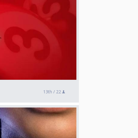
13th /
22