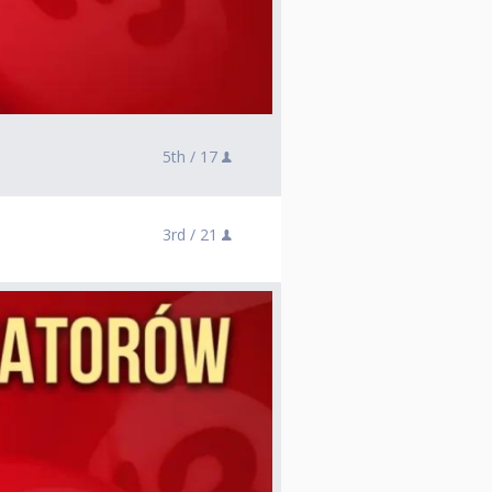
5th /
17
3rd /
21