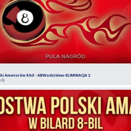
i Amatorów 8 bil - ABWodzisław-ELIMINACJA 2
Śl.