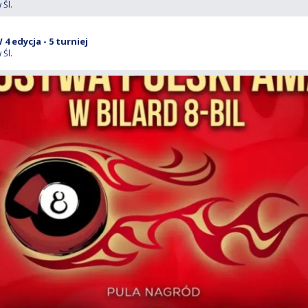
Śl.
 edycja - 5 turniej
Śl.