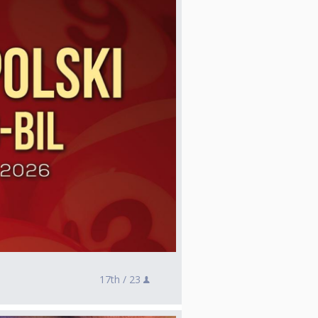
17th /
23